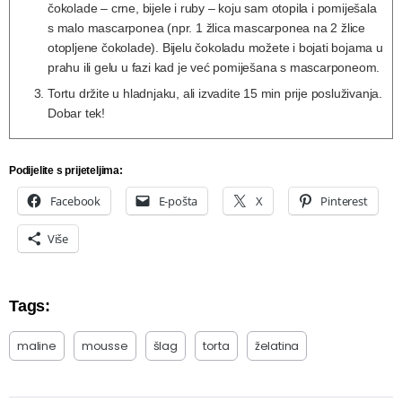
čokolade – crne, bijele i ruby – koju sam otopila i pomiješala
s malo mascarponea (npr. 1 žlica mascarponea na 2 žlice
otopljene čokolade). Bijelu čokoladu možete i bojati bojama u
prahu ili gelu u fazi kad je već pomiješana s mascarponeom.
Tortu držite u hladnjaku, ali izvadite 15 min prije posluživanja.
Dobar tek!
Podijelite s prijeteljima:
Facebook
E-pošta
X
Pinterest
Više
Tags:
maline
mousse
šlag
torta
želatina