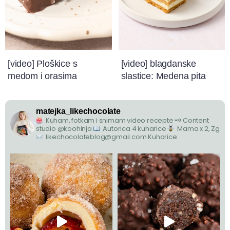
[video] Ploškice s
[video] blagdanske
medom i orasima
slastice: Medena pita
matejka_likechocolate
Kuham, fotkam i snimam video recepte
🗝 Content
studio @koohinja
Autorica 4 kuharice
Mama x 2, Zg
likechocolateblog@gmail.com
Kuharice: