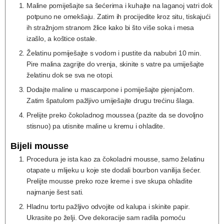
Maline pomiješajte sa šećerima i kuhajte na laganoj vatri dok
potpuno ne omekšaju. Zatim ih procijedite kroz situ, tiskajući
ih stražnjom stranom žlice kako bi što više soka i mesa
izašlo, a koštice ostale.
Želatinu pomiješajte s vodom i pustite da nabubri 10 min.
Pire malina zagrijte do vrenja, skinite s vatre pa umiješajte
želatinu dok se sva ne otopi.
Dodajte maline u mascarpone i pomiješajte pjenjačom.
Zatim špatulom pažljivo umiješajte drugu trećinu šlaga.
Prelijte preko čokoladnog moussea (pazite da se dovoljno
stisnuo) pa utisnite maline u kremu i ohladite.
Bijeli mousse
Procedura je ista kao za čokoladni mousse, samo želatinu
otapate u mlijeku u koje ste dodali bourbon vanilija šećer.
Prelijte mousse preko roze kreme i sve skupa ohladite
najmanje šest sati.
Hladnu tortu pažljivo odvojite od kalupa i skinite papir.
Ukrasite po želji. Ove dekoracije sam radila pomoću