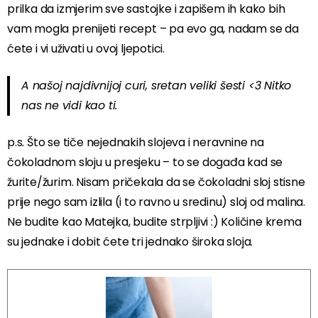
prilka da izmjerim sve sastojke i zapišem ih kako bih
vam mogla prenijeti recept – pa evo ga, nadam se da
ćete i vi uživati u ovoj ljepotici.
A našoj najdivnijoj curi, sretan veliki šesti <3 Nitko
nas ne vidi kao ti.
p.s. Što se tiče nejednakih slojeva i neravnine na
čokoladnom sloju u presjeku – to se događa kad se
žurite/žurim. Nisam pričekala da se čokoladni sloj stisne
prije nego sam izlila (i to ravno u sredinu) sloj od malina.
Ne budite kao Matejka, budite strpljivi :) Količine krema
su jednake i dobit ćete tri jednako široka sloja.