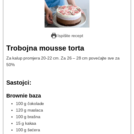
Ispišite recept
Trobojna mousse torta
Za kalup promjera 20-22 cm. Za 26 – 28 cm povećajte sve za
50%
Sastojci:
Brownie baza
100
g
čokolade
120
g
maslaca
100
g
brašna
15
g
kakaa
100
g
šećera