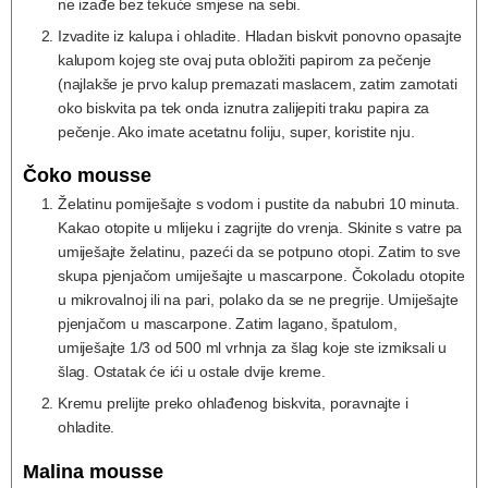
ne izađe bez tekuće smjese na sebi.
Izvadite iz kalupa i ohladite. Hladan biskvit ponovno opasajte
kalupom kojeg ste ovaj puta obložiti papirom za pečenje
(najlakše je prvo kalup premazati maslacem, zatim zamotati
oko biskvita pa tek onda iznutra zalijepiti traku papira za
pečenje. Ako imate acetatnu foliju, super, koristite nju.
Čoko mousse
Želatinu pomiješajte s vodom i pustite da nabubri 10 minuta.
Kakao otopite u mlijeku i zagrijte do vrenja. Skinite s vatre pa
umiješajte želatinu, pazeći da se potpuno otopi. Zatim to sve
skupa pjenjačom umiješajte u mascarpone. Čokoladu otopite
u mikrovalnoj ili na pari, polako da se ne pregrije. Umiješajte
pjenjačom u mascarpone. Zatim lagano, špatulom,
umiješajte 1/3 od 500 ml vrhnja za šlag koje ste izmiksali u
šlag. Ostatak će ići u ostale dvije kreme.
Kremu prelijte preko ohlađenog biskvita, poravnajte i
ohladite.
Malina mousse