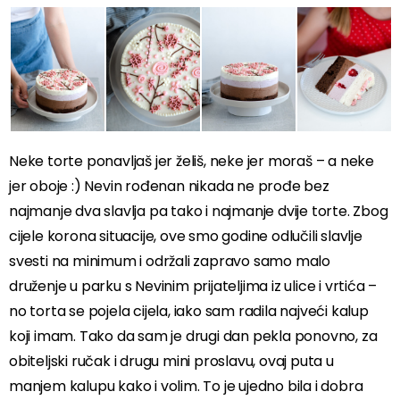
Neke torte ponavljaš jer želiš, neke jer moraš – a neke
jer oboje :) Nevin rođenan nikada ne prođe bez
najmanje dva slavlja pa tako i najmanje dvije torte. Zbog
cijele korona situacije, ove smo godine odlučili slavlje
svesti na minimum i održali zapravo samo malo
druženje u parku s Nevinim prijateljima iz ulice i vrtića –
no torta se pojela cijela, iako sam radila najveći kalup
koji imam. Tako da sam je drugi dan pekla ponovno, za
obiteljski ručak i drugu mini proslavu, ovaj puta u
manjem kalupu kako i volim. To je ujedno bila i dobra