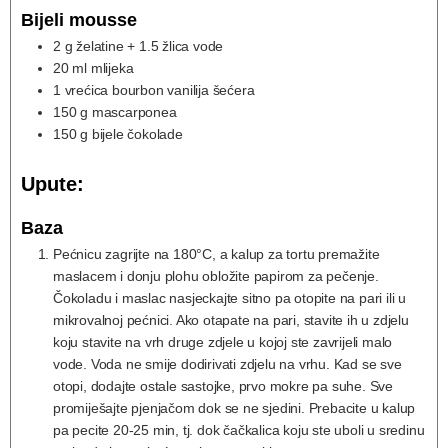
Bijeli mousse
2
g
želatine + 1.5 žlica vode
20
ml
mlijeka
1
vrećica
bourbon vanilija šećera
150
g
mascarponea
150
g
bijele čokolade
Upute:
Baza
Pećnicu zagrijte na 180°C, a kalup za tortu premažite
maslacem i donju plohu obložite papirom za pečenje.
Čokoladu i maslac nasjeckajte sitno pa otopite na pari ili u
mikrovalnoj pećnici. Ako otapate na pari, stavite ih u zdjelu
koju stavite na vrh druge zdjele u kojoj ste zavrijeli malo
vode. Voda ne smije dodirivati zdjelu na vrhu. Kad se sve
otopi, dodajte ostale sastojke, prvo mokre pa suhe. Sve
promiješajte pjenjačom dok se ne sjedini. Prebacite u kalup
pa pecite 20-25 min, tj. dok čačkalica koju ste uboli u sredinu