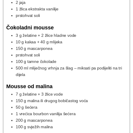
2
jaja
1
žlica ekstrakta vanilije
prstohvat soli
Čokoladni mousse
3
g
želatine + 2 žlice hladne vode
10
g
kakaa + 40 g mlijeka
150
g
mascarponea
prstohvat soli
100
g
tamne čokolade
500
ml
mliječnog vrhnja za šlag – miksati pa podijeliti na tri
dijela
Mousse od malina
7
g
želatine + 3 žlice vode
150
g
malina ili drugog bobičastog voća
50
g
šećera
1
vrećica
bourbon vanilija šećera
200
g
mascarponea
100
g
svježih malina