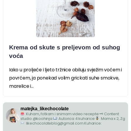
Krema od skute s preljevom od suhog
voća
Iako u proljeće i ljeto tržnice obiluju svježim voćem i
povrćem, ja ponekad volim grickati suhe smokve,
marelice i...
matejka_likechocolate
Kuham, fotkam i snimam video recepte
🗝 Content
studio @koohinja
Autorica 4 kuharice
Mama x 2, Zg
likechocolateblog@gmail.com
Kuharice: