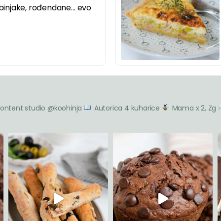
babinjake, rođendane… evo
ontent studio @koohinja
Autorica 4 kuharice
Mama x 2, Zg