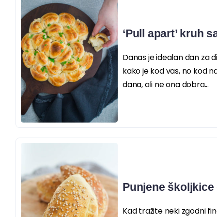
‘Pull apart’ kruh 
Danas je idealan dan za d
kako je kod vas, no kod n
dana, ali ne ona dobra...
Punjene školjkice 
Kad tražite neki zgodni fi