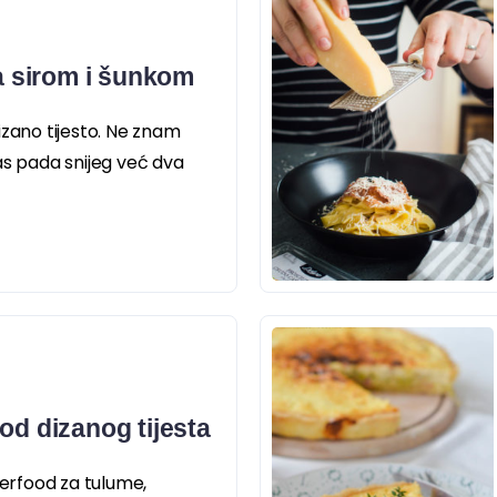
sa sirom i šunkom
izano tijesto. Ne znam
as pada snijeg već dva
od dizanog tijesta
nerfood za tulume,