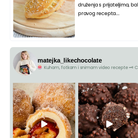
druženja s prijateljima, 
pravog recepta....
matejka_likechocolate
Kuham, fotkam i snimam video recepte
🗝 C