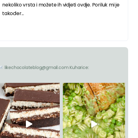
nekoliko vrsta i možete ih vidjeti ovdje. Poriluk mi je
također...
likechocolateblog@gmail.com
Kuharice: