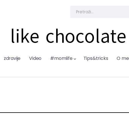
like chocolate
zdravije
Video
#momlife
Tips&tricks
O me