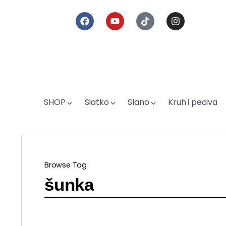
SHOP
Slatko
Slano
Kruh i peciva
Browse Tag
šunka