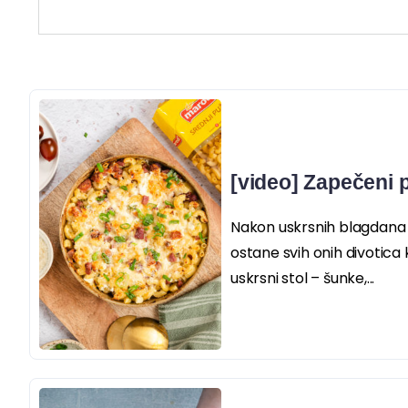
[video] Zapečeni 
Nakon uskrsnih blagdana
ostane svih onih divotica
uskrsni stol – šunke,...