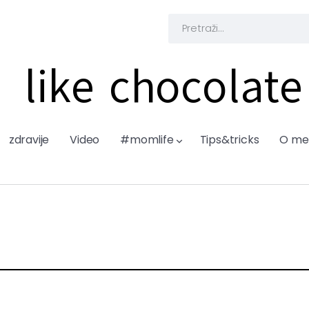
like chocolate
zdravije
Video
#momlife
Tips&tricks
O me