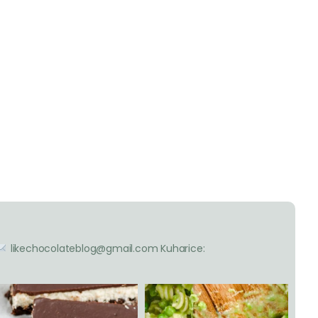
likechocolateblog@gmail.com
Kuharice: