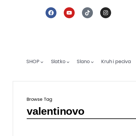
SHOP
Slatko
Slano
Kruh i peciva
Browse Tag
valentinovo