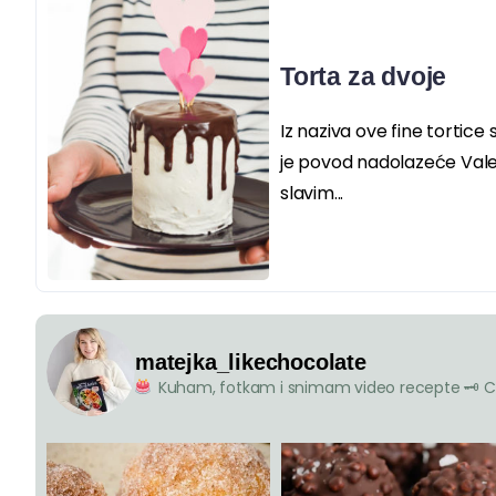
Torta za dvoje
Iz naziva ove fine tortice s
je povod nadolazeće Valen
slavim...
matejka_likechocolate
Kuham, fotkam i snimam video recepte
🗝 C