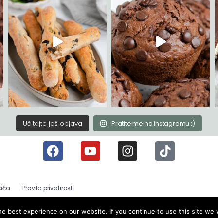
Učitajte još objava
Pratite me na instagramu :)
čića
Pravila privatnosti
e best experience on our website. If you continue to use this site we w