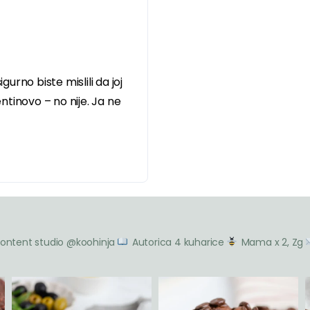
igurno biste mislili da joj
tinovo – no nije. Ja ne
ontent studio @koohinja
Autorica 4 kuharice
Mama x 2, Zg