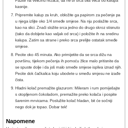
Pazite na veličinu rezača, da ne bi srca bila veća od kalupa
kasnije.
Pripremite kalup za kruh, obložite ga papirom za pečenje pa
u njega izlijte oko 1/4 smeđe smjese. Na nju poslažite srca,
kao na slici. Znači složite srca jedno do drugo skroz stisnuto
(tako da dobijete kao valjak od srca) i položite ih na sredinu
kalupa. Zatim sa strane i preko srca prelijte ostatak smeđe
smjese.
Pecite oko 45 minuta. Ako primijetite da se srca dižu na
površinu, tijekom pečenja ih pomoću žlice malo pritisnite da
se spuste dolje i da još malo smeđe smjese ispliva iznad njih.
Pecite dok čačkalica koju ubodete u smeđu smjesu ne izađe
čista.
Hladni kolač premažite glazurom: Mileram i rum pomiješajte
s otopljenom čokoladom, premažite preko kolača i pospite
šarenim mrvicama. Poslužite kolač hladan, bit će sočniji
nego dok je topao. Dobar tek!
Napomene