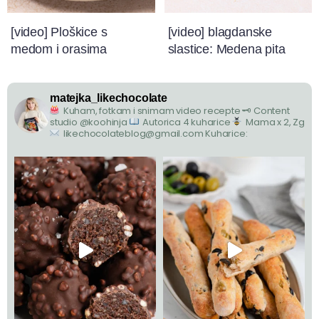
[video] Ploškice s
[video] blagdanske
medom i orasima
slastice: Medena pita
matejka_likechocolate
Kuham, fotkam i snimam video recepte
🗝 Content
studio @koohinja
Autorica 4 kuharice
Mama x 2, Zg
likechocolateblog@gmail.com
Kuharice: