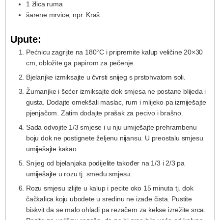
1
žlica
ruma
šarene mrvice, npr. Kraš
Upute:
Pećnicu zagrijte na 180°C i pripremite kalup veličine 20×30
cm, obložite ga papirom za pečenje.
Bjelanjke izmiksajte u čvrsti snijeg s prstohvatom soli.
Žumanjke i šećer izmiksajte dok smjesa ne postane blijeda i
gusta. Dodajte omekšali maslac, rum i mlijeko pa izmiješajte
pjenjačom. Zatim dodajte prašak za pecivo i brašno.
Sada odvojite 1/3 smjese i u nju umiješajte prehrambenu
boju dok ne postignete željenu nijansu. U preostalu smjesu
umiješajte kakao.
Snijeg od bjelanjaka podijelite također na 1/3 i 2/3 pa
umiješajte u rozu tj. smeđu smjesu.
Rozu smjesu izlijte u kalup i pecite oko 15 minuta tj. dok
čačkalica koju ubodete u sredinu ne izađe čista. Pustite
biskvit da se malo ohladi pa rezačem za kekse izrežite srca.