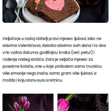
Veljača je u našoj obitelji pravi mjesec ljubavi. Iako ne
slavimo Valentinovo, itekako slavimo ovih dana i to dva
vrlo važna datuma: godišnjicu braka (već petu!) i
rođenje našeg sinčića. Zato je veljača mjesec za
posebne kolače, one u koje pridodam samo trunkicu
više emocije nego inače, samo gram više ljubavi, a
možda i koju slanu suzu sretnicu.