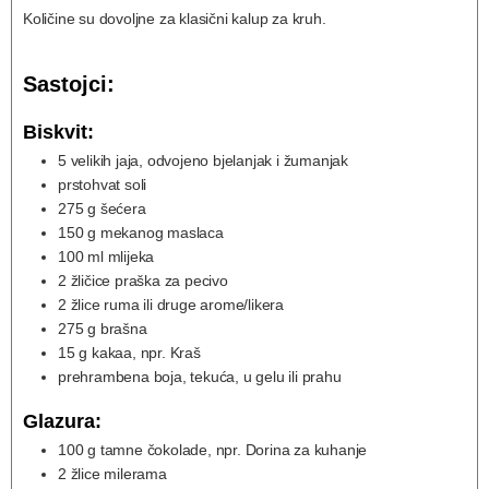
Količine su dovoljne za klasični kalup za kruh.
Sastojci:
Biskvit:
5
velikih
jaja, odvojeno bjelanjak i žumanjak
prstohvat
soli
275
g
šećera
150
g
mekanog maslaca
100
ml
mlijeka
2
žličice
praška za pecivo
2
žlice
ruma ili druge arome/likera
275
g
brašna
15
g
kakaa, npr. Kraš
prehrambena boja, tekuća, u gelu ili prahu
Glazura:
100
g
tamne čokolade, npr. Dorina za kuhanje
2
žlice
milerama