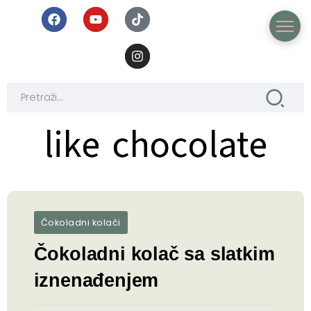
like chocolate
like chocolate
Čokoladni kolači
Čokoladni kolač sa slatkim
iznenađenjem