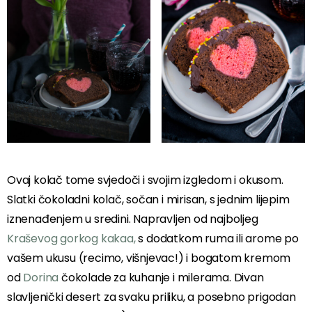
Ovaj kolač tome svjedoči i svojim izgledom i okusom.
Slatki čokoladni kolač, sočan i mirisan, s jednim lijepim
iznenađenjem u sredini. Napravljen od najboljeg
Kraševog gorkog kakaa,
s dodatkom ruma ili arome po
vašem ukusu (recimo, višnjevac!) i bogatom kremom
od
Dorina
čokolade za kuhanje i milerama. Divan
slavljenički desert za svaku priliku, a posebno prigodan