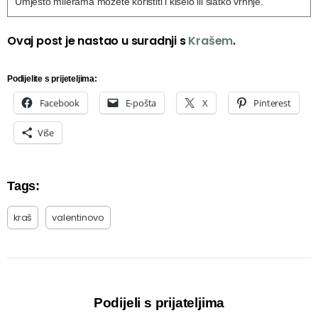
Umjesto milerama možete koristiti i kiselo ili slatko vrhnje.
Ovaj post je nastao u suradnji s
Krašem
.
Podijelite s prijeteljima:
Facebook
E-pošta
X
Pinterest
Više
Tags:
kraš
valentinovo
Podijeli s prijateljima