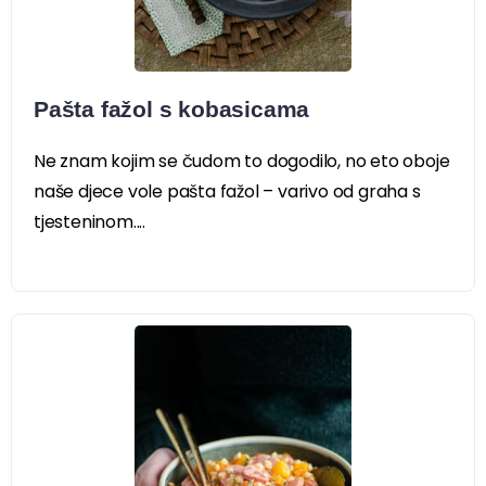
Pašta fažol s kobasicama
Ne znam kojim se čudom to dogodilo, no eto oboje
naše djece vole pašta fažol – varivo od graha s
tjesteninom....