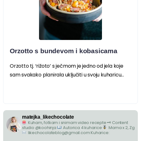
Orzotto s bundevom i kobasicama
Orzotto tj. ‘rižoto’ s ječmom je jedno od jela koje
sam svakako planirala uključiti u svoju kuharicu...
matejka_likechocolate
Kuham, fotkam i snimam video recepte
🗝 Content
studio @koohinja
Autorica 4 kuharice
Mama x 2, Zg
likechocolateblog@gmail.com
Kuharice: