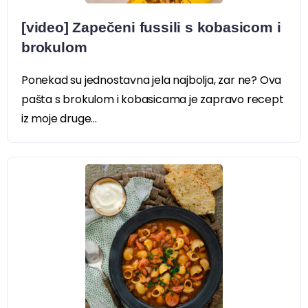
[video] Zapečeni fussili s kobasicom i
brokulom
Ponekad su jednostavna jela najbolja, zar ne? Ova
pašta s brokulom i kobasicama je zapravo recept
iz moje druge...