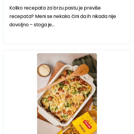
Koliko recepata za brzu pastu je previše
recepata? Meni se nekako čini da ih nikada nije
dovoljno – stoga je...