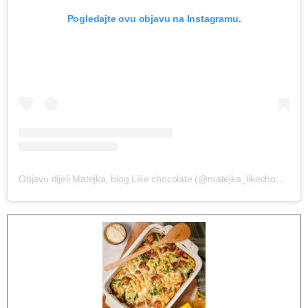
Pogledajte ovu objavu na Instagramu.
Objavu dijeli Matejka, blog Like chocolate (@matejka_likechocolate)