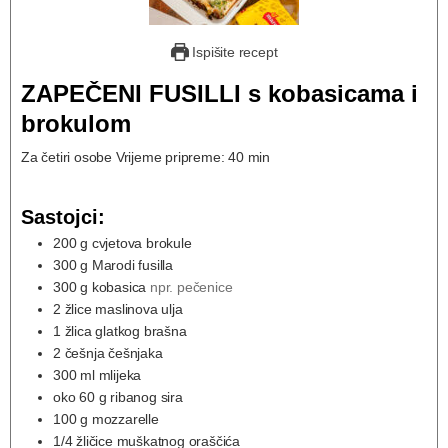
Ispišite recept
ZAPEČENI FUSILLI s kobasicama i
brokulom
Za četiri osobe Vrijeme pripreme: 40 min
Sastojci:
200
g
cvjetova brokule
300
g
Marodi fusilla
300
g
kobasica
npr. pečenice
2
žlice maslinova ulja
1
žlica glatkog brašna
2
češnja češnjaka
300
ml
mlijeka
oko 60 g ribanog sira
100
g
mozzarelle
1/4
žličice muškatnog oraščića