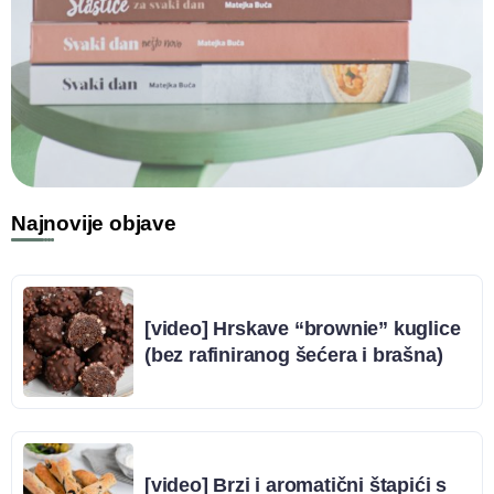
Najnovije objave
[video] Hrskave “brownie” kuglice
(bez rafiniranog šećera i brašna)
[video] Brzi i aromatični štapići s