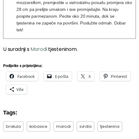
mozzarellom, premjestite u vatrostalnu posudu promjera oko
28 cm pa prelijte umakom i sve promiješajte. Na kraju
pospite parmezanom. Pecite oko 20 minuta, dok se
tjestenina ne zapeče na površini. Poslužite odmah. Dobar
tek!
U suradnji s
Marodi
tjesteninom.
Podijelite s prijeteljima:
Facebook
E-pošta
X
Pinterest
Više
Tags:
brokula
kobasice
marodi
svrdla
tjestenina