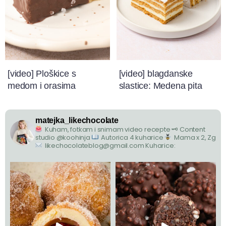
[video] Ploškice s
[video] blagdanske
medom i orasima
slastice: Medena pita
matejka_likechocolate
Kuham, fotkam i snimam video recepte
🗝 Content
studio @koohinja
Autorica 4 kuharice
Mama x 2, Zg
likechocolateblog@gmail.com
Kuharice: