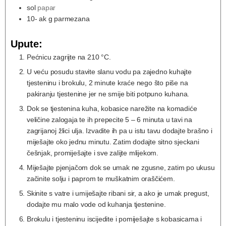
sol
papar
10-
ak g parmezana
Upute:
Pećnicu zagrijte na 210 °C.
U veću posudu stavite slanu vodu pa zajedno kuhajte
tjesteninu i brokulu, 2 minute kraće nego što piše na
pakiranju tjestenine jer ne smije biti potpuno kuhana.
Dok se tjestenina kuha, kobasice narežite na komadiće
veličine zalogaja te ih prepecite 5 – 6 minuta u tavi na
zagrijanoj žlici ulja. Izvadite ih pa u istu tavu dodajte brašno i
miješajte oko jednu minutu. Zatim dodajte sitno sjeckani
češnjak, promiješajte i sve zalijte mlijekom.
Miješajte pjenjačom dok se umak ne zgusne, zatim po ukusu
začinite solju i paprom te muškatnim oraščićem.
Skinite s vatre i umiješajte ribani sir, a ako je umak pregust,
dodajte mu malo vode od kuhanja tjestenine.
Brokulu i tjesteninu iscijedite i pomiješajte s kobasicama i