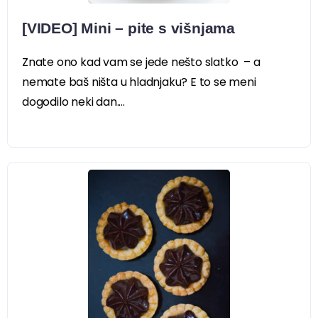
[VIDEO] Mini – pite s višnjama
Znate ono kad vam se jede nešto slatko – a
nemate baš ništa u hladnjaku? E to se meni
dogodilo neki dan....