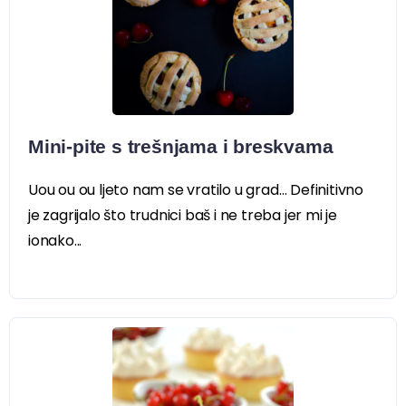
Mini-pite s trešnjama i breskvama
Uou ou ou ljeto nam se vratilo u grad… Definitivno
je zagrijalo što trudnici baš i ne treba jer mi je
ionako...