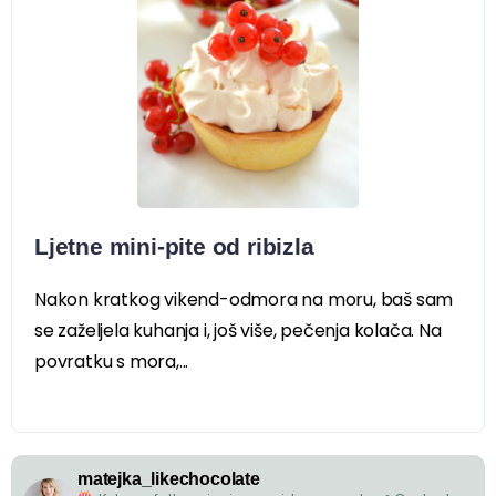
Ljetne mini-pite od ribizla
Nakon kratkog vikend-odmora na moru, baš sam
se zaželjela kuhanja i, još više, pečenja kolača. Na
povratku s mora,...
matejka_likechocolate