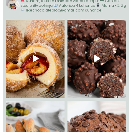
Kuham, fotkam i snimam video recepte
🗝 Content
studio @koohinja
Autorica 4 kuharice
Mama x 2, Zg
likechocolateblog@gmail.com
Kuharice: