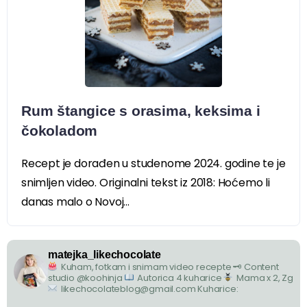
Rum štangice s orasima, keksima i
čokoladom
Recept je dorađen u studenome 2024. godine te je
snimljen video. Originalni tekst iz 2018: Hoćemo li
danas malo o Novoj...
matejka_likechocolate
Kuham, fotkam i snimam video recepte
🗝 Content
studio @koohinja
Autorica 4 kuharice
Mama x 2, Zg
likechocolateblog@gmail.com
Kuharice: