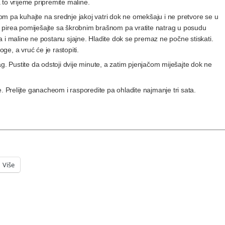
to vrijeme pripremite maline.
erom pa kuhajte na srednje jakoj vatri dok ne omekšaju i ne pretvore se u
tog pirea pomiješajte sa škrobnim brašnom pa vratite natrag u posudu
 i maline ne postanu sjajne. Hladite dok se premaz ne počne stiskati.
e, a vruć će je rastopiti.
g. Pustite da odstoji dvije minute, a zatim pjenjačom miješajte dok ne
. Prelijte ganacheom i rasporedite pa ohladite najmanje tri sata.
Više