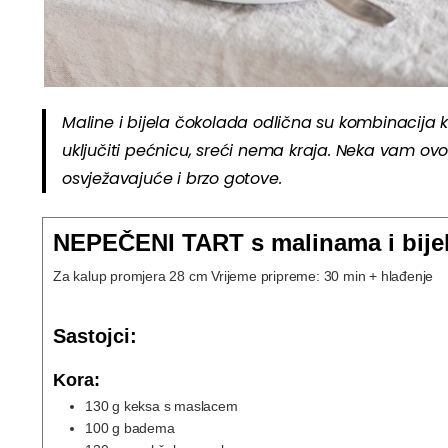
Maline i bijela čokolada odlična su kombinacija koj
uključiti pećnicu, sreći nema kraja. Neka vam ovo
osvježavajuće i brzo gotove.
NEPEČENI TART s malinama i bij
Za kalup promjera 28 cm Vrijeme pripreme: 30 min + hlađenje
Sastojci:
Kora:
130
g
keksa s maslacem
100
g
badema