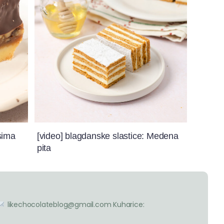
sima
[video] blagdanske slastice: Medena
pita
likechocolateblog@gmail.com
Kuharice: