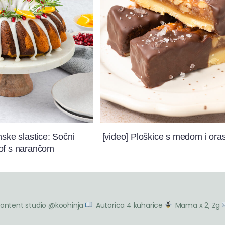
nske slastice: Sočni
[video] Ploškice s medom i ora
of s narančom
ontent studio @koohinja
Autorica 4 kuharice
Mama x 2, Zg