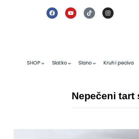
SHOP
SHOP
Slatko
Slatko
Slano
Slano
Kruh i peciva
Kruh i peciva
Nepečeni tart