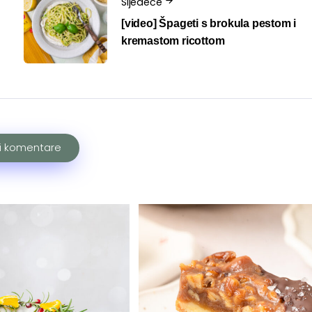
Sljedeće
[video] Špageti s brokula pestom i
kremastom ricottom
ži komentare