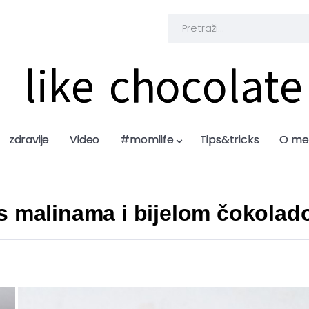
like chocolate
like chocolate
zdravije
zdravije
Video
Video
#momlife
#momlife
Tips&tricks
Tips&tricks
O me
O me
 s malinama i bijelom čokola