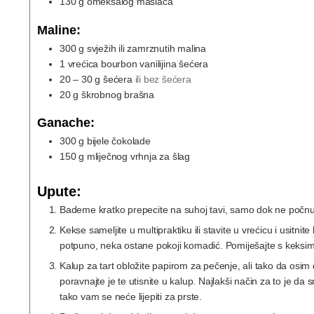
130
g
omekšalog maslaca
Maline:
300
g
svježih ili zamrznutih malina
1
vrećica bourbon vanilijina šećera
20
– 30 g šećera
ili bez šećera
20
g
škrobnog brašna
Ganache:
300
g
bijele čokolade
150
g
mliječnog vrhnja za šlag
Upute:
Bademe kratko prepecite na suhoj tavi, samo dok ne počnu 
Kekse sameljite u multipraktiku ili stavite u vrećicu i usitn
potpuno, neka ostane pokoji komadić. Pomiješajte s keksi
Kalup za tart obložite papirom za pečenje, ali tako da osim 
poravnajte je te utisnite u kalup. Najlakši način za to je da 
tako vam se neće lijepiti za prste.