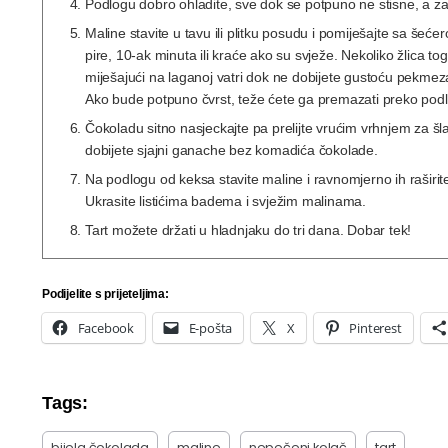
Podlogu dobro ohladite, sve dok se potpuno ne stisne, a za 
Maline stavite u tavu ili plitku posudu i pomiješajte sa šeć
pire, 10-ak minuta ili kraće ako su svježe. Nekoliko žlica 
miješajući na laganoj vatri dok ne dobijete gustoću pekmeza
Ako bude potpuno čvrst, teže ćete ga premazati preko podlog
Čokoladu sitno nasjeckajte pa prelijte vrućim vrhnjem za šla
dobijete sjajni ganache bez komadića čokolade.
Na podlogu od keksa stavite maline i ravnomjerno ih raširite
Ukrasite listićima badema i svježim malinama.
Tart možete držati u hladnjaku do tri dana. Dobar tek!
Podijelite s prijeteljima:
Facebook
E-pošta
X
Pinterest
Tags:
bijela čokolada
maline
nepečeni kolač
tart