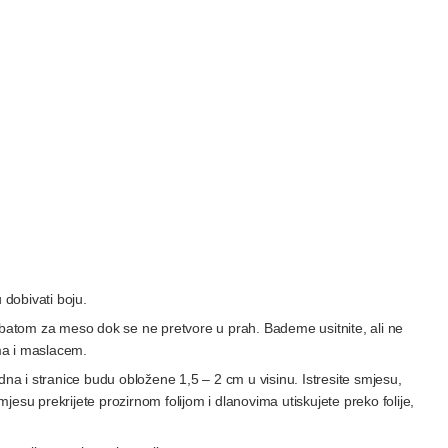
dobivati boju.
ite batom za meso dok se ne pretvore u prah. Bademe usitnite, ali ne
ma i maslacem.
dna i stranice budu obložene 1,5 – 2 cm u visinu. Istresite smjesu,
smjesu prekrijete prozirnom folijom i dlanovima utiskujete preko folije,