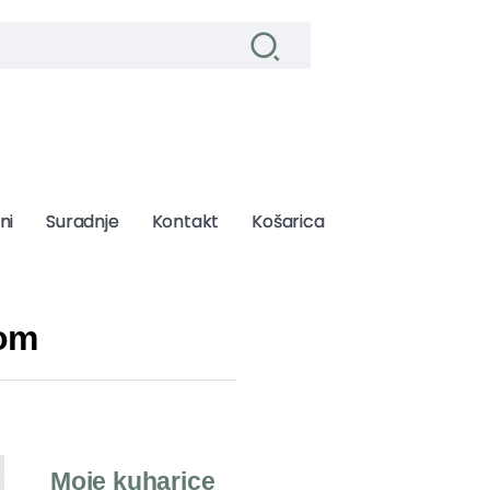
ni
ni
Suradnje
Suradnje
Kontakt
Kontakt
Košarica
Košarica
dom
Moje kuharice