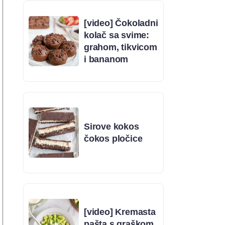
[video] Čokoladni
kolač sa svime:
grahom, tikvicom
i bananom
Sirove kokos
čokos pločice
[video] Kremasta
pašta s graškom