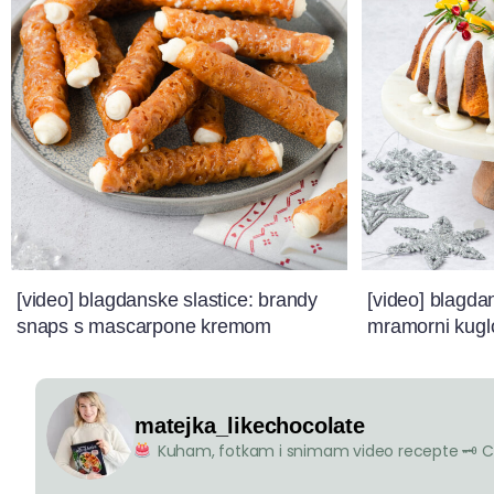
[video] blagdanske slastice: brandy
[video] blagda
snaps s mascarpone kremom
mramorni kugl
matejka_likechocolate
Kuham, fotkam i snimam video recepte
🗝 C