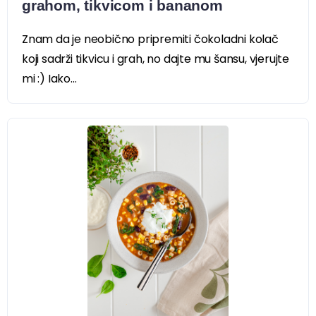
grahom, tikvicom i bananom
Znam da je neobično pripremiti čokoladni kolač
koji sadrži tikvicu i grah, no dajte mu šansu, vjerujte
mi :) Iako...