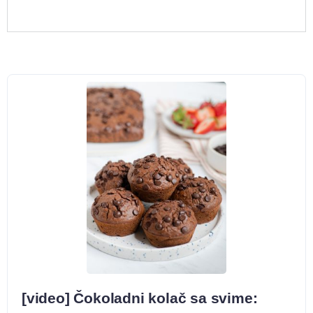
[video] Čokoladni kolač sa svime: