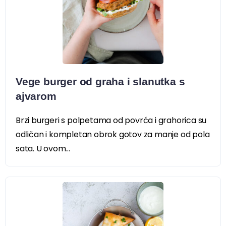
Vege burger od graha i slanutka s
ajvarom
Brzi burgeri s polpetama od povrća i grahorica su
odličan i kompletan obrok gotov za manje od pola
sata. U ovom...