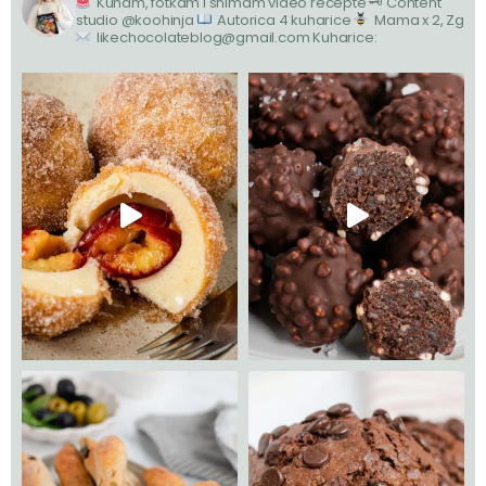
Kuham, fotkam i snimam video recepte
🗝 Content
studio @koohinja
Autorica 4 kuharice
Mama x 2, Zg
likechocolateblog@gmail.com
Kuharice: