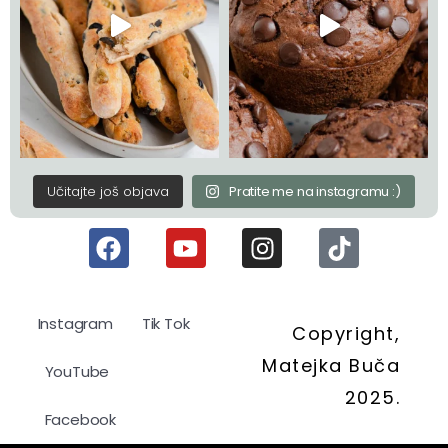
Učitajte još objava
Pratite me na instagramu :)
Instagram
Tik Tok
Copyright,
Matejka Buča
YouTube
2025.
Facebook