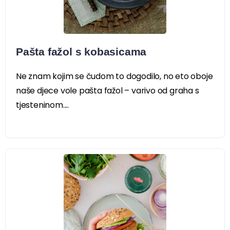
Pašta fažol s kobasicama
Ne znam kojim se čudom to dogodilo, no eto oboje
naše djece vole pašta fažol – varivo od graha s
tjesteninom....