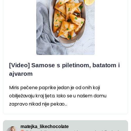
[Video] Samose s piletinom, batatom i
ajvarom
Miris pečene paprike jedan je od onih koji
obilježavaju kraj ljeta. Iako se u našem domu
zapravo nikad nije pekao...
matejka_likechocolate