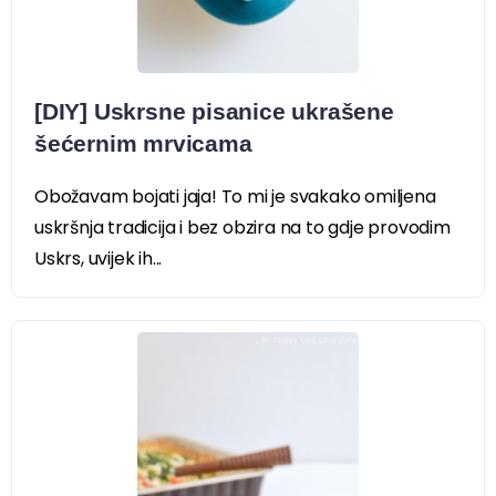
[DIY] Uskrsne pisanice ukrašene
šećernim mrvicama
Obožavam bojati jaja! To mi je svakako omiljena
uskršnja tradicija i bez obzira na to gdje provodim
Uskrs, uvijek ih...