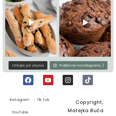
Učitajte još objava
Pratite me na instagramu :)
Instagram
Tik Tok
Copyright,
Matejka Buča
YouTube