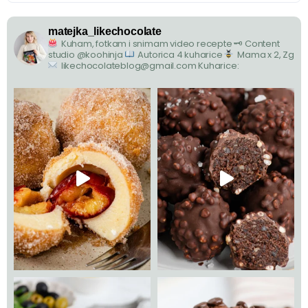
matejka_likechocolate
Kuham, fotkam i snimam video recepte
🗝 Content
studio @koohinja
Autorica 4 kuharice
Mama x 2, Zg
likechocolateblog@gmail.com
Kuharice: