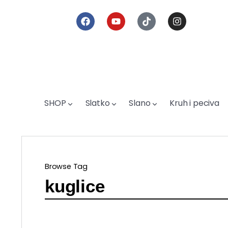
SHOP
Slatko
Slano
Kruh i peciva
Browse Tag
kuglice