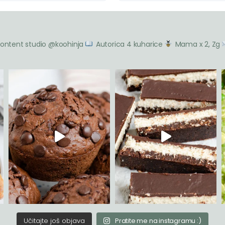
ontent studio @koohinja
Autorica 4 kuharice
Mama x 2, Zg
Učitajte još objava
Pratite me na instagramu :)