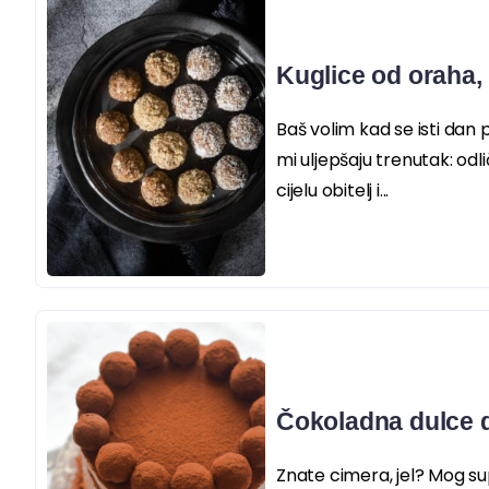
Kuglice od oraha,
Baš volim kad se isti dan 
mi uljepšaju trenutak: odl
cijelu obitelj i...
Čokoladna dulce d
Znate cimera, jel? Mog su