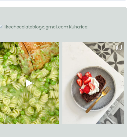
likechocolateblog@gmail.com
Kuharice: