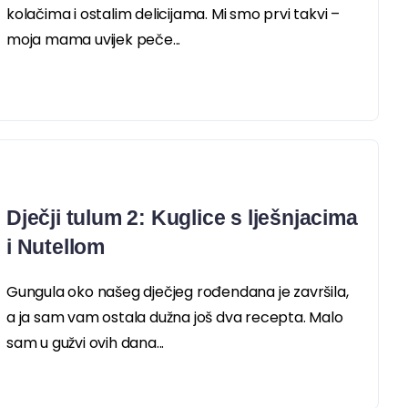
kolačima i ostalim delicijama. Mi smo prvi takvi –
moja mama uvijek peče...
Dječji tulum 2: Kuglice s lješnjacima
i Nutellom
Gungula oko našeg dječjeg rođendana je završila,
a ja sam vam ostala dužna još dva recepta. Malo
sam u gužvi ovih dana...