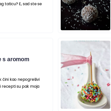
eg taticu? E, sad ste se
e s aromom
 čini kao nepogrešivi
rzi recepti su pak moja