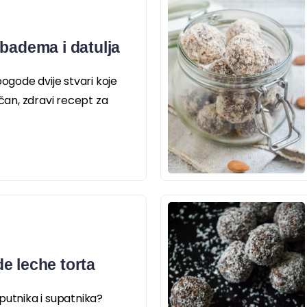
 badema i datulja
pogode dvije stvari koje
ičan, zdravi recept za
e leche torta
putnika i supatnika?