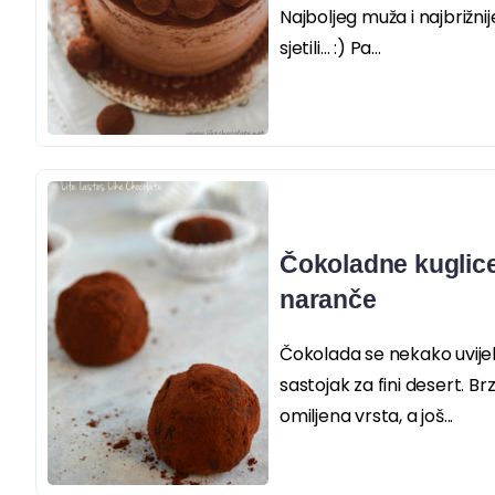
Najboljeg muža i najbrižnij
sjetili… :) Pa...
Čokoladne kuglic
naranče
Čokolada se nekako uvijek
sastojak za fini desert. B
omiljena vrsta, a još...