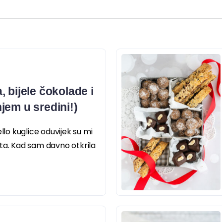
 bijele čokolade i
jem u sredini!)
llo kuglice oduvijek su mi
ta. Kad sam davno otkrila