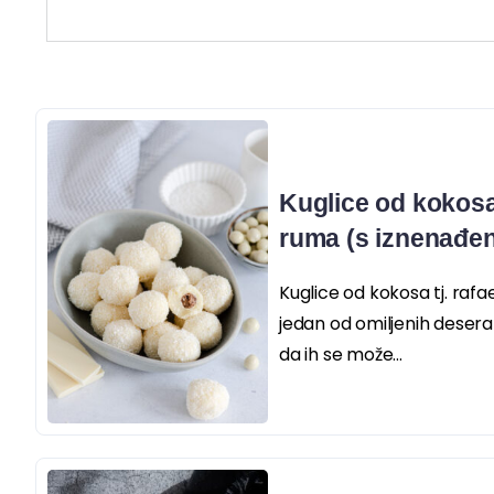
Kuglice od kokosa,
ruma (s iznenađen
Kuglice od kokosa tj. rafae
jedan od omiljenih desera
da ih se može...