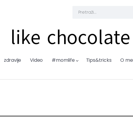
like chocolate
zdravije
Video
#momlife
Tips&tricks
O me