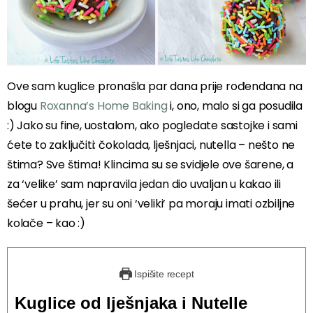
Ove sam kuglice pronašla par dana prije rođendana na
blogu
Roxanna’s Home Baking
i, ono, malo si ga posudila
:) Jako su fine, uostalom, ako pogledate sastojke i sami
ćete to zaključiti: čokolada, lješnjaci, nutella – nešto ne
štima? Sve štima! Klincima su se svidjele ove šarene, a
za ‘velike’ sam napravila jedan dio uvaljan u kakao ili
šećer u prahu, jer su oni ‘veliki’ pa moraju imati ozbiljne
kolače – kao :)
Ispišite recept
Kuglice od lješnjaka i Nutelle