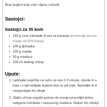
Brze kuglice koje vole i djeca i odrasli
Sastojci:
Sastojci za 35 kom
150
g
crne čokolade ili one za kuhanje
ali nemojte da ima
manje od 50% kakaa
100
g
lješnjaka
100
g
nutelle
50
g
maslaca
100
ml
slatkog vrhnja
Upute:
Lješnjake popržite na suho na tavi 2-3 minute, stavite ih u
krpu i s njih istrljajte ljuskice dok su još topli. Sameljite ih ili
nascjeckajte što sitnije.
Slatko vrhnje zagrijte gotovo do vrenja pa prelijte preko
natrgane čokolade i narezanog maslaca. Nakon što odstoji