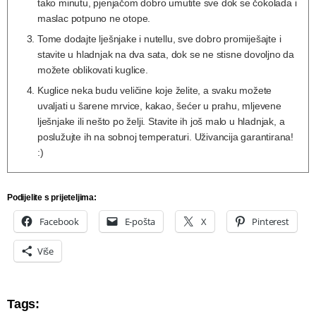
tako minutu, pjenjačom dobro umutite sve dok se čokolada i
maslac potpuno ne otope.
Tome dodajte lješnjake i nutellu, sve dobro promiješajte i
stavite u hladnjak na dva sata, dok se ne stisne dovoljno da
možete oblikovati kuglice.
Kuglice neka budu veličine koje želite, a svaku možete
uvaljati u šarene mrvice, kakao, šećer u prahu, mljevene
lješnjake ili nešto po želji. Stavite ih još malo u hladnjak, a
poslužujte ih na sobnoj temperaturi. Uživancija garantirana!
:)
Podijelite s prijeteljima:
Facebook
E-pošta
X
Pinterest
Više
Tags: