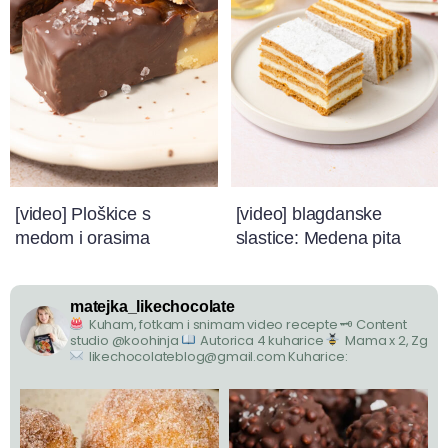
[video] Ploškice s
[video] blagdanske
medom i orasima
slastice: Medena pita
matejka_likechocolate
Kuham, fotkam i snimam video recepte
🗝 Content
studio @koohinja
Autorica 4 kuharice
Mama x 2, Zg
likechocolateblog@gmail.com
Kuharice: