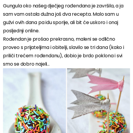
Gungula oko našeg dječjeg rođendana je završila, a ja
sam vam ostala dužna još dva recepta. Malo sam u
gužvi ovih dana pa idu sporije, ali bit će uskoro i onaj
posljednji online.
Rođendan je prošao prekrasno, maleni se odlično
proveo s prijateljima i obitelji, slavilo se tri dana (kako i
priliči trećem rođendanu), dobio je brdo poklona i svi
smo se dobro najeli…