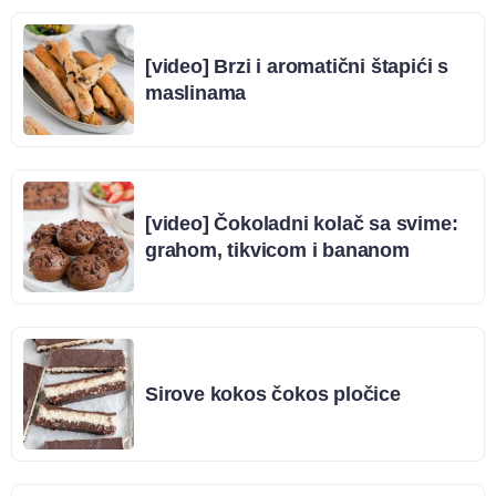
[video] Brzi i aromatični štapići s
maslinama
[video] Čokoladni kolač sa svime:
grahom, tikvicom i bananom
Sirove kokos čokos pločice