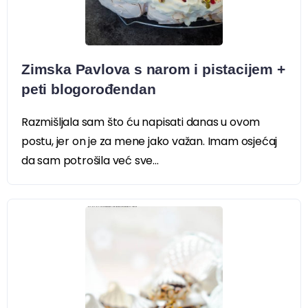
Zimska Pavlova s narom i pistacijem +
peti blogorođendan
Razmišljala sam što ću napisati danas u ovom
postu, jer on je za mene jako važan. Imam osjećaj
da sam potrošila već sve...