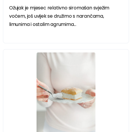
Ožujak je mjesec relativno siromašan svježim
voćem, još uvijek se družimo s narančama,
limunima i ostalim agrumima...