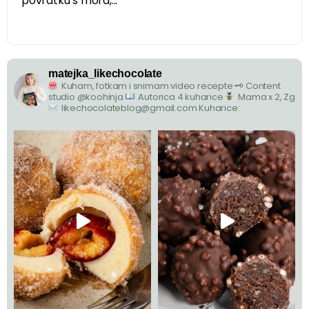
povratku s mora,...
matejka_likechocolate
Kuham, fotkam i snimam video recepte
🗝 Content
studio @koohinja
Autorica 4 kuharice
Mama x 2, Zg
likechocolateblog@gmail.com
Kuharice: