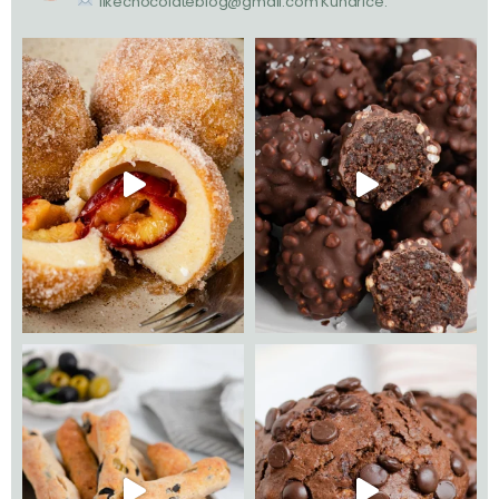
likechocolateblog@gmail.com
Kuharice: