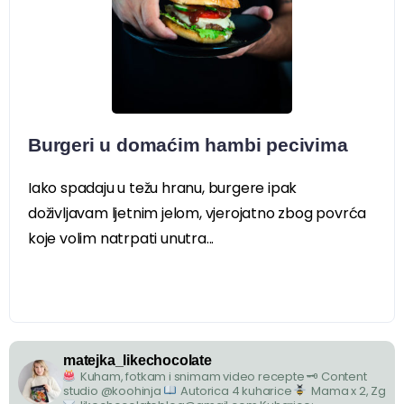
Burgeri u domaćim hambi pecivima
Iako spadaju u težu hranu, burgere ipak
doživljavam ljetnim jelom, vjerojatno zbog povrća
koje volim natrpati unutra...
matejka_likechocolate
Kuham, fotkam i snimam video recepte
🗝 Content
studio @koohinja
Autorica 4 kuharice
Mama x 2, Zg