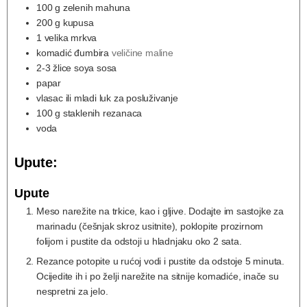
100
g
zelenih mahuna
200
g
kupusa
1
velika mrkva
komadić đumbira
veličine maline
2-3
žlice soya sosa
papar
vlasac ili mladi luk za posluživanje
100
g
staklenih rezanaca
voda
Upute:
Upute
Meso narežite na trkice, kao i gljive. Dodajte im sastojke za
marinadu (češnjak skroz usitnite), poklopite prozirnom
folijom i pustite da odstoji u hladnjaku oko 2 sata.
Rezance potopite u rućoj vodi i pustite da odstoje 5 minuta.
Ocijedite ih i po želji narežite na sitnije komadiće, inače su
nespretni za jelo.