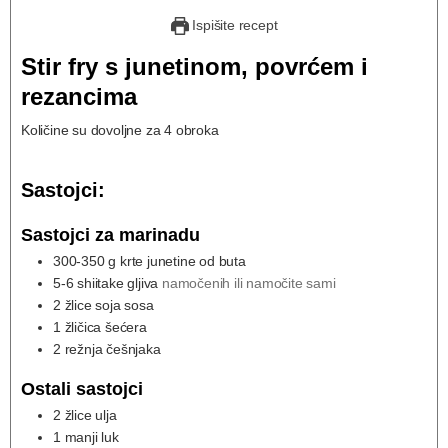
Ispišite recept
Stir fry s junetinom, povrćem i
rezancima
Količine su dovoljne za 4 obroka
Sastojci:
Sastojci za marinadu
300-350
g
krte junetine od buta
5-6
shiitake gljiva
namočenih ili namočite sami
2
žlice soja sosa
1
žličica šećera
2
režnja češnjaka
Ostali sastojci
2
žlice ulja
1
manji luk