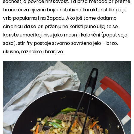
sočnost, a povrće hrskavost. Ta brza metoda pripreme
hrane čuva njezinu boju i nutritivne karakteristike pa je
vrlo popularna i na Zapadu. Ako još tome dodamo
činjenicu da se pri prženju ne koristi puno ulja, te se
koriste umaci koji nisu jako masni i kalorični (poput soja
sosa), stir fry postaje stvarno savršeno jelo – brzo,
ukusno, raznoliko i hranjivo.