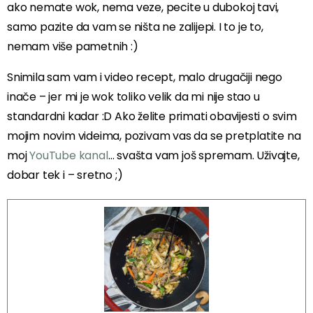
ako nemate wok, nema veze, pecite u dubokoj tavi,
samo pazite da vam se ništa ne zalijepi. I to je to,
nemam više pametnih :)
Snimila sam vam i video recept, malo drugačiji nego
inače – jer mi je wok toliko velik da mi nije stao u
standardni kadar :D Ako želite primati obavijesti o svim
mojim novim videima, pozivam vas da se pretplatite na
moj
YouTube kanal
… svašta vam još spremam. Uživajte,
dobar tek i – sretno ;)