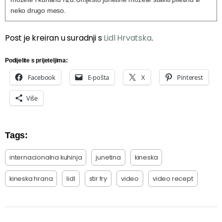
neko drugo meso.
Post je kreiran u suradnji s
Lidl Hrvatska
.
Podijelite s prijeteljima:
Facebook
E-pošta
X
Pinterest
Više
Tags:
internacionalna kuhinja
junetina
kineska
kineska hrana
lidl
stir fry
video
video recept