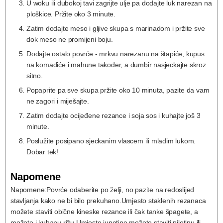
U woku ili dubokoj tavi zagrijte ulje pa dodajte luk narezan na
ploškice. Pržite oko 3 minute.
Zatim dodajte meso i gljive skupa s marinadom i pržite sve
dok meso ne promijeni boju.
Dodajte ostalo povrće - mrkvu narezanu na štapiće, kupus
na komadiće i mahune također, a đumbir nasjeckajte skroz
sitno.
Popaprite pa sve skupa pržite oko 10 minuta, pazite da vam
ne zagori i miješajte.
Zatim dodajte ocijeđene rezance i soja sos i kuhajte još 3
minute.
Poslužite posipano sjeckanim vlascem ili mladim lukom.
Dobar tek!
Napomene
Napomene:
Povrće odaberite po želji, no pazite na redoslijed
stavljanja kako ne bi bilo prekuhano.
Umjesto staklenih rezanaca
možete staviti obične kineske rezance ili čak tanke špagete, a
možete i kuhanu rižu.
Umjesto junetine možete staviti piletinu ili