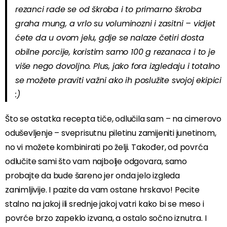
rezanci rade se od škroba i to primarno škroba
graha mung, a vrlo su voluminozni i zasitni – vidjet
ćete da u ovom jelu, gdje se nalaze četiri dosta
obilne porcije, koristim samo 100 g rezanaca i to je
više nego dovoljno. Plus, jako fora izgledaju i totalno
se možete praviti važni ako ih poslužite svojoj ekipici
:)
Što se ostatka recepta tiče, odlučila sam – na cimerovo
oduševljenje – sveprisutnu piletinu zamijeniti junetinom,
no vi možete kombinirati po želji. Također, od povrća
odlučite sami što vam najbolje odgovara, samo
probajte da bude šareno jer onda jelo izgleda
zanimljivije. I pazite da vam ostane hrskavo! Pecite
stalno na jakoj ili srednje jakoj vatri kako bi se meso i
povrće brzo zapeklo izvana, a ostalo sočno iznutra. I