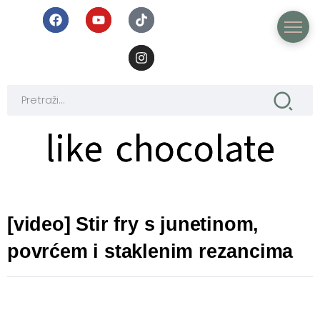
like chocolate
like chocolate
[video] Stir fry s junetinom,
povrćem i staklenim rezancima