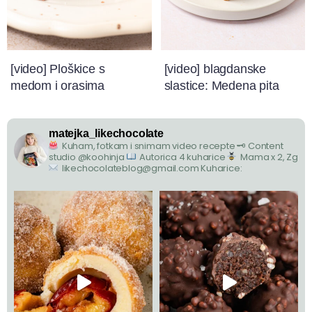
[video] Ploškice s
[video] blagdanske
medom i orasima
slastice: Medena pita
matejka_likechocolate
Kuham, fotkam i snimam video recepte
🗝 Content
studio @koohinja
Autorica 4 kuharice
Mama x 2, Zg
likechocolateblog@gmail.com
Kuharice: