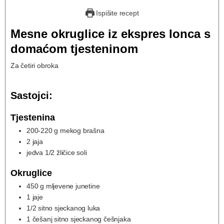
Ispišite recept
Mesne okruglice iz ekspres lonca s
domaćom tjesteninom
Za četiri obroka
Sastojci:
Tjestenina
200-220
g
mekog brašna
2
jaja
jedva 1/2 žličice soli
Okruglice
450
g
mljevene junetine
1
jaje
1/2
sitno sjeckanog luka
1
češanj sitno sjeckanog češnjaka