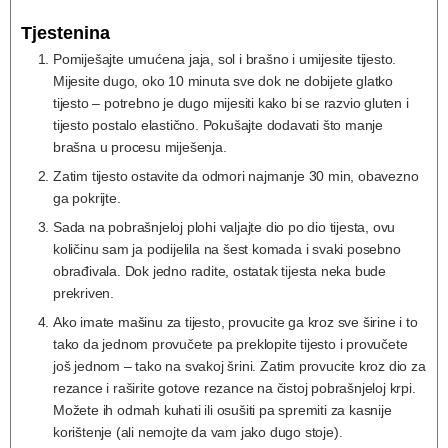
Tjestenina
Pomiješajte umućena jaja, sol i brašno i umijesite tijesto.
Mijesite dugo, oko 10 minuta sve dok ne dobijete glatko
tijesto – potrebno je dugo mijesiti kako bi se razvio gluten i
tijesto postalo elastično. Pokušajte dodavati što manje
brašna u procesu miješenja.
Zatim tijesto ostavite da odmori najmanje 30 min, obavezno
ga pokrijte.
Sada na pobrašnjeloj plohi valjajte dio po dio tijesta, ovu
količinu sam ja podijelila na šest komada i svaki posebno
obrađivala. Dok jedno radite, ostatak tijesta neka bude
prekriven.
Ako imate mašinu za tijesto, provucite ga kroz sve širine i to
tako da jednom provučete pa preklopite tijesto i provučete
još jednom – tako na svakoj šrini. Zatim provucite kroz dio za
rezance i raširite gotove rezance na čistoj pobrašnjeloj krpi.
Možete ih odmah kuhati ili osušiti pa spremiti za kasnije
korištenje (ali nemojte da vam jako dugo stoje).