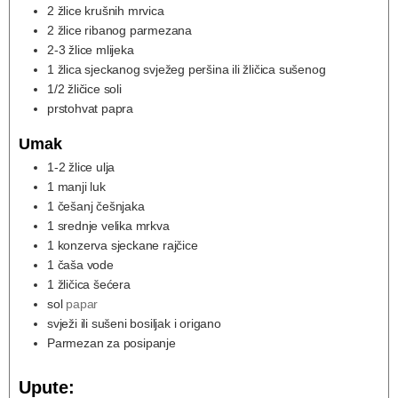
2
žlice krušnih mrvica
2
žlice ribanog parmezana
2-3
žlice mlijeka
1
žlica sjeckanog svježeg peršina ili žličica sušenog
1/2
žličice soli
prstohvat papra
Umak
1-2
žlice ulja
1
manji luk
1
češanj češnjaka
1
srednje velika mrkva
1
konzerva sjeckane rajčice
1
čaša vode
1
žličica šećera
sol
papar
svježi ili sušeni bosiljak i origano
Parmezan za posipanje
Upute: