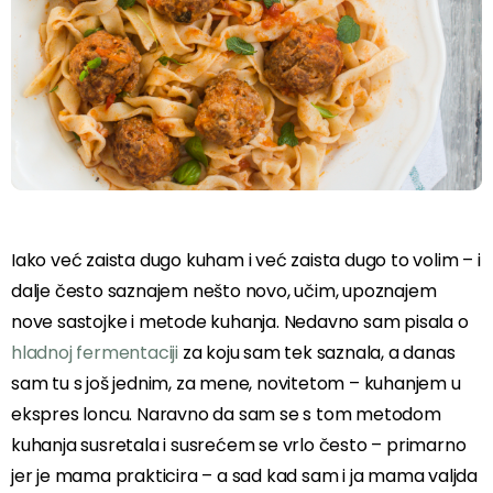
Iako već zaista dugo kuham i već zaista dugo to volim – i
dalje često saznajem nešto novo, učim, upoznajem
nove sastojke i metode kuhanja. Nedavno sam pisala o
hladnoj fermentaciji
za koju sam tek saznala, a danas
sam tu s još jednim, za mene, novitetom – kuhanjem u
ekspres loncu. Naravno da sam se s tom metodom
kuhanja susretala i susrećem se vrlo često – primarno
jer je mama prakticira – a sad kad sam i ja mama valjda