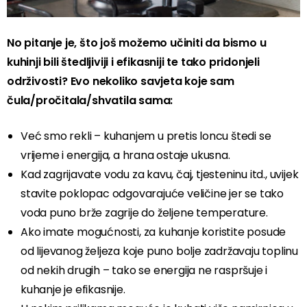
No pitanje je, što još možemo učiniti da bismo u
kuhinji bili štedljiviji i efikasniji te tako pridonjeli
održivosti? Evo nekoliko savjeta koje sam
čula/pročitala/shvatila sama:
Već smo rekli – kuhanjem u pretis loncu štedi se
vrijeme i energija, a hrana ostaje ukusna.
Kad zagrijavate vodu za kavu, čaj, tjesteninu itd., uvijek
stavite poklopac odgovarajuće veličine jer se tako
voda puno brže zagrije do željene temperature.
Ako imate mogućnosti, za kuhanje koristite posude
od lijevanog željeza koje puno bolje zadržavaju toplinu
od nekih drugih – tako se energija ne raspršuje i
kuhanje je efikasnije.