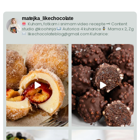
matejka_likechocolate
Kuham, fotkam i snimam video recepte
🗝 Content
studio @koohinja
Autorica 4 kuharice
Mama x 2, Zg
likechocolateblog@gmail.com
Kuharice: