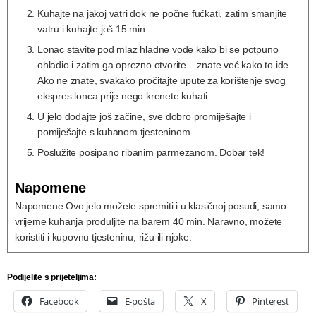
Kuhajte na jakoj vatri dok ne počne fućkati, zatim smanjite
vatru i kuhajte još 15 min.
Lonac stavite pod mlaz hladne vode kako bi se potpuno
ohladio i zatim ga oprezno otvorite – znate već kako to ide.
Ako ne znate, svakako pročitajte upute za korištenje svog
ekspres lonca prije nego krenete kuhati.
U jelo dodajte još začine, sve dobro promiješajte i
pomiješajte s kuhanom tjesteninom.
Poslužite posipano ribanim parmezanom. Dobar tek!
Napomene
Napomene:
Ovo jelo možete spremiti i u klasičnoj posudi, samo
vrijeme kuhanja produljite na barem 40 min. Naravno, možete
koristiti i kupovnu tjesteninu, rižu ili njoke.
Podijelite s prijeteljima:
Facebook
E-pošta
X
Pinterest