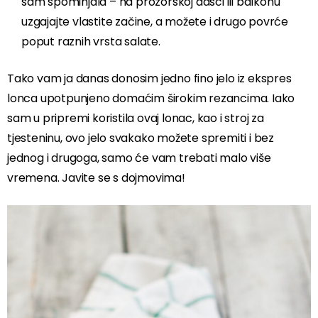
sam spominjala – na prozorskoj dasci ili balkonu
uzgajajte vlastite začine, a možete i drugo povrće
poput raznih vrsta salate.
Tako vam ja danas donosim jedno fino jelo iz ekspres
lonca upotpunjeno domaćim širokim rezancima. Iako
sam u pripremi koristila ovaj lonac, kao i stroj za
tjesteninu, ovo jelo svakako možete spremiti i bez
jednog i drugoga, samo će vam trebati malo više
vremena. Javite se s dojmovima!