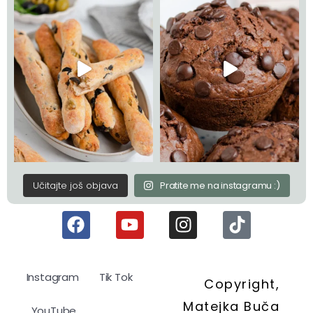
Učitajte još objava
Pratite me na instagramu :)
Instagram
Tik Tok
Copyright,
Matejka Buča
YouTube