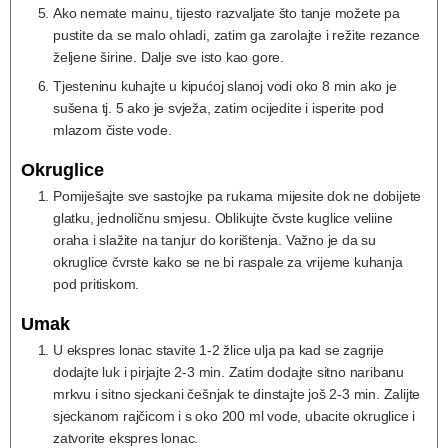
Ako nemate mainu, tijesto razvaljate što tanje možete pa
pustite da se malo ohladi, zatim ga zarolajte i režite rezance
željene širine. Dalje sve isto kao gore.
Tjesteninu kuhajte u kipućoj slanoj vodi oko 8 min ako je
sušena tj. 5 ako je svježa, zatim ocijedite i isperite pod
mlazom čiste vode.
Okruglice
Pomiješajte sve sastojke pa rukama mijesite dok ne dobijete
glatku, jednoličnu smjesu. Oblikujte čvste kuglice veliine
oraha i slažite na tanjur do korištenja. Važno je da su
okruglice čvrste kako se ne bi raspale za vrijeme kuhanja
pod pritiskom.
Umak
U ekspres lonac stavite 1-2 žlice ulja pa kad se zagrije
dodajte luk i pirjajte 2-3 min. Zatim dodajte sitno naribanu
mrkvu i sitno sjeckani češnjak te dinstajte još 2-3 min. Zalijte
sjeckanom rajčicom i s oko 200 ml vode, ubacite okruglice i
zatvorite ekspres lonac.