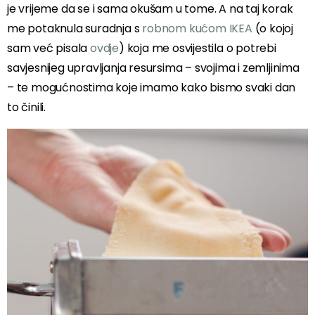
je vrijeme da se i sama okušam u tome. A na taj korak
me potaknula suradnja s
robnom kućom IKEA
(o kojoj
sam već pisala
ovdje
) koja me osvijestila o potrebi
savjesnijeg upravljanja resursima – svojima i zemljinima
– te mogućnostima koje imamo kako bismo svaki dan
to činili.