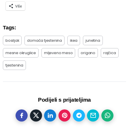
Više
Tags:
bosiljak
domaća tjestenina
ikea
junetina
mesne okruglice
mljeveno meso
origano
rajčica
tjestenina
Podijeli s prijateljima