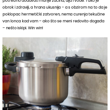
potrebno dodavati manje začina, ulja i vode. Tako je
obrok i zdraviji, a hrana ukusnija – a s obzirom na to da je
poklopac hermetički zatvoren, nema curenja tekućine
van lonca kad vam – ako što se meni redovito događa
– nešto iskipi. Win win!