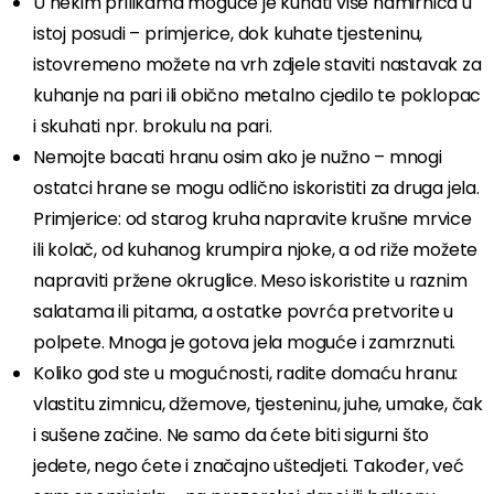
U nekim prilikama moguće je kuhati više namirnica u
istoj posudi – primjerice, dok kuhate tjesteninu,
istovremeno možete na vrh zdjele staviti nastavak za
kuhanje na pari ili obično metalno cjedilo te poklopac
i skuhati npr. brokulu na pari.
Nemojte bacati hranu osim ako je nužno – mnogi
ostatci hrane se mogu odlično iskoristiti za druga jela.
Primjerice: od starog kruha napravite krušne mrvice
ili kolač, od kuhanog krumpira njoke, a od riže možete
napraviti pržene okruglice. Meso iskoristite u raznim
salatama ili pitama, a ostatke povrća pretvorite u
polpete. Mnoga je gotova jela moguće i zamrznuti.
Koliko god ste u mogućnosti, radite domaću hranu:
vlastitu zimnicu, džemove, tjesteninu, juhe, umake, čak
i sušene začine. Ne samo da ćete biti sigurni što
jedete, nego ćete i značajno uštedjeti. Također, već