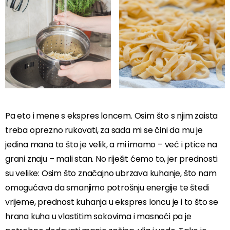
Pa eto i mene s ekspres loncem. Osim što s njim zaista
treba oprezno rukovati, za sada mi se čini da mu je
jedina mana to što je velik, a mi imamo – već i ptice na
grani znaju – mali stan. No riješit ćemo to, jer prednosti
su velike: Osim što značajno ubrzava kuhanje, što nam
omogućava da smanjimo potrošnju energije te štedi
vrijeme, prednost kuhanja u ekspres loncu je i to što se
hrana kuha u vlastitim sokovima i masnoći pa je