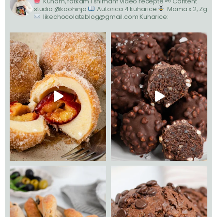
Kuham, fotkam i snimam video recepte
🗝 Content
studio @koohinja
Autorica 4 kuharice
Mama x 2, Zg
likechocolateblog@gmail.com
Kuharice: