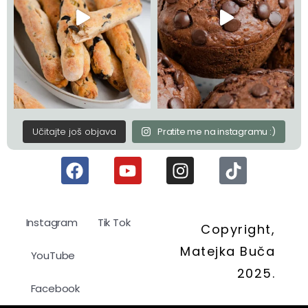
Učitajte još objava
Pratite me na instagramu :)
Instagram
Tik Tok
Copyright,
Matejka Buča
YouTube
2025.
Facebook