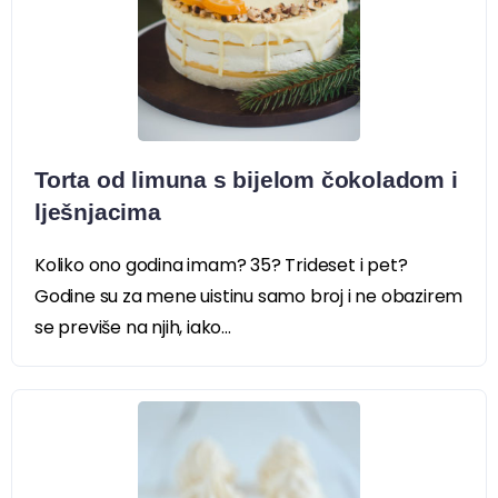
Torta od limuna s bijelom čokoladom i
lješnjacima
Koliko ono godina imam? 35? Trideset i pet?
Godine su za mene uistinu samo broj i ne obazirem
se previše na njih, iako...