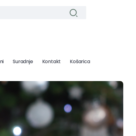
ni
ni
Suradnje
Suradnje
Kontakt
Kontakt
Košarica
Košarica