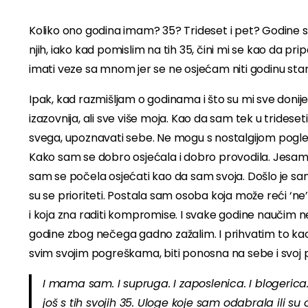
Koliko ono godina imam? 35? Trideset i pet? Godine s
njih, iako kad pomislim na tih 35, čini mi se kao da 
imati veze sa mnom jer se ne osjećam niti godinu stari
Ipak, kad razmišljam o godinama i što su mi sve donije
izazovnija, ali sve više moja. Kao da sam tek u tridesetim
svega, upoznavati sebe. Ne mogu s nostalgijom pogledat
Kako sam se dobro osjećala i dobro provodila. Jesam, 
sam se počela osjećati kao da sam svoja. Došlo je samo
su se prioriteti. Postala sam osoba koja može reći ‘ne’, 
i koja zna raditi kompromise. I svake godine naučim 
godine zbog nečega gadno zažalim. I prihvatim to kao
svim svojim pogreškama, biti ponosna na sebe i svoj put
I mama sam. I supruga. I zaposlenica. I blogerica. I 
još s tih svojih 35. Uloge koje sam odabrala ili 