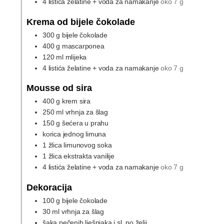
4
listića želatine + voda za namakanje
oko 7 g
Krema od bijele čokolade
300
g
bijele čokolade
400
g
mascarponea
120
ml
mlijeka
4
listića želatine + voda za namakanje
oko 7 g
Mousse od sira
400
g
krem sira
250
ml
vrhnja za šlag
150
g
šećera u prahu
korica jednog limuna
1
žlica limunovog soka
1
žlica ekstrakta vanilije
4
listića želatine + voda za namakanje
oko 7 g
Dekoracija
100
g
bijele čokolade
30
ml
vrhnja za šlag
šaka pečenih lješnjaka i sl. po želji