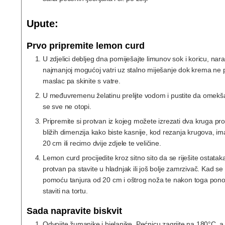
Upute:
Prvo pripremite lemon curd
U zdjelici debljeg dna pomiješajte limunov sok i koricu, nar
najmanjoj mogućoj vatri uz stalno miješanje dok krema ne
maslac pa skinite s vatre.
U međuvremenu želatinu prelijte vodom i pustite da omekša 
se sve ne otopi.
Pripremite si protvan iz kojeg možete izrezati dva kruga pr
bližih dimenzija kako biste kasnije, kod rezanja krugova, i
20 cm ili recimo dvije zdjele te veličine.
Lemon curd procijedite kroz sitno sito da se riješite ostataka 
protvan pa stavite u hladnjak ili još bolje zamrzivač. Kad se 
pomoću tanjura od 20 cm i oštrog noža te nakon toga ponovno 
staviti na tortu.
Sada napravite biskvit
Odvojite žumanjke i bjelanjke. Pećnicu zagrijte na 180°C, 