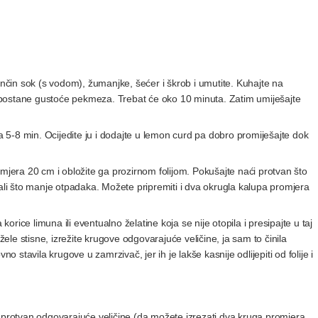
ančin sok (s vodom), žumanjke, šećer i škrob i umutite. Kuhajte na
 postane gustoće pekmeza. Trebat će oko 10 minuta. Zatim umiješajte
5-8 min. Ocijedite ju i dodajte u lemon curd pa dobro promiješajte dok
omjera 20 cm i obložite ga prozirnom folijom. Pokušajte naći protvan što
mali što manje otpadaka. Možete pripremiti i dva okrugla kalupa promjera
korice limuna ili eventualno želatine koja se nije otopila i presipajte u taj
žele stisne, izrežite krugove odgovarajuće veličine, ja sam to činila
stavila krugove u zamrzivač, jer ih je lakše kasnije odlijepiti od folije i
a protvan odgovarajuće veličine (da možete izrezati dva kruga promjera