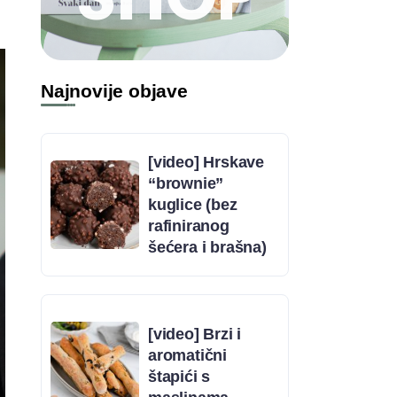
Najnovije objave
[video] Hrskave
“brownie”
kuglice (bez
rafiniranog
šećera i brašna)
[video] Brzi i
aromatični
štapići s