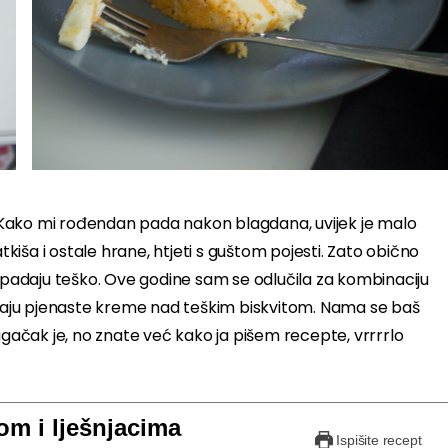
:) Kako mi rođendan pada nakon blagdana, uvijek je malo
tkiša i ostale hrane, htjeti s guštom pojesti. Zato obično
e padaju teško. Ove godine sam se odlučila za kombinaciju
davaju pjenaste kreme nad teškim biskvitom. Nama se baš
ugačak je, no znate već kako ja pišem recepte, vrrrrlo
om i lješnjacima
Ispišite recept