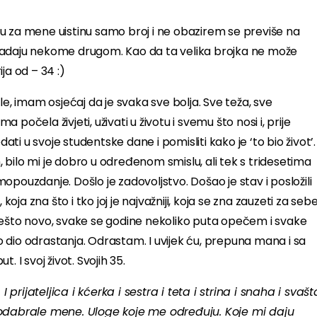
u za mene uistinu samo broj i ne obazirem se previše na
pripadaju nekome drugom. Kao da ta velika brojka ne može
ja od – 34 :)
le, imam osjećaj da je svaka sve bolja. Sve teža, sve
a počela živjeti, uživati u životu i svemu što nosi i, prije
i u svoje studentske dane i pomisliti kako je ‘to bio život’.
bilo mi je dobro u određenom smislu, ali tek s tridesetima
pouzdanje. Došlo je zadovoljstvo. Došao je stav i posložili
koja zna što i tko joj je najvažniji, koja se zna zauzeti za seb
nešto novo, svake se godine nekoliko puta opečem i svake
 dio odrastanja. Odrastam. I uvijek ću, prepuna mana i sa
. I svoj život. Svojih 35.
prijateljica i kćerka i sestra i teta i strina i snaha i svašt
su odabrale mene. Uloge koje me određuju. Koje mi daju