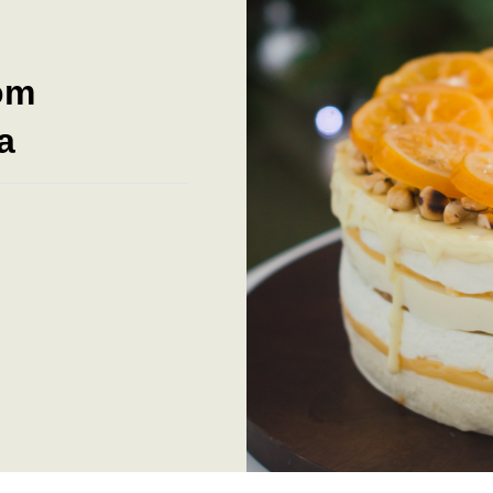
lom
a