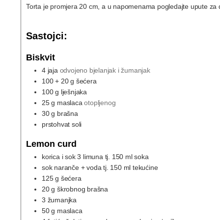
Torta je promjera 20 cm, a u napomenama pogledajte upute za d
Sastojci:
Biskvit
4
jaja
odvojeno bjelanjak i žumanjak
100
+ 20 g šećera
100
g
lješnjaka
25
g
maslaca
otopljenog
30
g
brašna
prstohvat soli
Lemon curd
korica i sok 3 limuna tj. 150 ml soka
sok naranče + voda tj. 150 ml tekućine
125
g
šećera
20
g
škrobnog brašna
3
žumanjka
50
g
maslaca