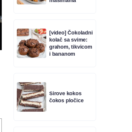
maslinama
[video] Čokoladni
kolač sa svime:
grahom, tikvicom
i bananom
Sirove kokos
čokos pločice