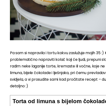
Pa sam si napravila i tortu kakvu zaslužuje mojih 35 
problematično napraviti kolač koji će ljudi, prepuni sla
radim neke laganije torte, kremaste ili voćne, koje n
limuna, bijele čokolade i lješnjaka, pri čemu prevla
svidjela, a vi prosudite sami kad pročitate recept – d
detaljno :)
Torta od limuna s bijelom čokolad