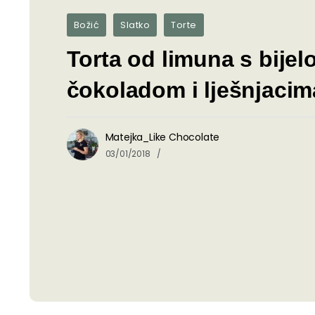
Božić
Slatko
Torte
Torta od limuna s bije
čokoladom i lješnjacim
Matejka_Like Chocolate
03/01/2018