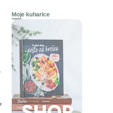
Moje kuharice
e
SHOP
a