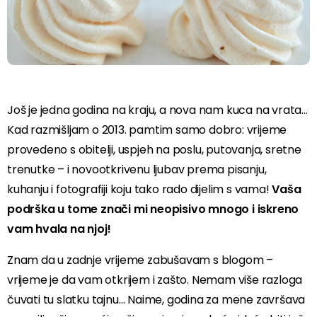
Još je jedna godina na kraju, a nova nam kuca na vrata…
Kad razmišljam o 2013. pamtim samo dobro: vrijeme
provedeno s obitelji, uspjeh na poslu, putovanja, sretne
trenutke – i novootkrivenu ljubav prema pisanju,
kuhanju i fotografiji koju tako rado dijelim s vama!
Vaša
podrška u tome znači mi neopisivo mnogo i iskreno
vam hvala na njoj!
Znam da u zadnje vrijeme zabušavam s blogom –
vrijeme je da vam otkrijem i zašto. Nemam više razloga
čuvati tu slatku tajnu… Naime, godina za mene završava