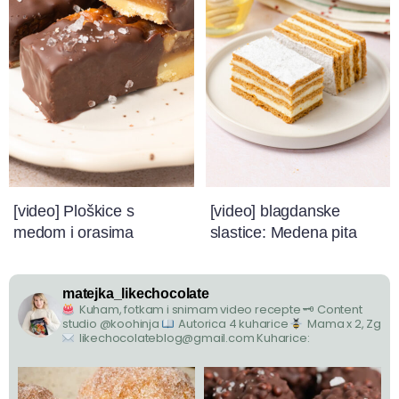
[video] Ploškice s
[video] blagdanske
medom i orasima
slastice: Medena pita
matejka_likechocolate
Kuham, fotkam i snimam video recepte
🗝 Content
studio @koohinja
Autorica 4 kuharice
Mama x 2, Zg
likechocolateblog@gmail.com
Kuharice: