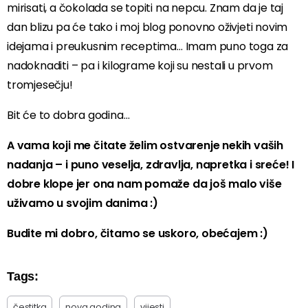
mirisati, a čokolada se topiti na nepcu. Znam da je taj
dan blizu pa će tako i moj blog ponovno oživjeti novim
idejama i preukusnim receptima… Imam puno toga za
nadoknaditi – pa i kilograme koji su nestali u prvom
tromjesečju!
Bit će to dobra godina…
A vama koji me čitate želim ostvarenje nekih vaših
nadanja – i puno veselja, zdravlja, napretka i sreće! I
dobre klope jer ona nam pomaže da još malo više
uživamo u svojim danima :)
Budite mi dobro, čitamo se uskoro, obećajem :)
Tags:
čestitka
nova godina
vijesti