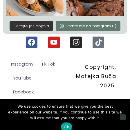
Učitajte još objava
Pratite me na instagramu :)
Instagram
Tik Tok
Copyright,
Matejka Buča
YouTube
2025.
Facebook
Politika kolačića
We use cookies to ensure that we give you the best
experience on our website. If you continue to use this site we
will assume that you are happy with it.
Pravila privatnosti
Ok