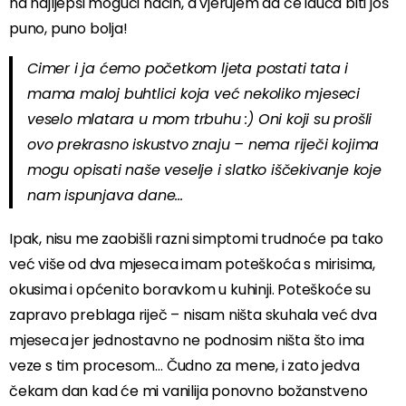
na najljepši mogući način, a vjerujem da će iduća biti još
puno, puno bolja!
Cimer i ja ćemo početkom ljeta postati tata i
mama maloj buhtlici koja već nekoliko mjeseci
veselo mlatara u mom trbuhu :) Oni koji su prošli
ovo prekrasno iskustvo znaju – nema riječi kojima
mogu opisati naše veselje i slatko iščekivanje koje
nam ispunjava dane…
Ipak, nisu me zaobišli razni simptomi trudnoće pa tako
već više od dva mjeseca imam poteškoća s mirisima,
okusima i općenito boravkom u kuhinji. Poteškoće su
zapravo preblaga riječ – nisam ništa skuhala već dva
mjeseca jer jednostavno ne podnosim ništa što ima
veze s tim procesom… Čudno za mene, i zato jedva
čekam dan kad će mi vanilija ponovno božanstveno