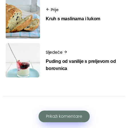
Prije
Kruh s maslinama i lukom
Sljedeće
Puding od vanilije s preljevom od
borovnica
Prikaži komentare