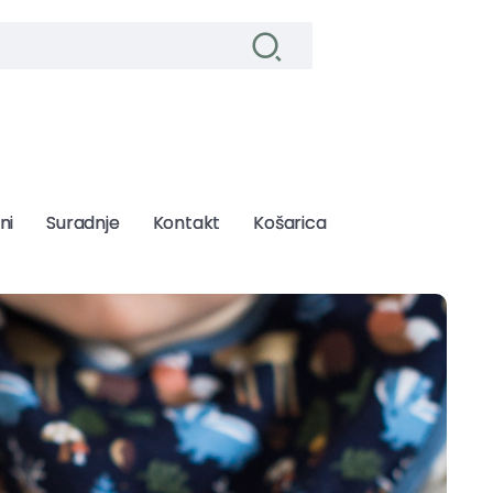
ni
ni
Suradnje
Suradnje
Kontakt
Kontakt
Košarica
Košarica