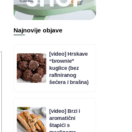
Najnovije objave
[video] Hrskave
“brownie”
kuglice (bez
rafiniranog
šećera i brašna)
[video] Brzi i
aromatični
štapići s