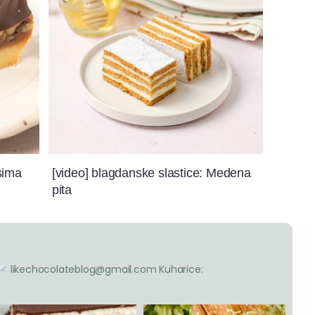
sima
[video] blagdanske slastice: Medena
pita
likechocolateblog@gmail.com
Kuharice: