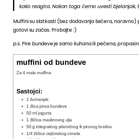
kako reagira. Nakon toga ćemo uvesti bjelanjak, tj.
Muffini su slatkasti (bez dodavanja šećera, naravno) pa
gotovi su začas. Probajte :)
p.s. Pire bundeve je samo kuhana ili pečena, propasi
muffini od bundeve
Za 4 mala muffina
Sastojci:
1
žumanjak
1
žlica
pirea bundeve
50
ml
jogurta
1
žličica
maslinovog ulja
50
g
integralnog pšeničnog ili pirovog brašna
1/4
žličice
cejlonskog cimeta