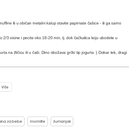
ffine ili u običan metalni kalup stavite papirnate čašice - ili ga samo
2/3 visine i pecite oko 18-20 min, tj. dok čačkalica koju ubodete u
ta na žličicu ili u čaši. Dino obožava grčki tip jogurta :) Dobar tek, dragi
Više
ana za bebe
momlife
žumanjak