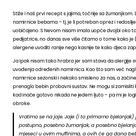
Stiže i naš prvi recept s jajima, točnije sa žumanjkom
namirnice bebama – tj. je li potreban oprez i redosli
uobičajeno. S Nevom nisam imala uopće dvojbi oko tog
pedijatrice, no danas sve više čitamo o tome kako je (u
alergene uvoditi ranije nego kasnije te kako djeca za
Ja ipak nisam tako hrabra jer sam stava da alergije s
uvođenja određenih namirnica. Kao što sam već nagla
namirnice sezonski i nekako smisleno za nas, a začine
prenaglo bebin probavni sustav. Ne mogu si zamisliti ka
kad inače gotovo nikada ne jedem ljuto – pa mi je log
obroke.
Vratimo se na jaje. Jaje (i to primarno bjelanjak
postupno, posebno žumanjak, a posebno bjelanja
mjeseci u ovim muffinima, a ovih će ga dana beb