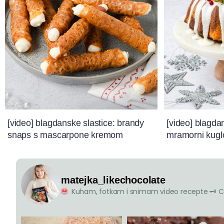
[video] blagdanske slastice: brandy
[video] blagda
snaps s mascarpone kremom
mramorni kugl
matejka_likechocolate
Kuham, fotkam i snimam video recepte
🗝 C