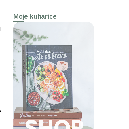
Moje kuharice
d
m
i
SHOP