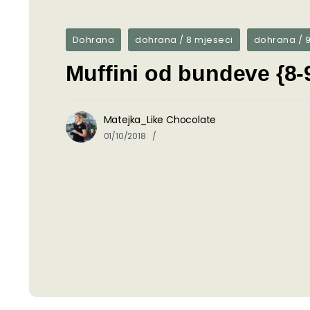
Dohrana
dohrana / 8 mjeseci
dohrana / 
Muffini od bundeve {8-
Matejka_Like Chocolate
01/10/2018