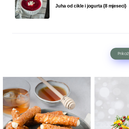
Juha od cikle i jogurta {8 mjeseci}
Prika