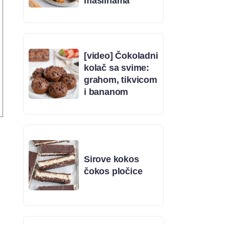
maslinama
[video] Čokoladni
kolač sa svime:
grahom, tikvicom
i bananom
Sirove kokos
čokos pločice