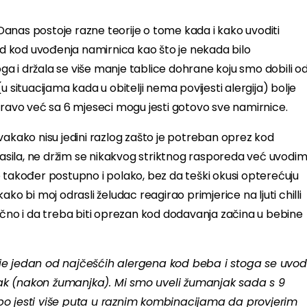
. Danas postoje razne teorije o tome kada i kako uvoditi
jed kod uvođenja namirnica kao što je nekada bilo
a i držala se više manje tablice dohrane koju smo dobili o
 situacijama kada u obitelji nema povijesti alergija) bolje
pravo već sa 6 mjeseci mogu jesti gotovo sve namirnice.
vakako nisu jedini razlog zašto je potreban oprez kod
sila, ne držim se nikakvog striktnog rasporeda već uvodi
 također postupno i polako, bez da teški okusi opterećuju
ko bi moj odrasli želudac reagirao primjerice na ljuti chilli
ično i da treba biti oprezan kod dodavanja začina u bebine
) je jedan od najčešćih alergena kod beba i stoga se uvod
k (nakon žumanjka). Mi smo uveli žumanjak sada s 9
o jesti više puta u raznim kombinacijama da provjerim