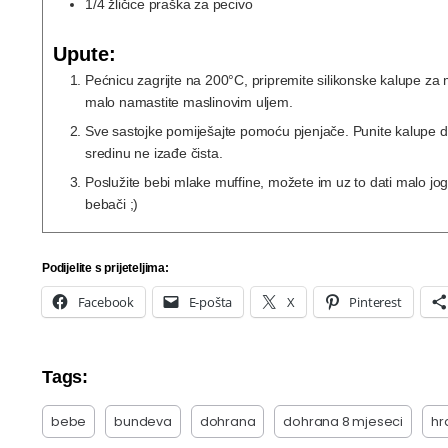
1/4
žličice
praška za pecivo
Upute:
Pećnicu zagrijte na 200°C, pripremite silikonske kalupe za mu
malo namastite maslinovim uljem.
Sve sastojke pomiješajte pomoću pjenjače. Punite kalupe do 
sredinu ne izađe čista.
Poslužite bebi mlake muffine, možete im uz to dati malo jogur
bebači ;)
Podijelite s prijeteljima:
Facebook
E-pošta
X
Pinterest
Tags:
bebe
bundeva
dohrana
dohrana 8 mjeseci
hr