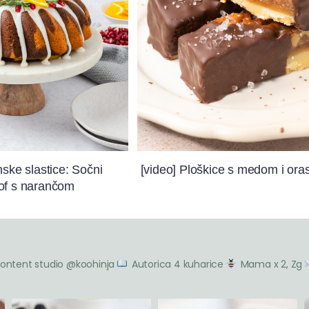
nske slastice: Sočni
[video] Ploškice s medom i ora
of s narančom
ontent studio @koohinja
Autorica 4 kuharice
Mama x 2, Zg