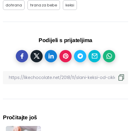
dohrana
hrana za bebe
keksi
Podijeli s prijateljima
Pročitajte još