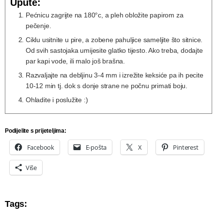
Upute:
Pećnicu zagrijte na 180°c, a pleh obložite papirom za
pečenje.
Ciklu usitnite u pire, a zobene pahuljice sameljite što sitnice.
Od svih sastojaka umijesite glatko tijesto. Ako treba, dodajte
par kapi vode, ili malo još brašna.
Razvaljajte na debljinu 3-4 mm i izrežite keksiće pa ih pecite
10-12 min tj. dok s donje strane ne počnu primati boju.
Ohladite i poslužite :)
Podijelite s prijeteljima:
Facebook
E-pošta
X
Pinterest
Više
Tags: