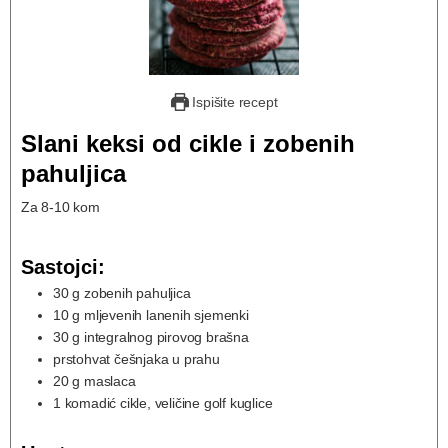
Ispišite recept
Slani keksi od cikle i zobenih
pahuljica
Za 8-10 kom
Sastojci:
30
g
zobenih pahuljica
10
g
mljevenih lanenih sjemenki
30
g
integralnog pirovog brašna
prstohvat
češnjaka u prahu
20
g
maslaca
1
komadić
cikle, veličine golf kuglice