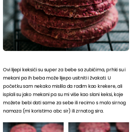
Ovi lijepi keksići su super za bebe sa zubićima, prhki su i
mekani pa ih beba može lijepo usitniti i žvakati. U
početku sam nekako mislila da radim kao krekere, ali
isplali su jako mekani pa su mi više kao slani keksi, koje
možete bebi dati same za sebe ili recimo s malo sirnog
namaza (mi koristimo abc sir) ili zrnatog sira.