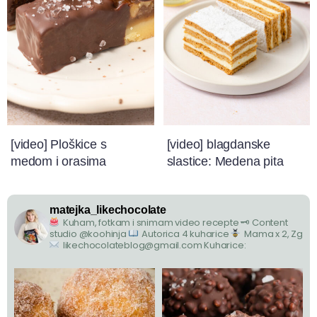
[video] Ploškice s
[video] blagdanske
medom i orasima
slastice: Medena pita
matejka_likechocolate
Kuham, fotkam i snimam video recepte
🗝 Content
studio @koohinja
Autorica 4 kuharice
Mama x 2, Zg
likechocolateblog@gmail.com
Kuharice: