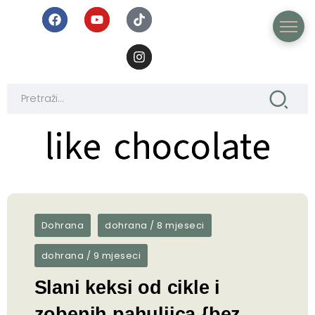
like chocolate
like chocolate
Dohrana
dohrana / 8 mjeseci
dohrana / 9 mjeseci
Slani keksi od cikle i
zobenih pahuljica {bez