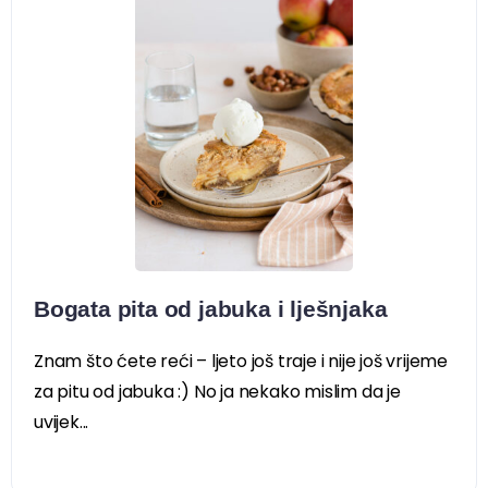
Bogata pita od jabuka i lješnjaka
Znam što ćete reći – ljeto još traje i nije još vrijeme
za pitu od jabuka :) No ja nekako mislim da je
uvijek...