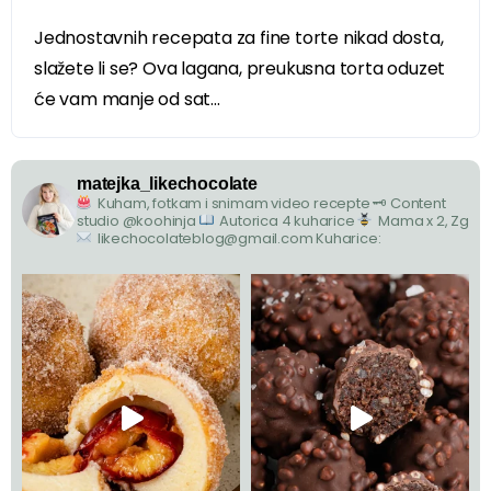
Jednostavnih recepata za fine torte nikad dosta,
slažete li se? Ova lagana, preukusna torta oduzet
će vam manje od sat...
matejka_likechocolate
Kuham, fotkam i snimam video recepte
🗝 Content
studio @koohinja
Autorica 4 kuharice
Mama x 2, Zg
likechocolateblog@gmail.com
Kuharice: