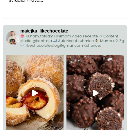
štrudla. Prava,...
matejka_likechocolate
Kuham, fotkam i snimam video recepte
🗝 Content
studio @koohinja
Autorica 4 kuharice
Mama x 2, Zg
likechocolateblog@gmail.com
Kuharice: