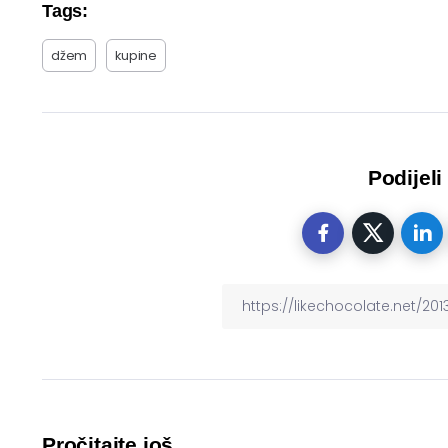
Tags:
džem
kupine
Podijeli
Pročitajte još