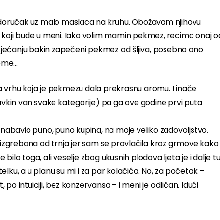
ni doručak uz malo maslaca na kruhu. Obožavam njihovu
a koji bude u meni. Iako volim mamin pekmez, recimo onaj o
e sjećanju bakin zapečeni pekmez od šljiva, posebno ono
jeme…
a vrhu koja je pekmezu dala prekrasnu aromu. I inače
ravkin van svake kategorije) pa ga ove godine prvi puta
) nabavio puno, puno kupina, na moje veliko zadovoljstvo.
a izgrebana od trnja jer sam se provlačila kroz grmove kako
 bilo toga, ali veselje zbog ukusnih plodova ljeta je i dalje tu
lku, a u planu su mi i za par kolačića. No, za početak –
o intuiciji, bez konzervansa – i meni je odličan. Idući