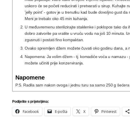
uskoro će se početi reducirati i pretvarati u sirup. Kuhajte 
'jelly point' - gotov je u trenutku kad bude dovoljno gust da 
Meni je trebalo oko 45 min kuhanja.
U međuvremenu sterilizirajte staklenke i poklopce tako da i
dobro zatvorite pa vratite u vruću vodu na još 10 minuta. I
zgusnuti i postati fino kompaktan.
Ovako spremljen džem možete čuvati oko godinu dana, a nak
Napomena: Ja volim džem - tj. komadiće voća u namazu - pa
možete učiniti prije konzerviranja.
Napomene
P.S. Radila sam nakon ovoga i jednu turu sa samo 250 g šećera i 
Podijelite s prijeteljima:
Facebook
E-pošta
X
Pinterest