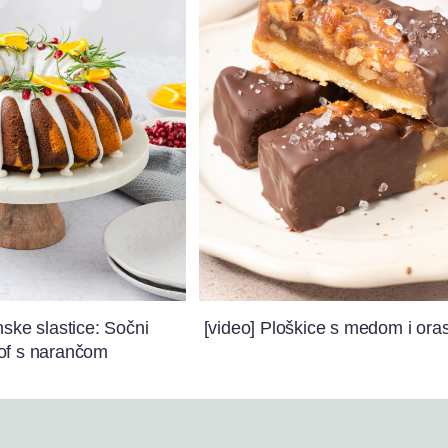
nske slastice: Sočni
[video] Ploškice s medom i ora
of s narančom