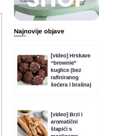
Najnovije objave
[video] Hrskave
“brownie”
kuglice (bez
rafiniranog
šećera i brašna)
[video] Brzi i
aromatični
štapići s