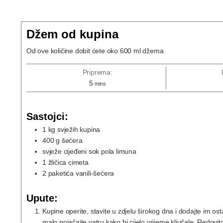
Džem od kupina
Od ove količine dobit ćete oko 600 ml džema
Priprema:
5
mins
Sastojci:
1
kg
svježih kupina
400
g
šećera
svježe cijeđeni sok pola limuna
1
žličica cimeta
2
paketića vanili-šećera
Upute:
Kupine operite, stavite u zdjelu širokog dna i dodajte im ost
malo pojačajte vatru kako bi cijelo vrijeme ključale. Redovi