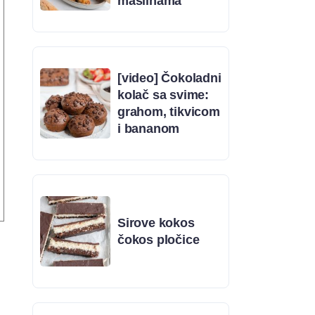
maslinama
[video] Čokoladni
kolač sa svime:
grahom, tikvicom
i bananom
Sirove kokos
čokos pločice