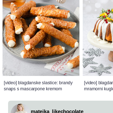
[video] blagdanske slastice: brandy
[video] blagda
snaps s mascarpone kremom
mramorni kugl
matejka_likechocolate