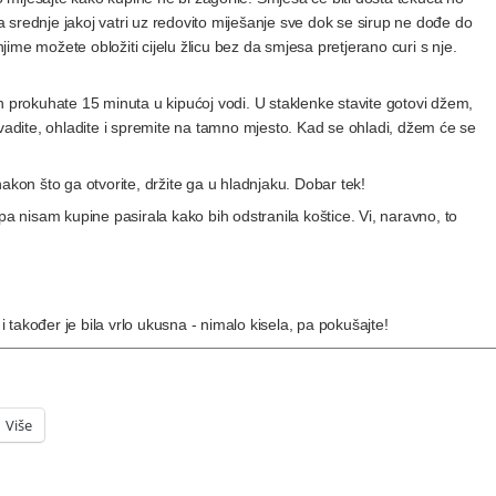
na srednje jakoj vatri uz redovito miješanje sve dok se sirup ne dođe do
njime možete obložiti cijelu žlicu bez da smjesa pretjerano curi s nje.
h prokuhate 15 minuta u kipućoj vodi. U staklenke stavite gotovi džem,
zvadite, ohladite i spremite na tamno mjesto. Kad se ohladi, džem će se
on što ga otvorite, držite ga u hladnjaku. Dobar tek!
 nisam kupine pasirala kako bih odstranila koštice. Vi, naravno, to
također je bila vrlo ukusna - nimalo kisela, pa pokušajte!
Više