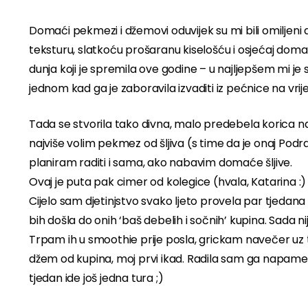
Domaći pekmezi i džemovi oduvijek su mi bili omilje
teksturu, slatkoću prošaranu kiselošću i osjećaj dom
dunja koji je spremila ove godine – u najljepšem mi j
jednom kad ga je zaboravila izvaditi iz pećnice na vri
Tada se stvorila tako divna, malo predebela korica n
najviše volim pekmez od šljiva (s time da je onaj Pod
planiram raditi i sama, ako nabavim domaće šljive.
Ovaj je puta pak cimer od kolegice (hvala, Katarina :
Cijelo sam djetinjstvo svako ljeto provela par tjedan
bih došla do onih ‘baš debelih i sočnih’ kupina. Sada nije
Trpam ih u smoothie prije posla, grickam navečer uz te
džem od kupina, moj prvi ikad. Radila sam ga napamet, p
tjedan ide još jedna tura ;)