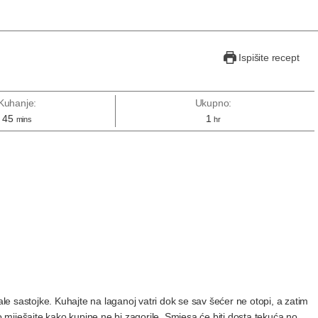
Ispišite recept
Kuhanje:
Ukupno:
45
1
mins
hr
ale sastojke. Kuhajte na laganoj vatri dok se sav šećer ne otopi, a zatim
to miješajte kako kupine ne bi zagorile. Smjesa će biti dosta tekuća no