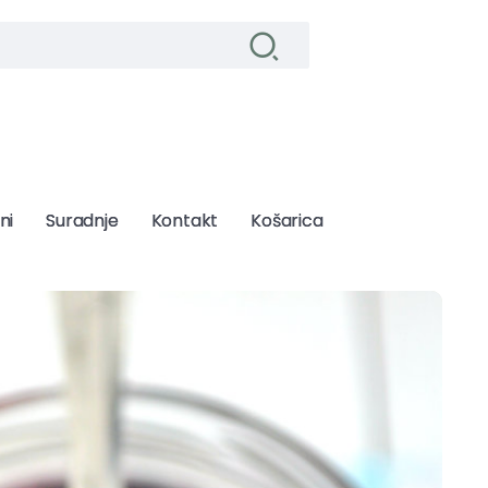
ni
ni
Suradnje
Suradnje
Kontakt
Kontakt
Košarica
Košarica