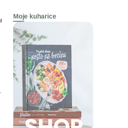
Moje kuharice
d
.
SHOP