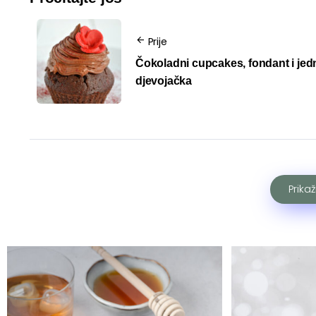
Prije
Čokoladni cupcakes, fondant i jed
djevojačka
Prika