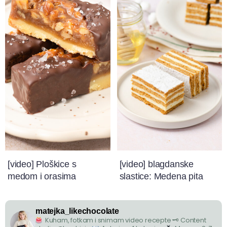
[video] Ploškice s
[video] blagdanske
medom i orasima
slastice: Medena pita
matejka_likechocolate
Kuham, fotkam i snimam video recepte
🗝 Content