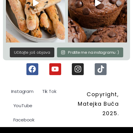
Učitajte još objava
Pratite me na instagramu :)
Instagram
Tik Tok
Copyright,
Matejka Buča
YouTube
2025.
Facebook