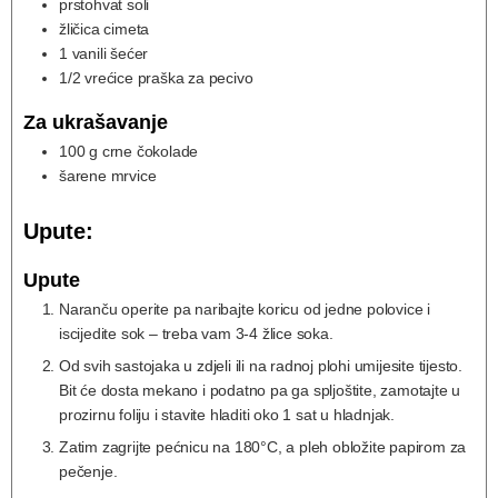
prstohvat soli
žličica cimeta
1
vanili šećer
1/2
vrećice praška za pecivo
Za ukrašavanje
100
g
crne čokolade
šarene mrvice
Upute:
Upute
Naranču operite pa naribajte koricu od jedne polovice i
iscijedite sok – treba vam 3-4 žlice soka.
Od svih sastojaka u zdjeli ili na radnoj plohi umijesite tijesto.
Bit će dosta mekano i podatno pa ga spljoštite, zamotajte u
prozirnu foliju i stavite hladiti oko 1 sat u hladnjak.
Zatim zagrijte pećnicu na 180°C, a pleh obložite papirom za
pečenje.