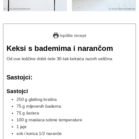
Ispišite recept
Keksi s bademima i narančom
Od ove količine dobit ćete 30-tak keksića raznih veličina
Sastojci:
Sastojci
250
g
glatkog brašna
75
g
mljevenih badema
75
g
šećera
100
g
maslaca sobne temperature
1
jaje
sok i korica 1/2 naranče