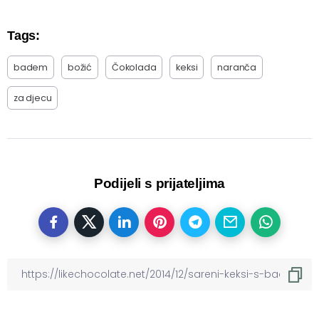
Tags:
badem
božić
Čokolada
keksi
naranča
za djecu
Podijeli s prijateljima