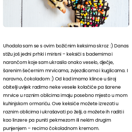
Uhodala sam se s ovim božićnim keksima skroz :) Danas
stižu još jedni prhki i mirisni – keksići s bademima i
narančom koje sam ukrasila onako veselo, dječje,
šarenim šećernim mrvicama, zvjezdicama i kuglicama. I
naravno, čokoladom :) Od kad imamo klince u široj
obitelji uvijek radimo neke vesele kolačiće pa šarene
mrvice u raznim oblicima imaju posebno mjesto u mom
kuhinjskom ormariću. Ove keksiće možete izrezati u
raznim oblicima i ukrašavati po želji, a možete ih raditi i
kao linzere pa puniti pekmezom ili nekim drugim
punjenjem – recimo čokoladnom kremom.