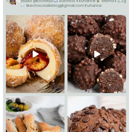
studio @koohinja
Autorica 4 kuharice
Mama x 2, Zg
likechocolateblog@gmail.com
Kuharice: