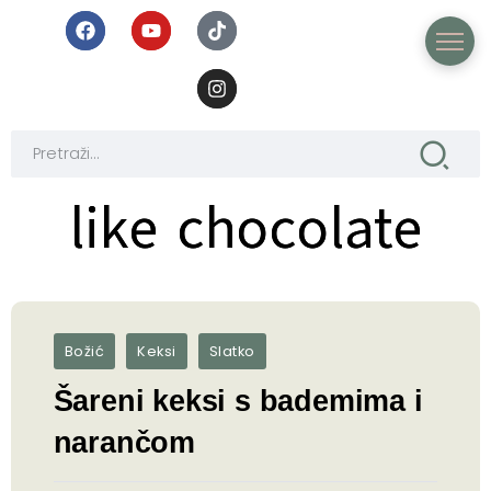
like chocolate
like chocolate
Božić
Keksi
Slatko
Šareni keksi s bademima i
narančom