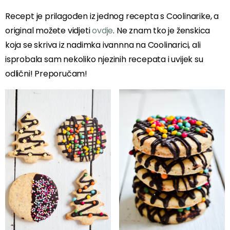
Recept je prilagođen iz jednog recepta s Coolinarike, a
original možete vidjeti
ovdje
. Ne znam tko je ženskica
koja se skriva iz nadimka ivannna na Coolinarici, ali
isprobala sam nekoliko njezinih recepata i uvijek su
odlični! Preporučam!