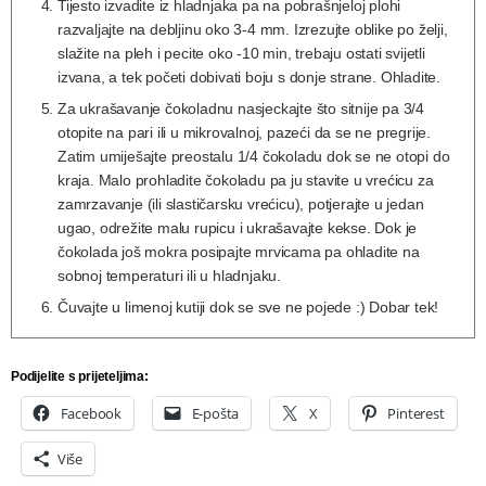
Tijesto izvadite iz hladnjaka pa na pobrašnjeloj plohi
razvaljajte na debljinu oko 3-4 mm. Izrezujte oblike po želji,
slažite na pleh i pecite oko -10 min, trebaju ostati svijetli
izvana, a tek početi dobivati boju s donje strane. Ohladite.
Za ukrašavanje čokoladnu nasjeckajte što sitnije pa 3/4
otopite na pari ili u mikrovalnoj, pazeći da se ne pregrije.
Zatim umiješajte preostalu 1/4 čokoladu dok se ne otopi do
kraja. Malo prohladite čokoladu pa ju stavite u vrećicu za
zamrzavanje (ili slastičarsku vrećicu), potjerajte u jedan
ugao, odrežite malu rupicu i ukrašavajte kekse. Dok je
čokolada još mokra posipajte mrvicama pa ohladite na
sobnoj temperaturi ili u hladnjaku.
Čuvajte u limenoj kutiji dok se sve ne pojede :) Dobar tek!
Podijelite s prijeteljima:
Facebook
E-pošta
X
Pinterest
Više