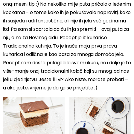
onaj mesni tip :) No nekoliko mi je puta pričala o ledenim
kockama – o tome kako ih je pokušavala napraviti, kako
ih susjeda radi fantastično, ali nije ih jela već godinama
itd. Pa sam si zacrtala da ću ih ja spremiti – ovaj puta za
nju, a ne za Nevinog didu. Recept je iz kuharice
Tradicionalna kuhinja. To je inače moja prva prava
kuharica i odlična je kao baza za mnoga domaća jela.
Recept sam dosta prilagodila svom ukusu, no i dalje je to
više-manje onaj tradicionalni kolač koji su mnogi od nas
jeli u djetinjstvu. Jeste li i vi? Ako niste, morate probati –
a ako jeste, vrijeme je da ga se prisjetite :)