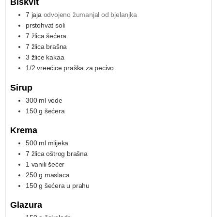
Biskvit
7
jaja
odvojeno žumanjal od bjelanjka
prstohvat soli
7
žlica šećera
7
žlica brašna
3
žlice kakaa
1/2
vreećice praška za pecivo
Sirup
300
ml
vode
150
g
šećera
Krema
500
ml
mlijeka
7
žlica oštrog brašna
1
vanili šećer
250
g
maslaca
150
g
šećera u prahu
Glazura