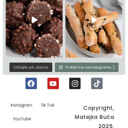
Učitajte još objava
Pratite me na instagramu :)
Instagram
Tik Tok
Copyright,
Matejka Buča
YouTube
2025.