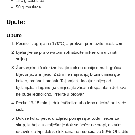
150
g
čokolade
50
g
maslaca
Upute:
Upute
Pećnicu zagrijte na 170°C, a protvan premažite maslacem.
Bjelanjke sa prstohvatom soli istucite mikserom u čvrsti
snijeg.
Žumanjske i šećer izmiksajte dok ne dobijete malo gušću
bljedunjavu smjesu. Zatim na najmanjoj brzini umiješajte
kakao, brašno i prašak. Toj smjesi dodajte snijeg od
bjelanjaka i lagano ga umiješajte žlicom ili špatulom dok sve
ne bude jednolično. Prelijte u protvan.
Pecite 13-15 min tj. dok čačkalica ubodena u kolač ne izađe
čista.
Dok se kolač peče, u zdjelici pomiješajte vodu i šećer za
sirup, kuhajte uz miješanje dok se šećer ne otopi, a zatim
ostavite da kipi dok se tekućina ne reducira za 50%. Ohladite