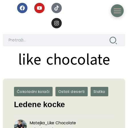
like chocolate
like chocolate
Čokoladni kolači
Ostali deserti
Slatko
Ledene kocke
Matejka_Like Chocolate