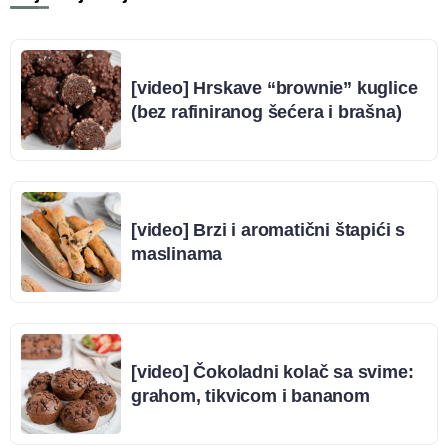
[video] Hrskave “brownie” kuglice
(bez rafiniranog šećera i brašna)
[video] Brzi i aromatični štapići s
maslinama
[video] Čokoladni kolač sa svime:
grahom, tikvicom i bananom