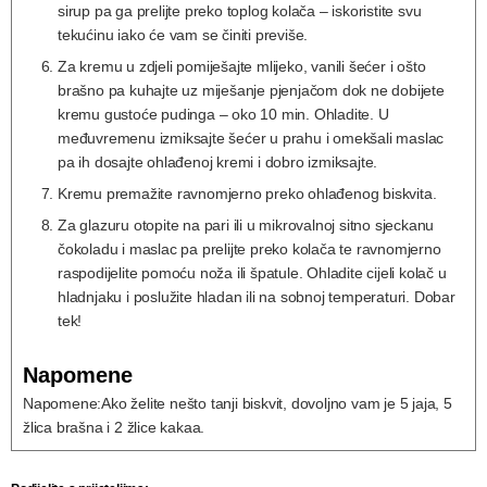
sirup pa ga prelijte preko toplog kolača – iskoristite svu
tekućinu iako će vam se činiti previše.
Za kremu u zdjeli pomiješajte mlijeko, vanili šećer i ošto
brašno pa kuhajte uz miješanje pjenjačom dok ne dobijete
kremu gustoće pudinga – oko 10 min. Ohladite. U
međuvremenu izmiksajte šećer u prahu i omekšali maslac
pa ih dosajte ohlađenoj kremi i dobro izmiksajte.
Kremu premažite ravnomjerno preko ohlađenog biskvita.
Za glazuru otopite na pari ili u mikrovalnoj sitno sjeckanu
čokoladu i maslac pa prelijte preko kolača te ravnomjerno
raspodijelite pomoću noža ili špatule. Ohladite cijeli kolač u
hladnjaku i poslužite hladan ili na sobnoj temperaturi. Dobar
tek!
Napomene
Napomene:
Ako želite nešto tanji biskvit, dovoljno vam je 5 jaja, 5
žlica brašna i 2 žlice kakaa.