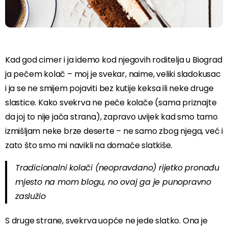
Kad god cimer i ja idemo kod njegovih roditelja u Biograd
ja pečem kolač – moj je svekar, naime, veliki sladokusac
i ja se ne smijem pojaviti bez kutije keksa ili neke druge
slastice. Kako svekrva ne peče kolače (sama priznajte
da joj to nije jača strana), zapravo uvijek kad smo tamo
izmišljam neke brze deserte – ne samo zbog njega, već i
zato što smo mi navikli na domaće slatkiše.
Tradicionalni kolači (neopravdano) rijetko pronađu
mjesto na mom blogu, no ovaj ga je punopravno
zaslužio
S druge strane, svekrva uopće ne jede slatko. Ona je