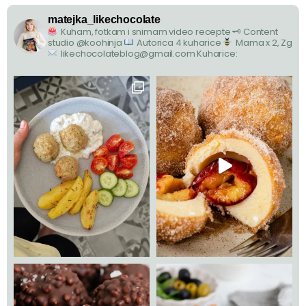
matejka_likechocolate
Kuham, fotkam i snimam video recepte
🗝 Content
studio @koohinja
Autorica 4 kuharice
Mama x 2, Zg
likechocolateblog@gmail.com
Kuharice: