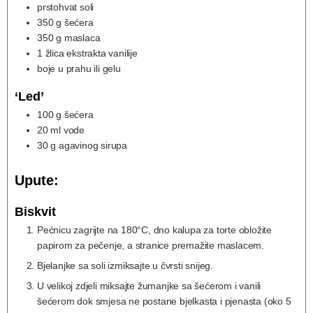
prstohvat soli
350
g
šećera
350
g
maslaca
1
žlica ekstrakta vanilije
boje u prahu ili gelu
‘Led’
100
g
šećera
20
ml
vode
30
g
agavinog sirupa
Upute:
Biskvit
Pećnicu zagrijte na 180°C, dno kalupa za torte obložite
papirom za pečenje, a stranice premažite maslacem.
Bjelanjke sa soli izmiksajte u čvrsti snijeg.
U velikoj zdjeli miksajte žumanjke sa šećerom i vanili
šećerom dok smjesa ne postane bjelkasta i pjenasta (oko 5