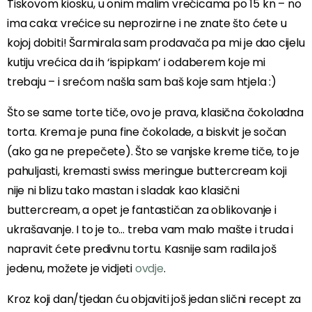
Tiskovom kiosku, u onim malim vrećicama po 15 kn – no
ima caka: vrećice su neprozirne i ne znate što ćete u
kojoj dobiti! Šarmirala sam prodavača pa mi je dao cijelu
kutiju vrećica da ih ‘ispipkam’ i odaberem koje mi
trebaju – i srećom našla sam baš koje sam htjela :)
Što se same torte tiče, ovo je prava, klasična čokoladna
torta. Krema je puna fine čokolade, a biskvit je sočan
(ako ga ne prepečete). Što se vanjske kreme tiče, to je
pahuljasti, kremasti swiss meringue buttercream koji
nije ni blizu tako mastan i sladak kao klasični
buttercream, a opet je fantastičan za oblikovanje i
ukrašavanje. I to je to… treba vam malo mašte i truda i
napravit ćete predivnu tortu. Kasnije sam radila još
jedenu, možete je vidjeti
ovdje
.
Kroz koji dan/tjedan ću objaviti još jedan slični recept za