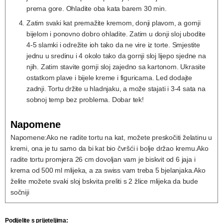
prema gore. Ohladite oba kata barem 30 min.
Zatim svaki kat premažite kremom, donji plavom, a gornji
bijelom i ponovno dobro ohladite. Zatim u donji sloj ubodite
4-5 slamki i odrežite ioh tako da ne vire iz torte. Smjestite
jednu u sredinu i 4 okolo tako da gornji sloj lijepo sjedne na
njih. Zatim stavite gornji sloj zajedno sa kartonom. Ukrasite
ostatkom plave i bijele kreme i figuricama. Led dodajte
zadnji. Tortu držite u hladnjaku, a može stajati i 3-4 sata na
sobnoj temp bez problema. Dobar tek!
Napomene
Napomene:
Ako ne radite tortu na kat, možete preskočiti želatinu u
kremi, ona je tu samo da bi kat bio čvršći i bolje držao kremu.
Ako
radite tortu promjera 26 cm dovoljan vam je biskvit od 6 jaja i
krema od 500 ml mlijeka, a za swiss vam treba 5 bjelanjaka.
Ako
želite možete svaki sloj bskvita preliti s 2 žlice mlijeka da bude
sočniji
Podijelite s prijeteljima: