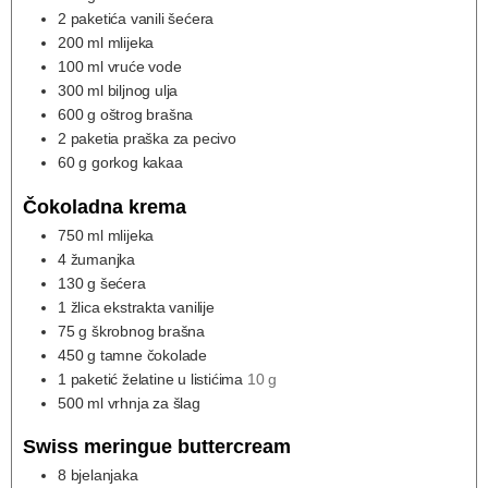
2
paketića vanili šećera
200
ml
mlijeka
100
ml
vruće vode
300
ml
biljnog ulja
600
g
oštrog brašna
2
paketia praška za pecivo
60
g
gorkog kakaa
Čokoladna krema
750
ml
mlijeka
4
žumanjka
130
g
šećera
1
žlica ekstrakta vanilije
75
g
škrobnog brašna
450
g
tamne čokolade
1
paketić želatine u listićima
10 g
500
ml
vrhnja za šlag
Swiss meringue buttercream
8
bjelanjaka