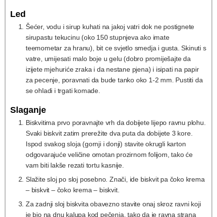
Led
Šećer, vodu i sirup kuhati na jakoj vatri dok ne postignete
sirupastu tekucinu (oko 150 stupnjeva ako imate
teemometar za hranu), bit ce svjetlo smedja i gusta. Skinuti s
vatre, umijesati malo boje u gelu (dobro promiješajte da
izijete mjehuriće zraka i da nestane pjena) i isipati na papir
za pecenje, poravnati da bude tanko oko 1-2 mm. Pustiti da
se ohladi i trgati komade.
Slaganje
Biskvitima prvo poravnajte vrh da dobijete lijepo ravnu plohu.
Svaki biskvit zatim prerežite dva puta da dobijete 3 kore.
Ispod svakog sloja (gornji i donji) stavite okrugli karton
odgovarajuće veličine omotan prozirnom folijom, tako će
vam biti lakše rezati tortu kasnije.
Slažite sloj po sloj posebno. Znači, ide biskvit pa čoko krema
– biskvit – čoko krema – biskvit.
Za zadnji sloj biskvita obavezno stavite onaj skroz ravni koji
je bio na dnu kalupa kod pečenja, tako da je ravna strana