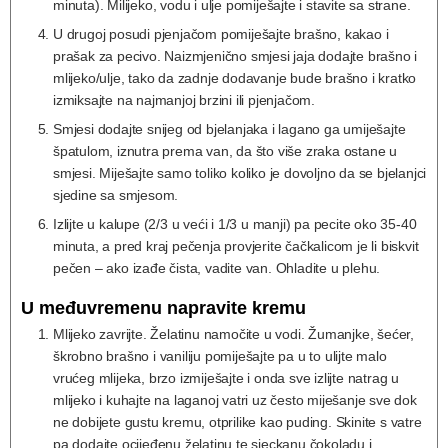
minuta). Milijeko, vodu i ulje pomiješajte i stavite sa strane.
U drugoj posudi pjenjačom pomiješajte brašno, kakao i
prašak za pecivo. Naizmjenično smjesi jaja dodajte brašno i
mlijeko/ulje, tako da zadnje dodavanje bude brašno i kratko
izmiksajte na najmanjoj brzini ili pjenjačom.
Smjesi dodajte snijeg od bjelanjaka i lagano ga umiješajte
špatulom, iznutra prema van, da što više zraka ostane u
smjesi. Miješajte samo toliko koliko je dovoljno da se bjelanjci
sjedine sa smjesom.
Izlijte u kalupe (2/3 u veći i 1/3 u manji) pa pecite oko 35-40
minuta, a pred kraj pečenja provjerite čačkalicom je li biskvit
pečen – ako izađe čista, vadite van. Ohladite u plehu.
U međuvremenu napravite kremu
Mlijeko zavrijte. Želatinu namočite u vodi. Žumanjke, šećer,
škrobno brašno i vaniliju pomiješajte pa u to ulijte malo
vrućeg mlijeka, brzo izmiješajte i onda sve izlijte natrag u
mlijeko i kuhajte na laganoj vatri uz često miješanje sve dok
ne dobijete gustu kremu, otprilike kao puding. Skinite s vatre
pa dodajte ocijeđenu želatinu te sjeckanu čokoladu i