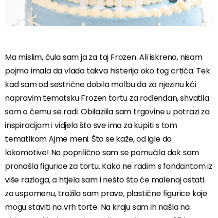
Ma mislim, čula sam ja za taj Frozen. Ali iskreno, nisam
pojma imala da vlada takva histerija oko tog crtića. Tek
kad sam od sestrične dobila molbu da za njezinu kći
napravim tematsku Frozen tortu za rođendan, shvatila
sam o čemu se radi. Obilaziila sam trgovine u potrazi za
inspiracijom i vidjela što sve ima za kupiti s tom
tematikom Ajme meni. Što se kaže, od igle do
lokomotive! No poprilično sam se pomučila dok sam
pronašla figurice za tortu. Kako ne radim s fondantom iz
više razloga, a htjela sam i nešto što će malenoj ostati
za uspomenu, tražila sam prave, plastične figurice koje
mogu staviti na vrh torte. Na kraju sam ih našla na