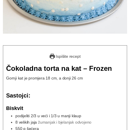
Ispišite recept
Čokoladna torta na kat – Frozen
Gornji kat je promjera 18 cm, a donji 26 cm
Sastojci:
Biskvit
podijeliti 2/3 u veći i 1/3 u manji klaup
8
velikih jaja
žumanjak i bjelanjak odvojeno
550
g
šećera