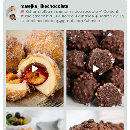
matejka_likechocolate
Kuham, fotkam i snimam video recepte
🗝 Content
studio @koohinja
Autorica 4 kuharice
Mama x 2, Zg
likechocolateblog@gmail.com
Kuharice: