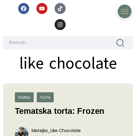
like chocolate
like chocolate
Slatko
Torte
Tematska torta: Frozen
Matejka_Like Chocolate