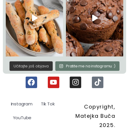
Učitajte još objava
Pratite me na instagramu :)
Instagram
Tik Tok
Copyright,
Matejka Buča
YouTube
2025.