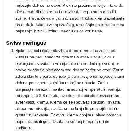
miješajte dok se ne otopi. Prekrijte prozirnom folijom tako da
direktno dodiruje kremu i ostavite da se potpuno ohladi i
stisne. Trebat će vam par sati za to. Hladnu kremu izmiksajte
pa dodajte tučeno vrhnje za šlag, umiješajte ga mikserom na
najmanjoj brzini. Držite u hladnjaku do korištenja.
Swiss meringue
Bjelanjke, sol i šećer stavite u duboku metalnu zdjelu pa
kuhajte na pari (znači: zavrijte malo vode u zdjeli, ovu s
bjelanjcima stavite na vrh nje tako da ne dodiruje vodu) uz
stalno miješanje pjenjačom sve dok se šećer ne otopi. Zatim
zdjelu skinite s pare, obrišite je pa miksajte na najvećoj brzini
dok ne postignete sjajni šaum koji se ohladio. Zatim
umiješajte narezani maslac na sobnoj temperaturi i vaniliju,
miksajte oko 6-8 minuta, sve dok ne dobijete konzistentnu,
svilenkastu kremu. Krema će se i odvajati i grudati i svašta,
ali uporno miksajte, sve će se na kraju lijepo spojiti i bit će
gusta i svilenkasta. Polovicu kreme obojite u plavo pomoću
boja u prahu ili gelu. Držite na sobnoj temperaturi do
korištenja.