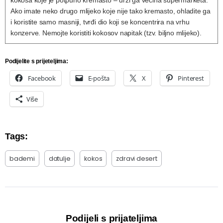
kokosa koje je potpuno kremasto – drži ga većina supermarketa.
Ako imate neko drugo mlijeko koje nije tako kremasto, ohladite ga
i koristite samo masniji, tvrđi dio koji se koncentrira na vrhu
konzerve. Nemojte koristiti kokosov napitak (tzv. biljno mlijeko).
Podijelite s prijeteljima:
Facebook
E-pošta
X
Pinterest
Više
Tags:
bademi
datulje
kokos
zdravi desert
Podijeli s prijateljima