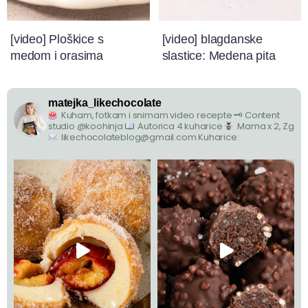
[video] Ploškice s
[video] blagdanske
medom i orasima
slastice: Medena pita
matejka_likechocolate
Kuham, fotkam i snimam video recepte
🗝 Content
studio @koohinja
Autorica 4 kuharice
Mama x 2, Zg
likechocolateblog@gmail.com
Kuharice: