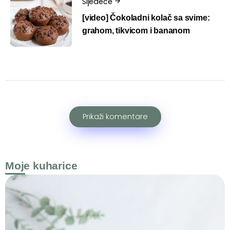
Sljedeće
[video] Čokoladni kolač sa svime:
grahom, tikvicom i bananom
Prikaži komentare
Moje kuharice