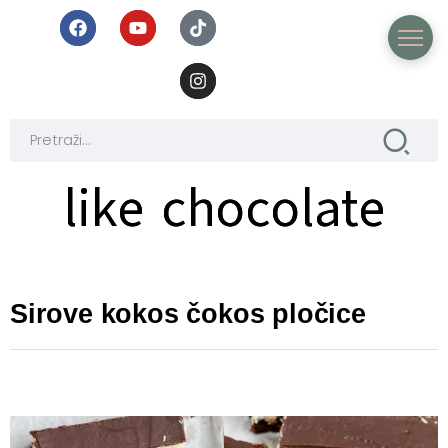
like chocolate
like chocolate
Sirove kokos čokos pločice