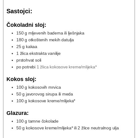
Sastojci:
Čokoladni sloj:
150
g
mljevenih badema ili lješnjaka
180
g
otkoštenih mekih datulja
25
g
kakaa
1
žlica ekstrakta vanilije
prstohvat soli
po potrebi
1 žlica kokosove kreme/mlijeka*
Kokos sloj:
100
g
kokosovih mrvica
50
g
javorovog sirupa ili meda
100
g
kokosove kreme/mlijeka*
Glazura:
100
g
tamne čokolade
50
g
kokosove kreme/mlijeka* ili 2 žlice neutralnog ulja