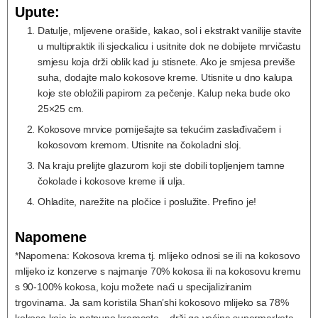
Upute:
Datulje, mljevene orašide, kakao, sol i ekstrakt vanilije stavite
u multipraktik ili sjeckalicu i usitnite dok ne dobijete mrvičastu
smjesu koja drži oblik kad ju stisnete. Ako je smjesa previše
suha, dodajte malo kokosove kreme. Utisnite u dno kalupa
koje ste obložili papirom za pečenje. Kalup neka bude oko
25×25 cm.
Kokosove mrvice pomiješajte sa tekućim zaslađivačem i
kokosovom kremom. Utisnite na čokoladni sloj.
Na kraju prelijte glazurom koji ste dobili topljenjem tamne
čokolade i kokosove kreme ili ulja.
Ohladite, narežite na pločice i poslužite. Prefino je!
Napomene
*Napomena:
Kokosova krema tj. mlijeko odnosi se ili na kokosovo
mlijeko iz konzerve s najmanje 70% kokosa ili na kokosovu kremu
s 90-100% kokosa, koju možete naći u specijaliziranim
trgovinama. Ja sam koristila Shan’shi kokosovo mlijeko sa 78%