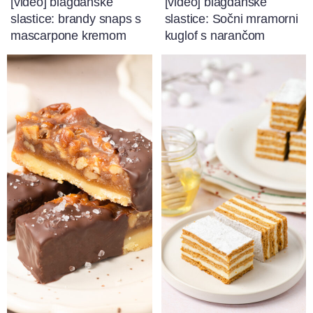
[video] blagdanske
[video] blagdanske
slastice: brandy snaps s
slastice: Sočni mramorni
mascarpone kremom
kuglof s narančom