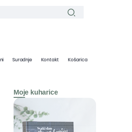
ni
ni
Suradnje
Suradnje
Kontakt
Kontakt
Košarica
Košarica
Moje kuharice