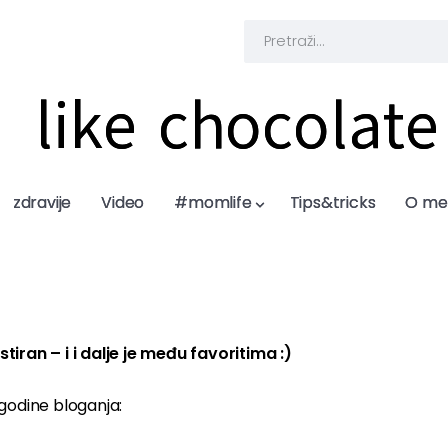
like chocolate
like chocolate
zdravije
zdravije
Video
Video
#momlife
#momlife
Tips&tricks
Tips&tricks
O me
O me
tiran – i i dalje je među favoritima :)
e godine bloganja: