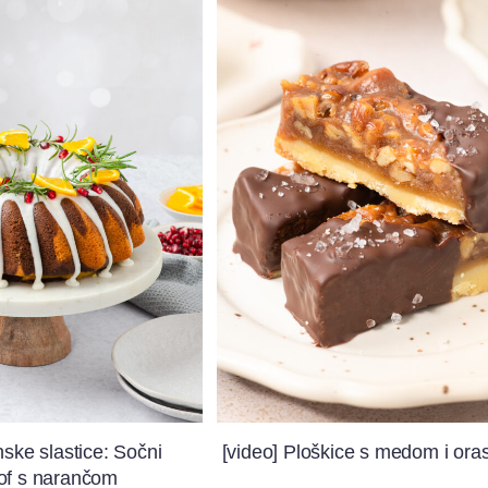
nske slastice: Sočni
[video] Ploškice s medom i ora
of s narančom