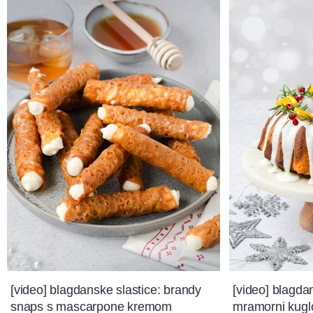
[video] blagdanske slastice: brandy
[video] blagda
snaps s mascarpone kremom
mramorni kugl