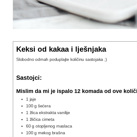
Keksi od kakaa i lješnjaka
Slobodno odmah poduplajte količinu sastojaka ;)
Sastojci:
Mislim da mi je ispalo 12 komada od ove količ
1
jaje
100
g
šećera
1
žlica ekstrakta vanilije
1
žličica cimeta
60
g
otopljenog maslaca
100
g
mekog brašna