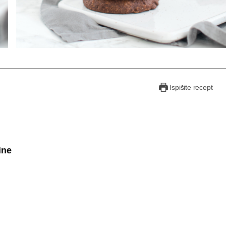
Ispišite recept
ine