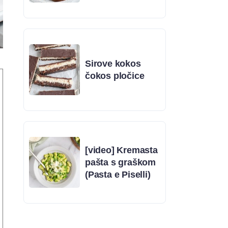
Sirove kokos
čokos pločice
[video] Kremasta
pašta s graškom
(Pasta e Piselli)