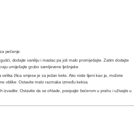
 za pečenje.
gušći, dodajte vaniliju i maslac pa još malo promiješajte. Zatim dodajte
kraju umiješajte grubo samljevene lješnjake.
a velika žlica smjese je za jedan keks. Ako niste lijeni kao ja, možete
vilne oblike. Ostavite malo razmaka između keksa.
ih izvadite. Ostavite da se ohlade, posipajte šećerom u prahu i uživajte u