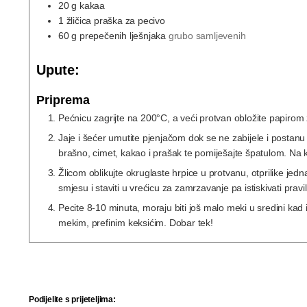
20
g
kakaa
1
žličica praška za pecivo
60
g
prepečenih lješnjaka
grubo samljevenih
Upute:
Priprema
Pećnicu zagrijte na 200°C, a veći protvan obložite papirom
Jaje i šećer umutite pjenjačom dok se ne zabijele i postanu 
brašno, cimet, kakao i prašak te pomiješajte špatulom. Na 
Žlicom oblikujte okruglaste hrpice u protvanu, otprilike jedn
smjesu i staviti u vrećicu za zamrzavanje pa istiskivati pra
Pecite 8-10 minuta, moraju biti još malo meki u sredini kad 
mekim, prefinim keksićim. Dobar tek!
Podijelite s prijeteljima: