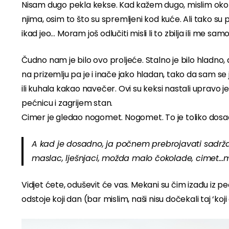
Nisam dugo pekla kekse. Kad kažem dugo, mislim oko d
njima, osim to što su spremljeni kod kuće. Ali tako su pr
ikad jeo… Moram još odlučiti misli li to zbilja ili me
Čudno nam je bilo ovo proljeće. Stalno je bilo hladno, d
na prizemlju pa je i inače jako hladan, tako da sam se
ili kuhala kakao navečer. Ovi su keksi nastali upravo 
pećnicu i zagrijem stan.
Cimer je gledao nogomet. Nogomet. To je toliko dos
A kad je dosadno, ja počnem prebrojavati sadržaj
maslac, lješnjaci, možda malo čokolade, cimet…mm
Vidjet ćete, oduševit će vas. Mekani su čim izađu iz p
odstoje koji dan (bar mislim, naši nisu dočekali taj ‘koji 