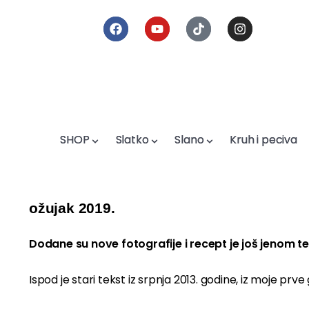
SHOP
SHOP
Slatko
Slatko
Slano
Slano
Kruh i peciva
Kruh i peciva
ožujak 2019.
Dodane su nove fotografije i recept je još jenom tes
Ispod je stari tekst iz srpnja 2013. godine, iz moje prv