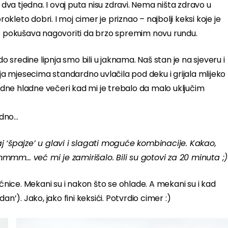
va tjedna. I ovaj puta nisu zdravi. Nema ništa zdravo u
okleto dobri. I moj cimer je priznao – najbolji keksi koje je
 samo pokušava nagovoriti da brzo spremim novu rundu.
o sredine lipnja smo bili u jaknama. Naš stan je na sjeveru i
 ja mjesecima standardno uvlačila pod deku i grijala mlijeko
jedne hladne večeri kad mi je trebalo da malo uključim
adno…
 ‘špajze’ u glavi i slagati moguće kombinacije. Kakao,
mm… već mi je zamirišalo. Bili su gotovi za 20 minuta ;)
ećnice. Mekani su i nakon što se ohlade. A mekani su i kad
dan’). Jako, jako fini keksići. Potvrdio cimer :)