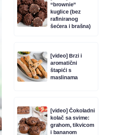
“brownie”
kuglice (bez
rafiniranog
šećera i brašna)
[video] Brzi i
aromatični
štapići s
maslinama
[video] Čokoladni
kolač sa svime:
grahom, tikvicom
i bananom