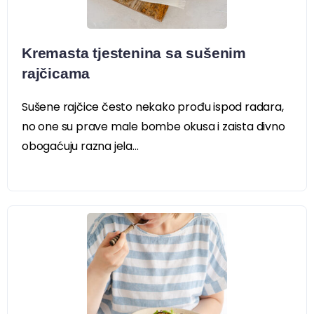
Kremasta tjestenina sa sušenim
rajčicama
Sušene rajčice često nekako prođu ispod radara,
no one su prave male bombe okusa i zaista divno
obogaćuju razna jela...