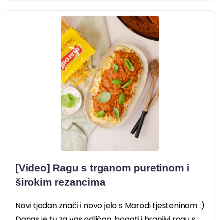
[Video] Ragu s trganom puretinom i
širokim rezancima
Novi tjedan znači i novo jelo s Marodi tjesteninom :)
Danas je tu za vas odličan, bogati i hranjivi ragu s