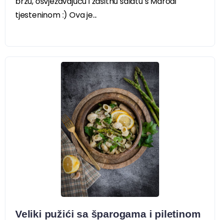
brzu, osvježavajuću i zasitnu salatu s Marodi
tjesteninom :) Ova je...
Veliki pužići sa šparogama i piletinom