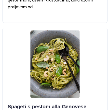
tjesteninom, kiselim krastavcima, kukuruzom i
preljevom od...
Špageti s pestom alla Genovese