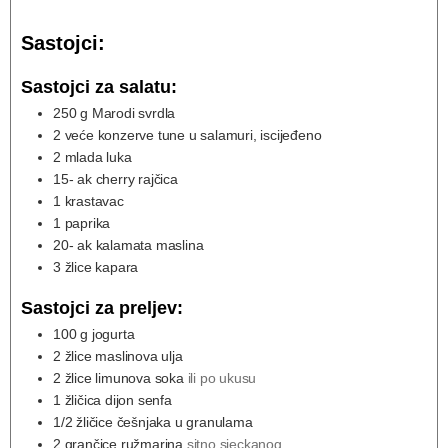
Sastojci:
Sastojci za salatu:
250
g
Marodi svrdla
2
veće konzerve
tune u salamuri, iscijeđeno
2
mlada luka
15-
ak cherry rajčica
1
krastavac
1
paprika
20-
ak kalamata maslina
3
žlice kapara
Sastojci za preljev:
100
g
jogurta
2
žlice maslinova ulja
2
žlice limunova soka
ili po ukusu
1
žličica dijon senfa
1/2
žličice češnjaka u granulama
2
grančice ružmarina
sitno sjeckanog