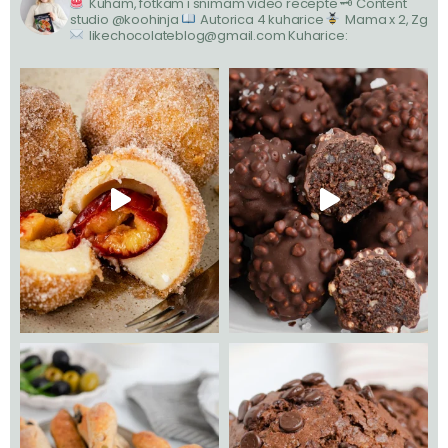
Kuham, fotkam i snimam video recepte
🗝 Content
studio @koohinja
Autorica 4 kuharice
Mama x 2, Zg
likechocolateblog@gmail.com
Kuharice: