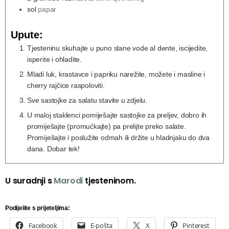
sol
papar
Upute:
Tjesteninu skuhajte u puno slane vode al dente, iscijedite,
isperite i ohladite.
Mladi luk, krastavce i papriku narežite, možete i masline i
cherry rajčice raspoloviti.
Sve sastojke za salatu stavite u zdjelu.
U maloj staklenci pomiješajte sastojke za preljev, dobro ih
promiješajte (promućkajte) pa prelijte preko salate.
Promiješajte i poslužite odmah ili držite u hladnjaku do dva
dana. Dobar tek!
U suradnji s
Marodi
tjesteninom.
Podijelite s prijeteljima:
Facebook
E-pošta
X
Pinterest