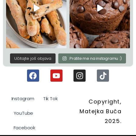
Učitajte još objava
Pratite me na instagramu :)
Instagram
Tik Tok
Copyright,
Matejka Buča
YouTube
2025.
Facebook