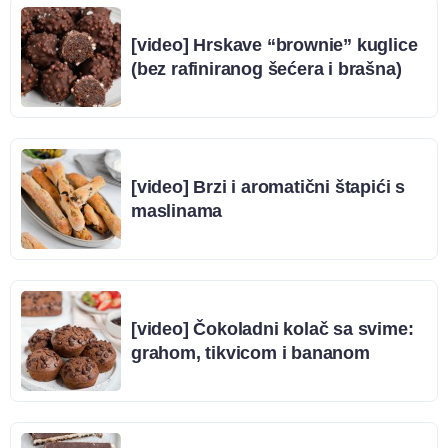
[video] Hrskave “brownie” kuglice
(bez rafiniranog šećera i brašna)
[video] Brzi i aromatični štapići s
maslinama
[video] Čokoladni kolač sa svime:
grahom, tikvicom i bananom