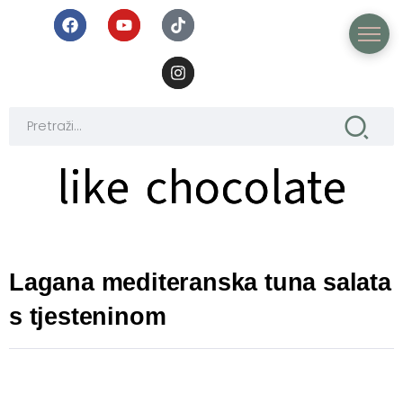
like chocolate
like chocolate
Lagana mediteranska tuna salata
s tjesteninom