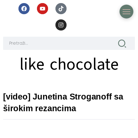
like chocolate
like chocolate
[video] Junetina Stroganoff sa
širokim rezancima