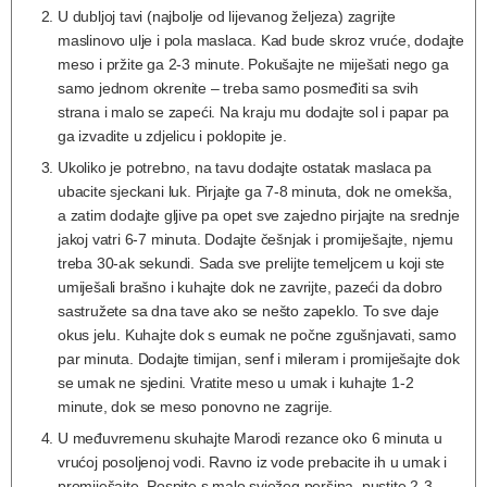
U dubljoj tavi (najbolje od lijevanog željeza) zagrijte
maslinovo ulje i pola maslaca. Kad bude skroz vruće, dodajte
meso i pržite ga 2-3 minute. Pokušajte ne miješati nego ga
samo jednom okrenite – treba samo posmeđiti sa svih
strana i malo se zapeći. Na kraju mu dodajte sol i papar pa
ga izvadite u zdjelicu i poklopite je.
Ukoliko je potrebno, na tavu dodajte ostatak maslaca pa
ubacite sjeckani luk. Pirjajte ga 7-8 minuta, dok ne omekša,
a zatim dodajte gljive pa opet sve zajedno pirjajte na srednje
jakoj vatri 6-7 minuta. Dodajte češnjak i promiješajte, njemu
treba 30-ak sekundi. Sada sve prelijte temeljcem u koji ste
umiješali brašno i kuhajte dok ne zavrijte, pazeći da dobro
sastružete sa dna tave ako se nešto zapeklo. To sve daje
okus jelu. Kuhajte dok s eumak ne počne zgušnjavati, samo
par minuta. Dodajte timijan, senf i mileram i promiješajte dok
se umak ne sjedini. Vratite meso u umak i kuhajte 1-2
minute, dok se meso ponovno ne zagrije.
U međuvremenu skuhajte Marodi rezance oko 6 minuta u
vrućoj posoljenoj vodi. Ravno iz vode prebacite ih u umak i
promiješajte. Pospite s malo svježeg peršina, pustite 2-3