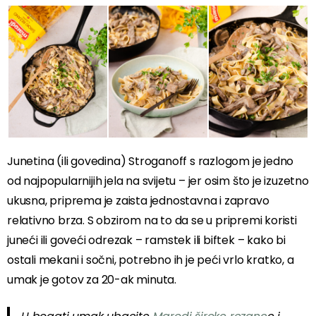
Junetina (ili govedina) Stroganoff s razlogom je jedno
od najpopularnijih jela na svijetu – jer osim što je izuzetno
ukusna, priprema je zaista jednostavna i zapravo
relativno brza. S obzirom na to da se u pripremi koristi
juneći ili goveći odrezak – ramstek ili biftek – kako bi
ostali mekani i sočni, potrebno ih je peći vrlo kratko, a
umak je gotov za 20-ak minuta.