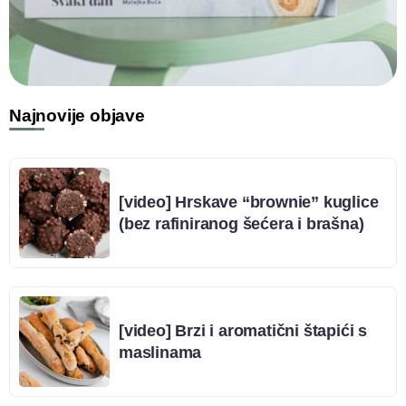
Najnovije objave
[video] Hrskave “brownie” kuglice
(bez rafiniranog šećera i brašna)
[video] Brzi i aromatični štapići s
maslinama