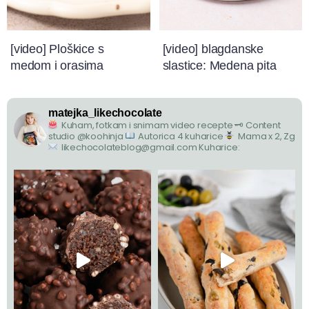
[video] Ploškice s
[video] blagdanske
medom i orasima
slastice: Medena pita
matejka_likechocolate
Kuham, fotkam i snimam video recepte
🗝 Content
studio @koohinja
Autorica 4 kuharice
Mama x 2, Zg
likechocolateblog@gmail.com
Kuharice: