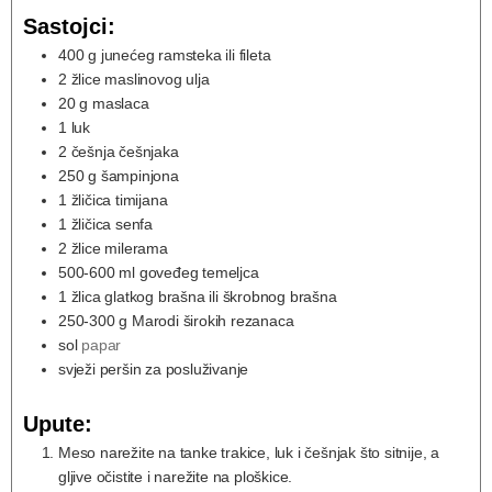
Sastojci:
400
g
junećeg ramsteka ili fileta
2
žlice maslinovog ulja
20
g
maslaca
1
luk
2
češnja češnjaka
250
g
šampinjona
1
žličica timijana
1
žličica senfa
2
žlice milerama
500-600
ml
goveđeg temeljca
1
žlica glatkog brašna ili škrobnog brašna
250-300
g
Marodi širokih rezanaca
sol
papar
svježi peršin za posluživanje
Upute:
Meso narežite na tanke trakice, luk i češnjak što sitnije, a
gljive očistite i narežite na ploškice.