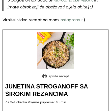
U bogati umak ubacite
Marodi široke rezanc
e i
imate obrok koji će obožavati cijela obitelj :)
Virnite i video recept na mom
instagramu
:)
Ispišite recept
JUNETINA STROGANOFF SA
ŠIROKIM REZANCIMA
Za 3-4 obroka Vrijeme pripreme: 40 min