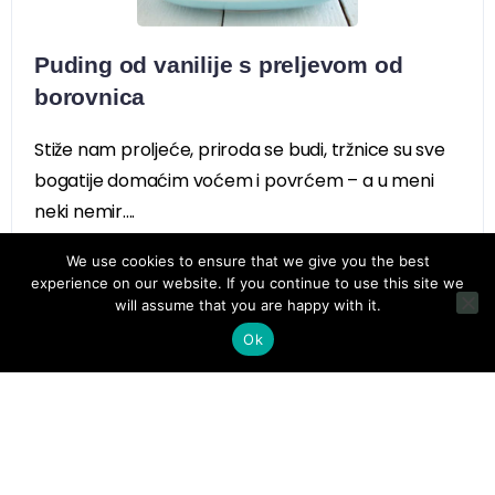
Puding od vanilije s preljevom od
borovnica
Stiže nam proljeće, priroda se budi, tržnice su sve
bogatije domaćim voćem i povrćem – a u meni
neki nemir....
We use cookies to ensure that we give you the best
experience on our website. If you continue to use this site we
will assume that you are happy with it.
Ok
matejka_likechocolate
Kuham, fotkam i snimam video recepte
🗝 Content
studio @koohinja
Autorica 4 kuharice
Mama x 2, Zg
likechocolateblog@gmail.com
Kuharice: