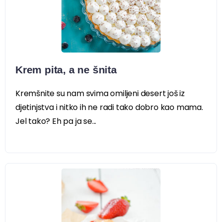
Krem pita, a ne šnita
Kremšnite su nam svima omiljeni desert još iz
djetinjstva i nitko ih ne radi tako dobro kao mama.
Jel tako? Eh pa ja se...