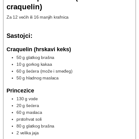
craquelin)
Za 12 većih ili 16 manjih krafnica
Sastojci:
Craquelin (hrskavi keks)
50
g
glatkog brašna
10
g
gorkog kakaa
60
g
šećera (može i smeđeg)
50
g
hladnog maslaca
Princezice
130
g
vode
20
g
šećera
60
g
maslaca
prstohvat
soli
80
g
glatkog brašna
2
velika jaja