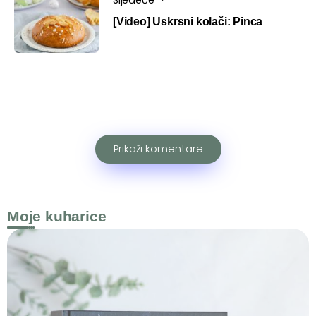
[Video] Uskrsni kolači: Pinca
Prikaži komentare
Moje kuharice