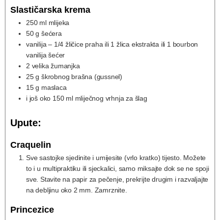
Slastičarska krema
250
ml
mlijeka
50
g
šećera
vanilija – 1/4 žličice praha ili 1 žlica ekstrakta ili 1 bourbon
vanilija šećer
2
velika žumanjka
25
g
škrobnog brašna (gussnel)
15
g
maslaca
i još oko 150 ml mliječnog vrhnja za šlag
Upute:
Craquelin
Sve sastojke sjedinite i umijesite (vrlo kratko) tijesto. Možete
to i u multipraktiku ili sjeckalici, samo miksajte dok se ne spoji
sve. Stavite na papir za pečenje, prekrijte drugim i razvaljajte
na debljinu oko 2 mm. Zamrznite.
Princezice