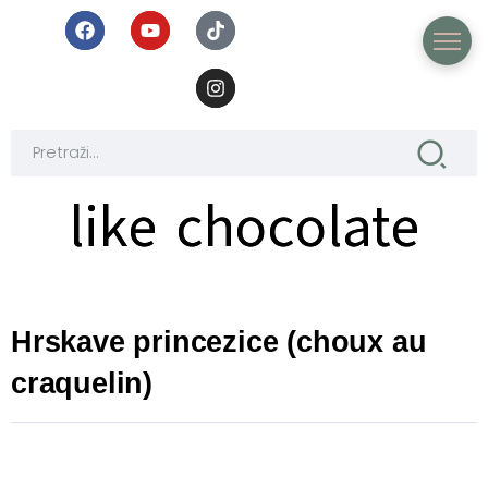
like chocolate
like chocolate
Hrskave princezice (choux au
craquelin)