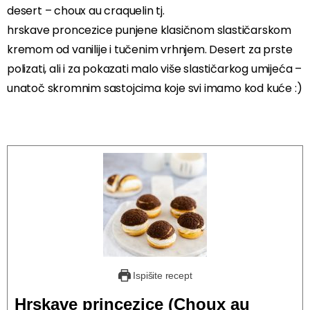
desert – choux au craquelin tj.
hrskave proncezice punjene klasičnom slastičarskom
kremom od vanilije i tučenim vrhnjem. Desert za prste
polizati, ali i za pokazati malo više slastičarkog umijeća –
unatoč skromnim sastojcima koje svi imamo kod kuće :)
Ispišite recept
Hrskave princezice (Choux au