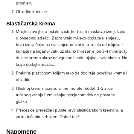
promjeru.
Ohladite krafnice.
Slastičarska krema
Mliejko zavrijte, a ostale sastojke (osim maslaca) izmiješajte
u posebnoj zdjelici. Zatim vrelo mlijeko dodajte u smjesu,
brzo izmiješajte pa sve zajedno vratite u zdjelu od mlijeka i
kuhajte na laganoj vatri uz stalno miješanje još 3-4 minute, tj.
dok se krema skroz ne zgusne i bude sjajna i svilenkasta. Na
kraju dodajte maslac.
Prekrijte plastičnom folijom tako da dodiruje površinu kreme i
ohladite.
Hladnoj kremi možete, a i ne morate, dodati 1-2 žlice
tučenog vrhnja i izmiješajte pjenjačom dok ne postane
glatka.
Princezice prerežite i punite prvo slastičarskom kremom, a
zatim tučenim vrhnjem. Dobar tek!
Napomene