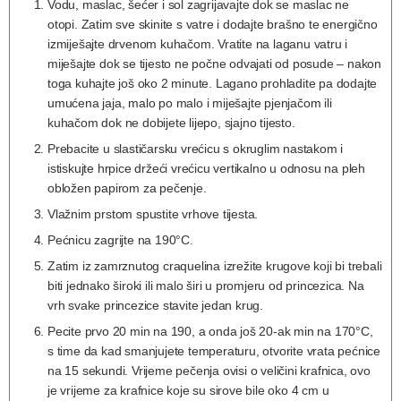
Vodu, maslac, šećer i sol zagrijavajte dok se maslac ne
otopi. Zatim sve skinite s vatre i dodajte brašno te energično
izmiješajte drvenom kuhačom. Vratite na laganu vatru i
miješajte dok se tijesto ne počne odvajati od posude – nakon
toga kuhajte još oko 2 minute. Lagano prohladite pa dodajte
umućena jaja, malo po malo i miješajte pjenjačom ili
kuhačom dok ne dobijete lijepo, sjajno tijesto.
Prebacite u slastičarsku vrećicu s okruglim nastakom i
istiskujte hrpice držeći vrećicu vertikalno u odnosu na pleh
obložen papirom za pečenje.
Vlažnim prstom spustite vrhove tijesta.
Pećnicu zagrijte na 190°C.
Zatim iz zamrznutog craquelina izrežite krugove koji bi trebali
biti jednako široki ili malo širi u promjeru od princezica. Na
vrh svake princezice stavite jedan krug.
Pecite prvo 20 min na 190, a onda još 20-ak min na 170°C,
s time da kad smanjujete temperaturu, otvorite vrata pećnice
na 15 sekundi. Vrijeme pečenja ovisi o veličini krafnica, ovo
je vrijeme za krafnice koje su sirove bile oko 4 cm u