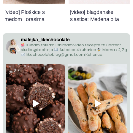
[video] Ploškice s
[video] blagdanske
medom i orasima
slastice: Medena pita
matejka_likechocolate
Kuham, fotkam i snimam video recepte
🗝 Content
studio @koohinja
Autorica 4 kuharice
Mama x 2, Zg
likechocolateblog@gmail.com
Kuharice: