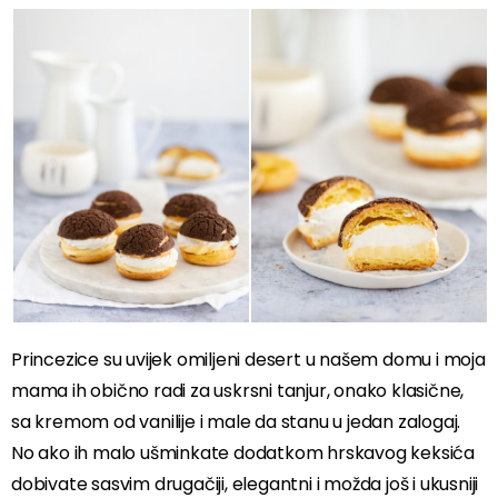
Princezice su uvijek omiljeni desert u našem domu i moja
mama ih obično radi za uskrsni tanjur, onako klasične,
sa kremom od vanilije i male da stanu u jedan zalogaj.
No ako ih malo ušminkate dodatkom hrskavog keksića
dobivate sasvim drugačiji, elegantni i možda još i ukusniji