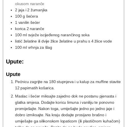
okusom naranče
2
jaja i 2 žumanjka
100
g
šećera
1
vanilin šećer
korica 2 naranče
100
ml
svježe iscijeđenog narančinog soka
listić želatine ili dvije žlice želatine u prahu s 4 žlice vode
100
ml
vrhnja za šlag
Upute:
Upute
Pećnicu zagrijte na 180 stupnjeva i u kalup za muffine stavite
12 papirnatih košarica.
Maslac i šećer miksajte zajedno dok ne postanu pjenasta i
glatka smjesa. Dodajte koricu limuna i vaniliju te ponovno
promiješajte. Nakon toga, umiješajte jedno po jedno jaje i
dobro izmiksajte. Na kraju dodajte prosijano brašno i
umiješajte ga silikonskom lopaticom (ili plastičnom kuhačom)