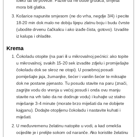
toliko da se poveže. Pazite da ne bude grudica, smjesa
mora biti glatka.
Košarice napunite smjesom (ne do vrha, negdje 3/4) i pecite
18-20 min dok malo ne dobiju lijepu zlatnu boju i budu čvrste
(ubodite drvenu čačkalicu i ako izađe čista, gotovo). Izvadite
iz kalupa i ohladite.
Krema
Čokoladu otopite (na pari ili u mikrovalnoj pećnici: ako topite
u mikrovalnoj, svakih 15-20 sek izvadite zdjelu i promiješajte
čokoladu dok se skroz ne otopi). U posebnoj posudi
pomiješajte jaja, žumanjke, šećer i vanilin šećer te miksajte
dok ne postane pjenasto. Tu posudu stavite na paru (znači,
zagrijte vodu do vrenja u većoj posudi i onda ovu manju
stavite na vrh tako da ne dodiruje vodu) i kuhajte uz stalno
miješanje 3-4 minute (morate brzo miješati da ne dobijete
kajganu). Dodajte otopljenu čokoladu i nastavite kuhati i
miješati.
U međuvremenu želatinu natopite u vodi, a kad omekša
ocijedite je i prelijte sokom od naranče. Ako koristite želatinu