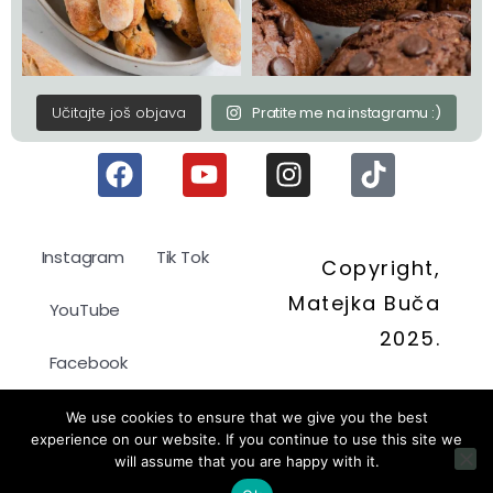
Učitajte još objava
Pratite me na instagramu :)
Instagram
Tik Tok
Copyright,
Matejka Buča
YouTube
2025.
Facebook
Politika kolačića
We use cookies to ensure that we give you the best
experience on our website. If you continue to use this site we
will assume that you are happy with it.
Pravila privatnosti