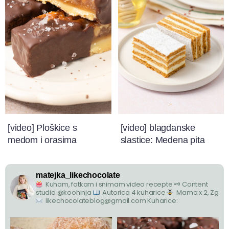
[video] Ploškice s
[video] blagdanske
medom i orasima
slastice: Medena pita
matejka_likechocolate
Kuham, fotkam i snimam video recepte
🗝 Content
studio @koohinja
Autorica 4 kuharice
Mama x 2, Zg
likechocolateblog@gmail.com
Kuharice: