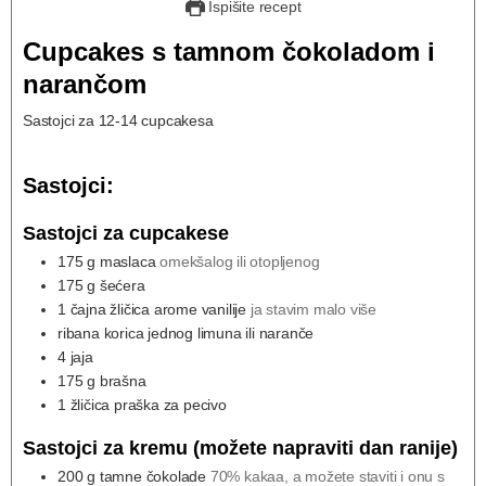
Ispišite recept
Cupcakes s tamnom čokoladom i
narančom
Sastojci za 12-14 cupcakesa
Sastojci:
Sastojci za cupcakese
175
g
maslaca
omekšalog ili otopljenog
175
g
šećera
1
čajna žličica arome vanilije
ja stavim malo više
ribana korica jednog limuna ili naranče
4
jaja
175
g
brašna
1
žličica praška za pecivo
Sastojci za kremu (možete napraviti dan ranije)
200
g
tamne čokolade
70% kakaa, a možete staviti i onu s