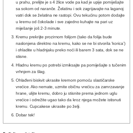
u prahu, prelijte je s 4 žlice vode pa kad je upije pomiješajte
sa sokom od naranče. Želatinu i sok zagrijavajte na laganoj
vatri dok se želatina ne rastopi. Ovu tekućinu potom dodajte
u kremu od čokolade i sve zajedno kuhajte na pari uz
miješanje još 2-3 minute.
Kremu prekrijte prozirnom folijom (tako da folija bude
naslonjena direktno na kremu, kako se ne bi stvorila ‘korica’)
i ohladite u hladnjaku preko noći ili barem 3 sata, dok se ne
stisne.
Hladnu kremu po potrebi izmiksajte pa pomiješajte s tučenim
vrhnjem za šlag.
Ohlađeni biskvit ukrasite kremom pomoću slastičarske
vrećice. Ako nemate, uzmite običnu vrećicu za zamrzavanje
hrane, ulijte kremu, dobro ju stisnite prema jednom uglu
vrećice i odrežite ugao tako da kroz njega možete istisnuti
kremu. Cupcakese ukrasite po želji.
Dobar tek!