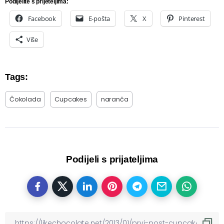
Podijelite s prijeteljima:
Facebook
E-pošta
X
Pinterest
Više
Tags:
Čokolada
Cupcakes
naranča
Podijeli s prijateljima