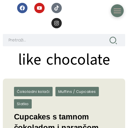
like chocolate
like chocolate
Čokoladni kolači
Muffins / Cupcakes
Slatko
Cupcakes s tamnom
čokoladom i narančom