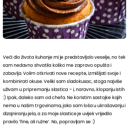
Veći dio života kuhanje mi je predstavljalo veselje, no tek
sam nedavno shvatila koliko me zapravo opušta i
zabavlja. Volim otkrivati nove recepte, izmišljati svoje i
kombinirati okuse. Veliki sam sladokusac, stoga najviše
uživam u pripremanju slastica – i, naravno, klopanju istih
:) Ipak, daleko sam od chefa. Ne koristim sastojke kojih
nema u našim trgovinama, jako sam loša u ukrašavanju i
dizajniranju jela, a za moje slastice je uvijek vrijedilo
pravilo ‘fine, ali ružne’. No, popravljam se :)