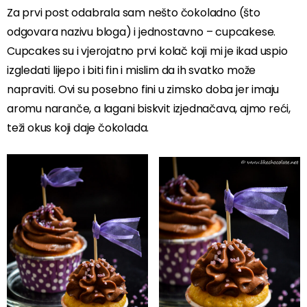
Za prvi post odabrala sam nešto čokoladno (što
odgovara nazivu bloga) i jednostavno – cupcakese.
Cupcakes su i vjerojatno prvi kolač koji mi je ikad uspio
izgledati lijepo i biti fin i mislim da ih svatko može
napraviti. Ovi su posebno fini u zimsko doba jer imaju
aromu naranče, a lagani biskvit izjednačava, ajmo reći,
teži okus koji daje čokolada.