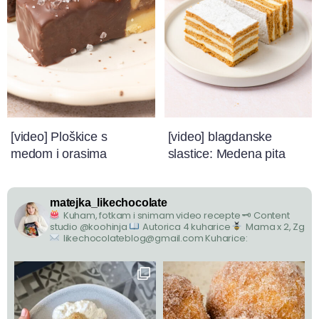
[video] Ploškice s
[video] blagdanske
medom i orasima
slastice: Medena pita
matejka_likechocolate
Kuham, fotkam i snimam video recepte
🗝 Content
studio @koohinja
Autorica 4 kuharice
Mama x 2, Zg
likechocolateblog@gmail.com
Kuharice: