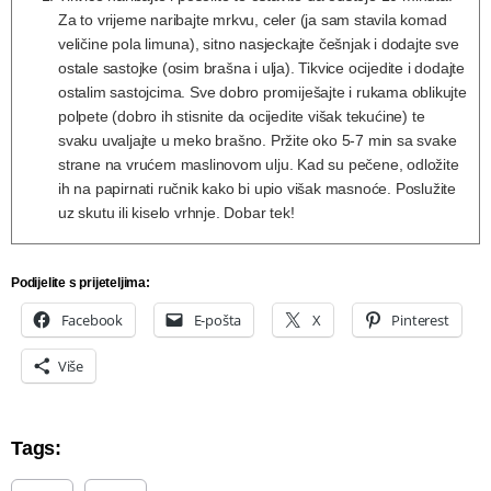
Za to vrijeme naribajte mrkvu, celer (ja sam stavila komad
veličine pola limuna), sitno nasjeckajte češnjak i dodajte sve
ostale sastojke (osim brašna i ulja). Tikvice ocijedite i dodajte
ostalim sastojcima. Sve dobro promiješajte i rukama oblikujte
polpete (dobro ih stisnite da ocijedite višak tekućine) te
svaku uvaljajte u meko brašno. Pržite oko 5-7 min sa svake
strane na vrućem maslinovom ulju. Kad su pečene, odložite
ih na papirnati ručnik kako bi upio višak masnoće. Poslužite
uz skutu ili kiselo vrhnje. Dobar tek!
Podijelite s prijeteljima:
Facebook
E-pošta
X
Pinterest
Više
Tags: