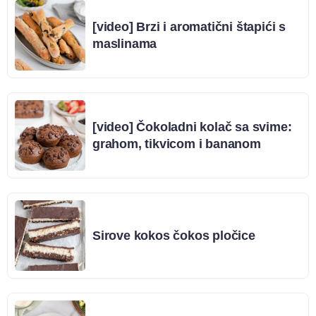
[video] Brzi i aromatični štapići s
maslinama
[video] Čokoladni kolač sa svime:
grahom, tikvicom i bananom
Sirove kokos čokos pločice