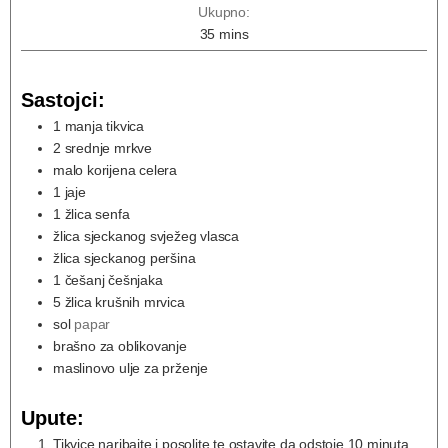
Ukupno:
35
mins
Sastojci:
1
manja tikvica
2
srednje mrkve
malo korijena celera
1
jaje
1
žlica senfa
žlica sjeckanog svježeg vlasca
žlica sjeckanog peršina
1
češanj češnjaka
5
žlica krušnih mrvica
sol
papar
brašno za oblikovanje
maslinovo ulje za prženje
Upute:
Tikvice naribajte i posolite te ostavite da odstoje 10 minuta.