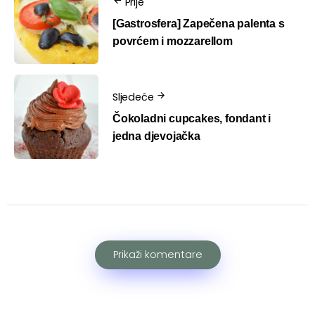
Prije
[Gastrosfera] Zapečena palenta s
povrćem i mozzarellom
Sljedeće
Čokoladni cupcakes, fondant i
jedna djevojačka
Prikaži komentare