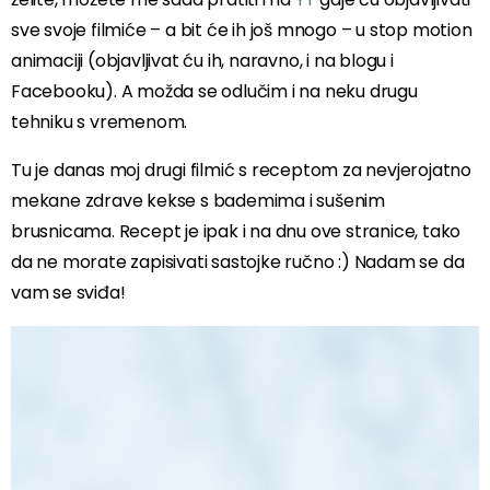
sve svoje filmiće – a bit će ih još mnogo – u stop motion
animaciji (objavljivat ću ih, naravno, i na blogu i
Facebooku). A možda se odlučim i na neku drugu
tehniku s vremenom.
Tu je danas moj drugi filmić s receptom za nevjerojatno
mekane zdrave kekse s bademima i sušenim
brusnicama. Recept je ipak i na dnu ove stranice, tako
da ne morate zapisivati sastojke ručno :) Nadam se da
vam se sviđa!