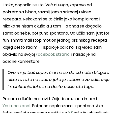
I tako, dogodilo se i to. Već duuugo, zapravo od
pokretanja bloga, razmišljam o snimanju video
recepata. Nekakomi se to činilo jako komplicirano i
nikako se nisam okušala u tom – a onda se dogodilo,
samo od sebe, potpuno spontano. Odlučila sam, just for
fun, snimiti mali stop motion jednog brzinskog recepta
kojeg često radim – i ispalo je odlično. Taj video sam
objavila na svojoj
Facebook stranici
i naišao je na
odlične komentare.
Ovo mi je baš super, čini mi se da od naših blogera
nitko to tako ne radi, a jako je zabavno za editiranje
i montiranje, iako ima dosta posla oko toga.
Pa sam odlučila nastaviti. Odjednom, sada imam i
Youtube kanal
. Potpuno neplanirano i spontano. Ako
želite, možete me sada pratiti i na
YT
gdje ću objavljivati