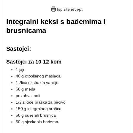
Ispišite recept
Integralni keksi s bademima i
brusnicama
Sastojci:
Sastojci za 10-12 kom
1
jaje
40
g
otopljenog maslaca
1
žlica ekstrakta vanilije
60
g
meda
prstohvat soli
1/2
žličice praška za pecivo
150
g
integralnog brašna
50
g
sušenih brusnica
50
g
sjeckanih badema