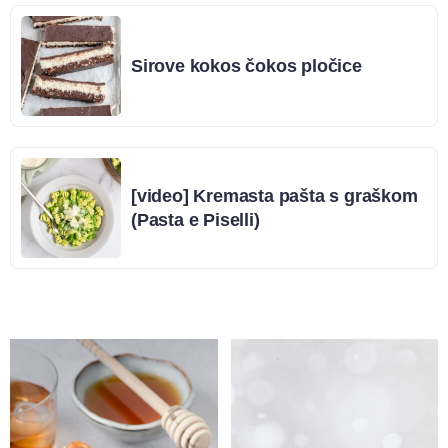
Sirove kokos čokos pločice
[video] Kremasta pašta s graškom
(Pasta e Piselli)