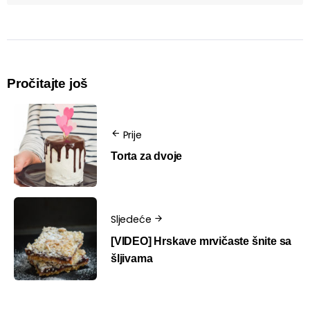
Pročitajte još
Prije
Torta za dvoje
Sljedeće
[VIDEO] Hrskave mrvičaste šnite sa
šljivama