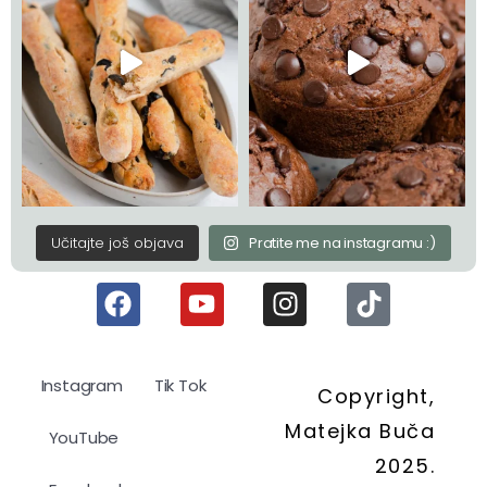
Učitajte još objava
Pratite me na instagramu :)
Instagram
Tik Tok
Copyright,
Matejka Buča
YouTube
2025.