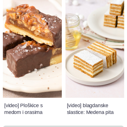
[video] Ploškice s
[video] blagdanske
medom i orasima
slastice: Medena pita