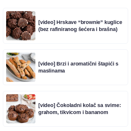
[video] Hrskave “brownie” kuglice
(bez rafiniranog šećera i brašna)
[video] Brzi i aromatični štapići s
maslinama
[video] Čokoladni kolač sa svime:
grahom, tikvicom i bananom