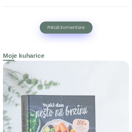
Prikaži komentare
Moje kuharice