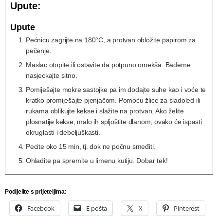
Upute:
Upute
Pećnicu zagrijte na 180°C, a protvan obložite papirom za
pečenje.
Maslac otopite ili ostavite da potpuno omekša. Bademe
nasjeckajte sitno.
Pomiješajte mokre sastojke pa im dodajte suhe kao i voće te
kratko promiješajte pjenjačom. Pomoću žlice za sladoled ili
rukama oblikujte kekse i slažite na protvan. Ako želite
plosnatije kekse, malo ih spljoštite dlanom, ovako će ispasti
okruglasti i debeljuškasti.
Pecite oko 15 min, tj. dok ne počnu smeđiti.
Ohladite pa spremite u limenu kutiju. Dobar tek!
Podijelite s prijeteljima:
Facebook
E-pošta
X
Pinterest