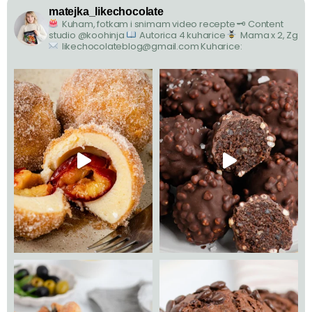
matejka_likechocolate
Kuham, fotkam i snimam video recepte
🗝 Content
studio @koohinja
Autorica 4 kuharice
Mama x 2, Zg
likechocolateblog@gmail.com
Kuharice: