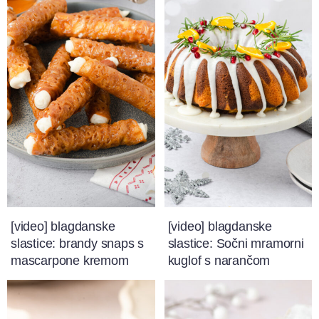
[video] blagdanske
[video] blagdanske
slastice: brandy snaps s
slastice: Sočni mramorni
mascarpone kremom
kuglof s narančom