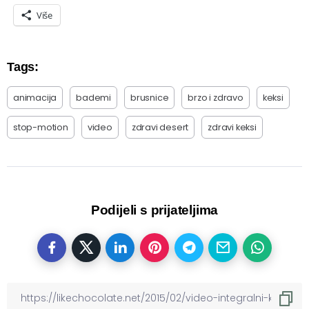
Više
Tags:
animacija
bademi
brusnice
brzo i zdravo
keksi
stop-motion
video
zdravi desert
zdravi keksi
Podijeli s prijateljima