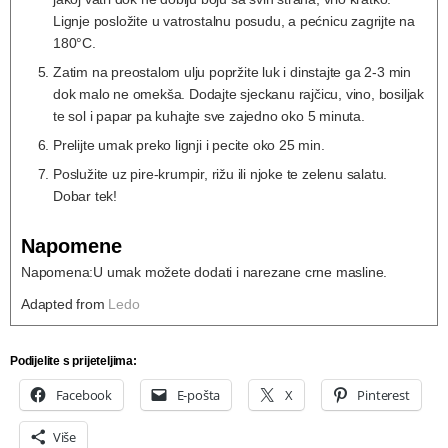
Lignje posložite u vatrostalnu posudu, a pećnicu zagrijte na
180°C.
Zatim na preostalom ulju popržite luk i dinstajte ga 2-3 min
dok malo ne omekša. Dodajte sjeckanu rajčicu, vino, bosiljak
te sol i papar pa kuhajte sve zajedno oko 5 minuta.
Prelijte umak preko lignji i pecite oko 25 min.
Poslužite uz pire-krumpir, rižu ili njoke te zelenu salatu.
Dobar tek!
Napomene
Napomena:
U umak možete dodati i narezane crne masline.
Adapted from
Ledo
Podijelite s prijeteljima:
Facebook
E-pošta
X
Pinterest
Više