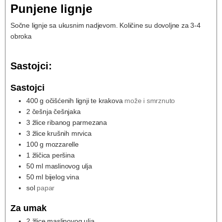
Punjene lignje
Sočne lignje sa ukusnim nadjevom. Količine su dovoljne za 3-4
obroka
Sastojci:
Sastojci
400
g
očišćenih lignji te krakova
može i smrznuto
2
češnja češnjaka
3
žlice ribanog parmezana
3
žlice krušnih mrvica
100
g
mozzarelle
1
žličica peršina
50
ml
maslinovog ulja
50
ml
bijelog vina
sol
papar
Za umak
2
žlice maslinovog ulja