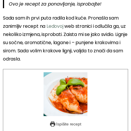
Ovo je recept za ponavljanje, isprobajte!
Sada sam ih prvi puta radila kod kuće. Pronašla sam
zanimljiv recept na
Ledovoj
web stranici i odlučila ga, uz
nekoliko izmjena, isprobati. Zaista mi se jako svidio. Lignje
su sočne, aromatične, lagane i – punjene krakovima i
sirom. Sada volim krakove lignji, valjda to znači da sam
odrasla.
Ispišite recept