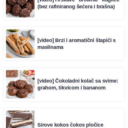
(bez rafiniranog šećera i brašna)
[video] Brzi i aromatični štapići s
maslinama
[video] Čokoladni kolač sa svime:
grahom, tikvicom i bananom
Sirove kokos čokos pločice