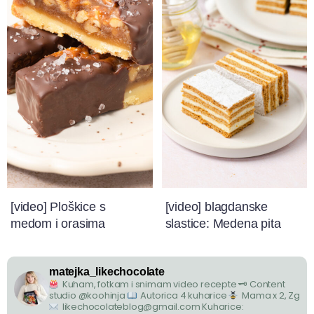
[video] Ploškice s
[video] blagdanske
medom i orasima
slastice: Medena pita
matejka_likechocolate
Kuham, fotkam i snimam video recepte
🗝 Content
studio @koohinja
Autorica 4 kuharice
Mama x 2, Zg
likechocolateblog@gmail.com
Kuharice: