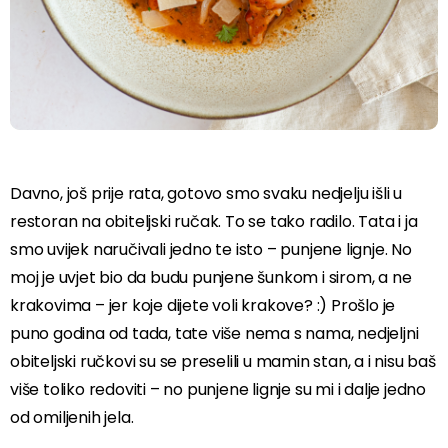
Davno, još prije rata, gotovo smo svaku nedjelju išli u
restoran na obiteljski ručak. To se tako radilo. Tata i ja
smo uvijek naručivali jedno te isto – punjene lignje. No
moj je uvjet bio da budu punjene šunkom i sirom, a ne
krakovima – jer koje dijete voli krakove? :) Prošlo je
puno godina od tada, tate više nema s nama, nedjeljni
obiteljski ručkovi su se preselili u mamin stan, a i nisu baš
više toliko redoviti – no punjene lignje su mi i dalje jedno
od omiljenih jela.