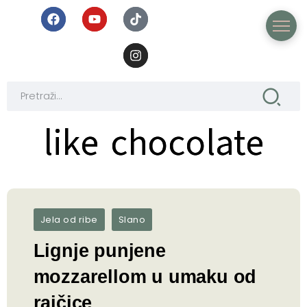
like chocolate
like chocolate
Jela od ribe
Slano
Lignje punjene
mozzarellom u umaku od
rajčice