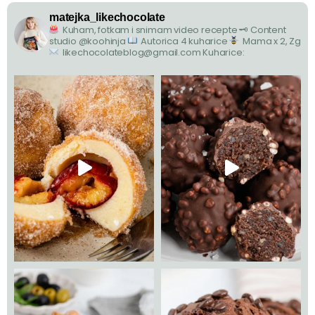
matejka_likechocolate
Kuham, fotkam i snimam video recepte
🗝 Content
studio @koohinja
Autorica 4 kuharice
Mama x 2, Zg
likechocolateblog@gmail.com
Kuharice: