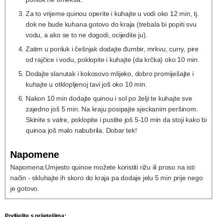
Za to vrijeme quinou operite i kuhajte u vodi oko 12 min, tj.
dok ne bude kuhana gotovo do kraja (trebala bi popiti svu
vodu, a ako se to ne dogodi, ocijedite ju).
Zatim u poriluk i češnjak dodajte đumbir, mrkvu, curry, pire
od rajčice i vodu, poklopite i kuhajte (da krčka) oko 10 min.
Dodajte slanutak i kokosovo mlijeko, dobro promiješajte i
kuhajte u otklopljenoj tavi još oko 10 min.
Nakon 10 min dodajte quinou i sol po želji te kuhajte sve
zajedno još 5 min. Na kraju posipajte sjeckanim peršinom.
Skinite s vatre, poklopite i pustite još 5-10 min da stoji kako bi
quinoa još malo nabubrila. Dobar tek!
Napomene
Napomena:
Umjesto quinoe možete koristiti rižu ili proso na isti
način - skluhajte ih skoro do kraja pa dodaje jelu 5 min prije nego
je gotovo.
Podijelite s prijeteljima: