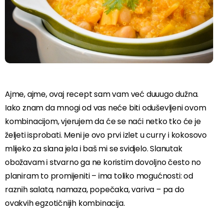
Ajme, ajme, ovaj recept sam vam već duuugo dužna.
Iako znam da mnogi od vas neće biti oduševljeni ovom
kombinacijom, vjerujem da će se naći netko tko će je
željeti isprobati. Meni je ovo prvi izlet u curry i kokosovo
mlijeko za slana jela i baš mi se svidjelo. Slanutak
obožavam i stvarno ga ne koristim dovoljno često no
planiram to promijeniti – ima toliko mogućnosti: od
raznih salata, namaza, popečaka, variva – pa do
ovakvih egzotičnijih kombinacija.