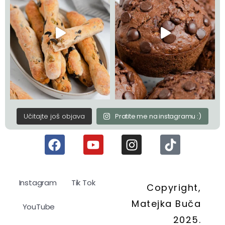
Učitajte još objava
Pratite me na instagramu :)
Instagram
Tik Tok
Copyright,
Matejka Buča
YouTube
2025.