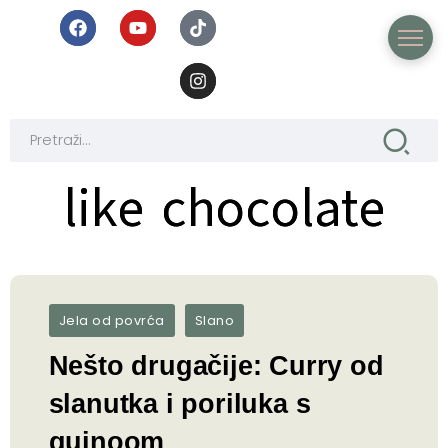
like chocolate
like chocolate
Jela od povrća
Slano
Nešto drugačije: Curry od
slanutka i poriluka s
quinoom