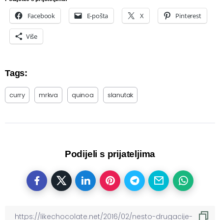
Facebook
E-pošta
X
Pinterest
Više
Tags:
curry
mrkva
quinoa
slanutak
Podijeli s prijateljima