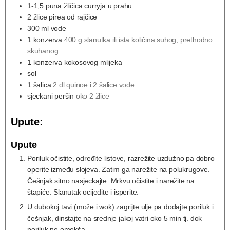
1-1,5
puna žličica curryja u prahu
2
žlice pirea od rajčice
300
ml
vode
1
konzerva
400 g slanutka ili ista količina suhog, prethodno
skuhanog
1
konzerva kokosovog mlijeka
sol
1
šalica
2 dl quinoe i 2 šalice vode
sjeckani peršin
oko 2 žlice
Upute:
Upute
Poriluk očistite, određite listove, razrežite uzdužno pa dobro
operite između slojeva. Zatim ga narežite na polukrugove.
Češnjak sitno nasjeckajte. Mrkvu očistite i narežite na
štapiće. Slanutak ocijedite i isperite.
U dubokoj tavi (može i wok) zagrijte ulje pa dodajte poriluk i
češnjak, dinstajte na srednje jakoj vatri oko 5 min tj. dok
poriluk ne omekša.