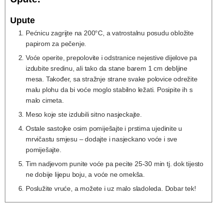
Upute
Pećnicu zagrijte na 200°C, a vatrostalnu posudu obložite
papirom za pečenje.
Voće operite, prepolovite i odstranice nejestive dijelove pa
izdubite sredinu, ali tako da stane barem 1 cm debljine
mesa. Također, sa stražnje strane svake polovice odrežite
malu plohu da bi voće moglo stabilno ležati. Posipite ih s
malo cimeta.
Meso koje ste izdubili sitno nasjeckajte.
Ostale sastojke osim pomiješajte i prstima ujedinite u
mrvičastu smjesu – dodajte i nasjeckano voće i sve
pomiješajte.
Tim nadjevom punite voće pa pecite 25-30 min tj. dok tijesto
ne dobije lijepu boju, a voće ne omekša.
Poslužite vruće, a možete i uz malo sladoleda. Dobar tek!