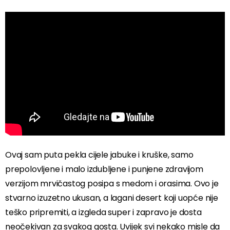
Ovaj sam puta pekla cijele jabuke i kruške, samo
prepolovljene i malo izdubljene i punjene zdravijom
verzijom mrvičastog posipa s medom i orasima. Ovo je
stvarno izuzetno ukusan, a lagani desert koji uopće nije
teško pripremiti, a izgleda super i zapravo je dosta
neočekivan za svakog gosta. Uvijek svi nekako misle da