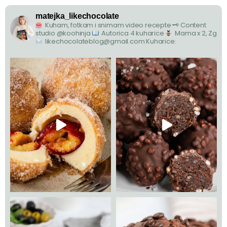
matejka_likechocolate
Kuham, fotkam i snimam video recepte
🗝 Content
studio @koohinja
Autorica 4 kuharice
Mama x 2, Zg
likechocolateblog@gmail.com
Kuharice: