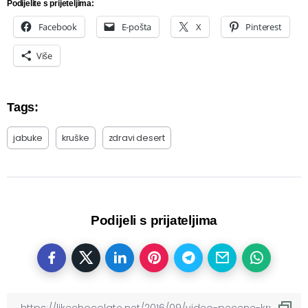
Podijelite s prijeteljima:
Facebook
E-pošta
X
Pinterest
Više
Tags:
jabuke
kruške
zdravi desert
Podijeli s prijateljima