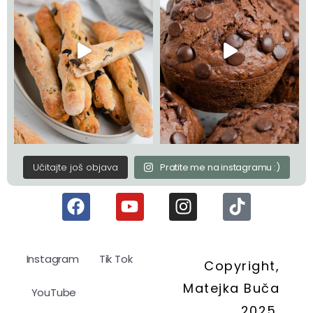
Učitajte još objava
Pratite me na instagramu :)
Instagram
Tik Tok
Copyright,
Matejka Buča
YouTube
2025.