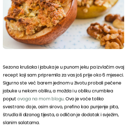
Sezona krušaka i jabuka je u punom jeku pa izvlačim ovaj
recept koji sam pripremila za vas još prije oko 6 mjeseci.
Sigurno ste već barem jednom u životu probali pečene
jabuke u nekom obliku, a možda i u obliku crumblea
poput
ovoga na mom blogu
. Ovo je voće toliko
svestrano da je, osim sirovo, prefino kao punjenje pita,
štrudla ili dizanog tijesta, a odličan je dodatak i svježim,
slanim salatama.