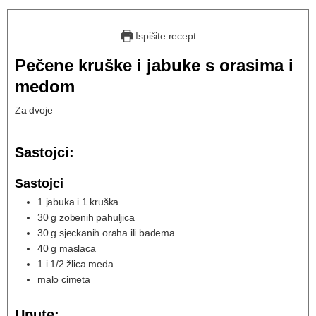
Ispišite recept
Pečene kruške i jabuke s orasima i
medom
Za dvoje
Sastojci:
Sastojci
1
jabuka i 1 kruška
30
g
zobenih pahuljica
30
g
sjeckanih oraha ili badema
40
g
maslaca
1
i 1/2 žlica meda
malo cimeta
Upute: