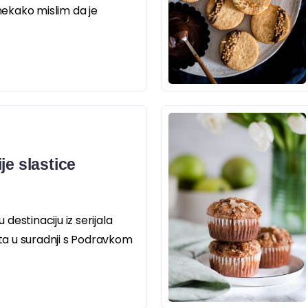
 nekako mislim da je
je slastice
n
estinaciju iz serijala
eta u suradnji s Podravkom