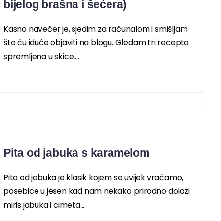
bijelog brašna i šećera)
Kasno navečer je, sjedim za računalom i smišljam
što ću iduće objaviti na blogu. Gledam tri recepta
spremljena u skice,...
Pita od jabuka s karamelom
Pita od jabuka je klasik kojem se uvijek vraćamo,
posebice u jesen kad nam nekako prirodno dolazi
miris jabuka i cimeta...