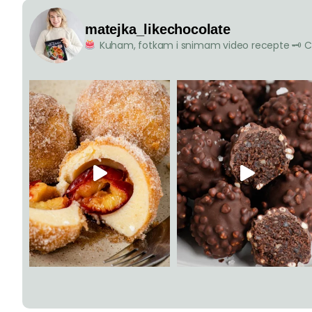
[Video] Tarte Tati
Znate li priču o Tarte Tat
stoljeća, u Francuskoj su s
naslijedile hotel...
[Video] Jesenski 
bademima
Svake godine u ovo doba, u