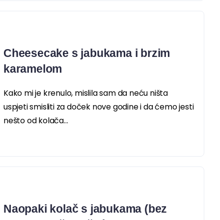
Cheesecake s jabukama i brzim
karamelom
Kako mi je krenulo, mislila sam da neću ništa
uspjeti smisliti za doček nove godine i da ćemo jesti
nešto od kolača...
Naopaki kolač s jabukama (bez