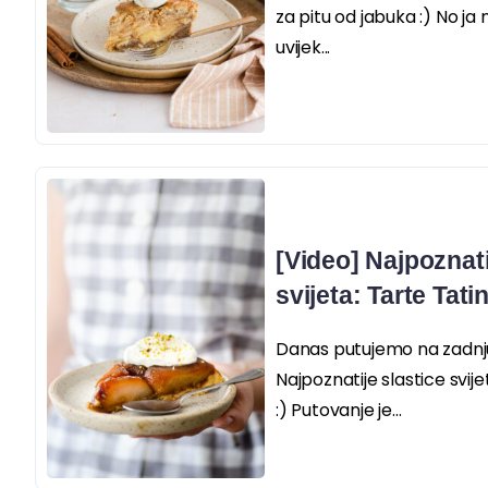
za pitu od jabuka :) No ja
uvijek...
[Video] Najpoznati
svijeta: Tarte Tati
Danas putujemo na zadnju d
Najpoznatije slastice svij
:) Putovanje je...