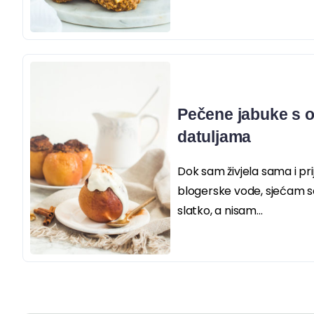
Pečene jabuke s o
datuljama
Dok sam živjela sama i pr
blogerske vode, sjećam se
slatko, a nisam...