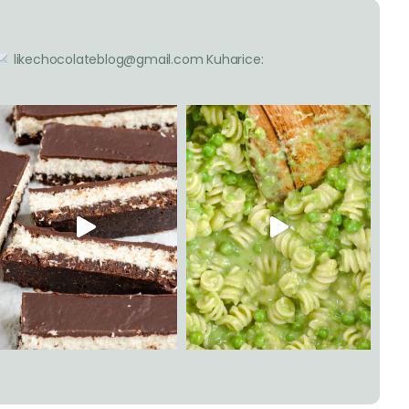
Crumble od jabuka s karamelom
Već neko vrijeme zapravo pokušavam napraviti
pitu od jabuka s karamelom. Ne zvuči kao baš
neka nauka, no meni se taj...
[Video] Pečene kruške i jabuke s
crumbleom od oraha i meda
Sezona krušaka i jabuka je u punom jeku pa