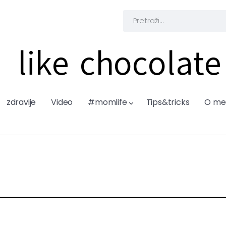
like chocolate
zdravije
Video
#momlife
Tips&tricks
O me