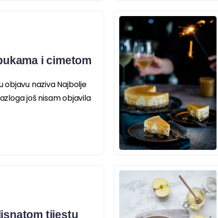
jabukama i cimetom
objavu naziva Najbolje
razloga još nisam objavila
isnatom tijestu