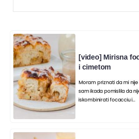
[video] Mirisna f
i cimetom
Moram priznati da mi nij
sam ikada pomislila da nij
iskombinirati focacciu i...