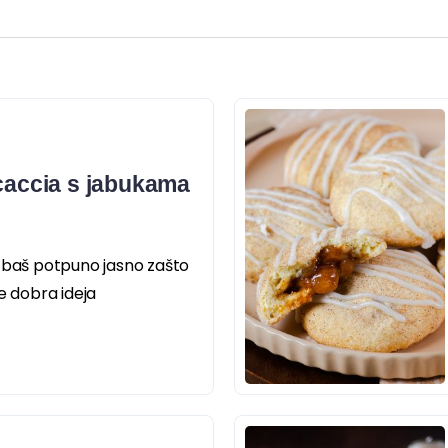
ocaccia s jabukama
e baš potpuno jasno zašto
e dobra ideja