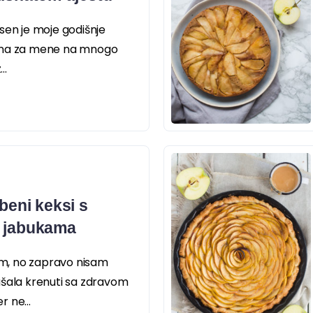
sen je moje godišnje
bna za mene na mnogo
..
obeni keksi s
i jabukama
m, no zapravo nisam
ušala krenuti sa zdravom
 ne...