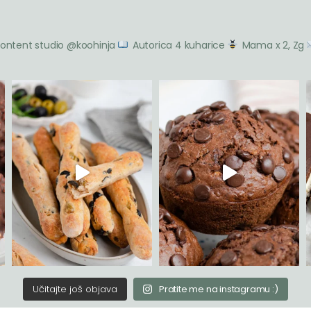
n sa šljivama
inu? Naime, krajem 19.
estre Tatin od roditelja
kolač od jabuka s
sta su mi puna jeseni. I