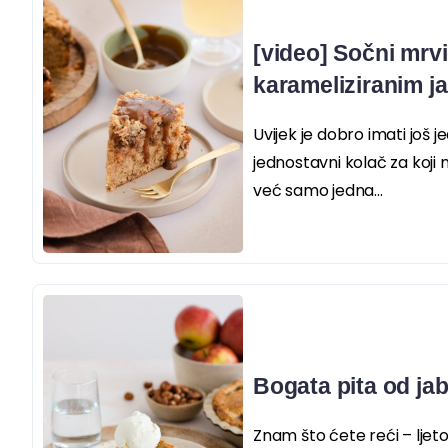
[video] Sočni mrvi
karameliziranim 
Uvijek je dobro imati još j
jednostavni kolač za koji 
već samo jedna...
Bogata pita od jab
Znam što ćete reći – ljeto j