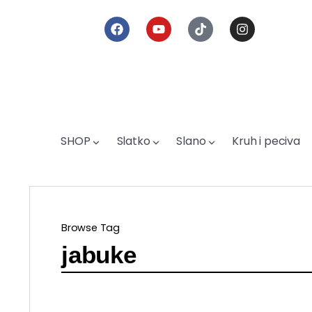
SHOP
Slatko
Slano
Kruh i peciva
Browse Tag
jabuke