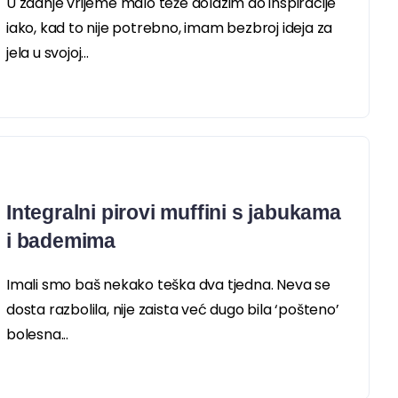
U zadnje vrijeme malo teže dolazim do inspiracije
iako, kad to nije potrebno, imam bezbroj ideja za
jela u svojoj...
Integralni pirovi muffini s jabukama
i bademima
Imali smo baš nekako teška dva tjedna. Neva se
dosta razbolila, nije zaista već dugo bila ‘pošteno’
bolesna...