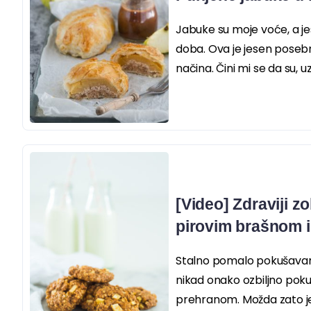
Jabuke su moje voće, a je
doba. Ova je jesen pose
načina. Čini mi se da su, uz.
[Video] Zdraviji z
pirovim brašnom 
Stalno pomalo pokušava
nikad onako ozbiljno pok
prehranom. Možda zato jer