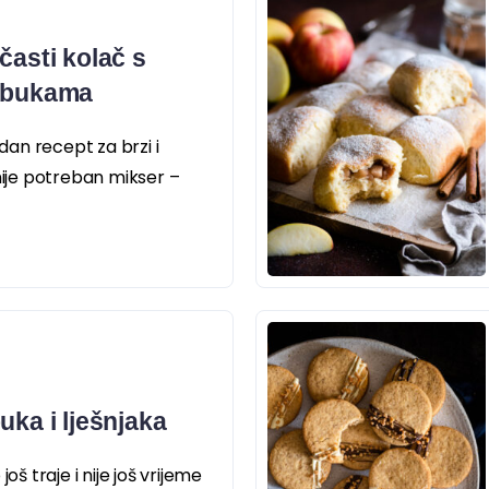
časti kolač s
jabukama
edan recept za brzi i
nije potreban mikser –
uka i lješnjaka
oš traje i nije još vrijeme