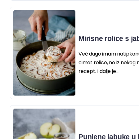
Mirisne rolice s 
Već dugo imam natipkanu 
cimet rolice, no iz nekog 
recept. I dalje je...
Punjene jabuke u l