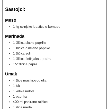
Sastojci:
Meso
1
kg
svinjske lopatice u komadu
Marinada
1
žličica slatke paprike
1
žličica dimljene paprike
1
žličica soli
1
žličica češnjaka u prahu
1/2
žličice papra
Umak
4
žlice maslinovog ulja
1
luk
1
velika mrkva
1
paprika
400
ml
pasirane rajčice
1
žlica meda