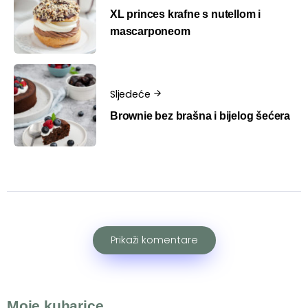
XL princes krafne s nutellom i
mascarponeom
Sljedeće
Brownie bez brašna i bijelog šećera
Prikaži komentare
Moje kuharice