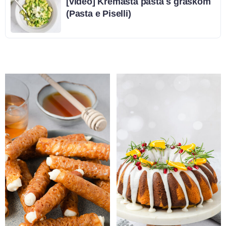
[video] Kremasta pašta s graškom
(Pasta e Piselli)