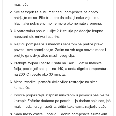
masnoću.
Sve sastojek za suhu marinadu pomiješajte pa dobro
natrljajte meso. Bilo bi dobro da odstoji neko vrijeme u
hladnjaku pokriveno, no ne mora ako nemate vremena.
U vatrostalnu posudu ulijte 2 žlice ulja pa dodajte krupno
narezani luk, mrkvu i papriku.
Rajčicu pomiješajte s medom i šećerom pa prelijte preko
povrća i sve promiješajte. Zatim na vrh toga stavite meso i
prelijte ga s dvije žlice maslinovog ulja.
Prekrijte folijom i pecite 2 sata na 140°C. Zatim maknite
foliju, pecite još sat i pol na 140, a onda dignite temperaturu
na 200°C i pecite oko 30 minuta.
Meso izvadite i pomoću dvije vilice rastrgajte na sitne
komadiće.
Povrće propasirajte štapnim miskreom ili pomoću pasirke za
krumpir. Začinite dodatno po potrebi – ja dodam soja sos, još
malo meda i drugih začina, vidite kako vama najbolje paše.
Sada meso vratite u posudu i dobro pomiješajte s umakom.