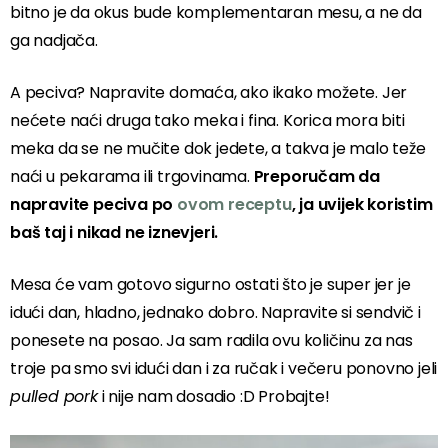
bitno je da okus bude komplementaran mesu, a ne da
ga nadjača.
A peciva? Napravite domaća, ako ikako možete. Jer
nećete naći druga tako meka i fina. Korica mora biti
meka da se ne mučite dok jedete, a takva je malo teže
naći u pekarama ili trgovinama.
Preporučam da
napravite peciva po
ovom receptu
, ja uvijek koristim
baš taj i nikad ne iznevjeri.
Mesa će vam gotovo sigurno ostati što je super jer je
idući dan, hladno, jednako dobro. Napravite si sendvič i
ponesete na posao. Ja sam radila ovu količinu za nas
troje pa smo svi idući dan i za ručak i večeru ponovno jeli
pulled pork
i nije nam dosadio :D Probajte!