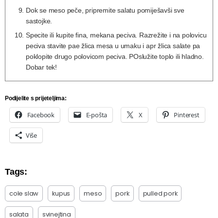
Dok se meso peče, pripremite salatu pomiješavši sve
sastojke.
Specite ili kupite fina, mekana peciva. Razrežite i na polovicu
peciva stavite pae žlica mesa u umaku i apr žlica salate pa
poklopite drugo polovicom peciva. POslužite toplo ili hladno.
Dobar tek!
Podijelite s prijeteljima:
Facebook
E-pošta
X
Pinterest
Više
Tags:
cole slaw
kupus
meso
pork
pulled pork
salata
svinejtina