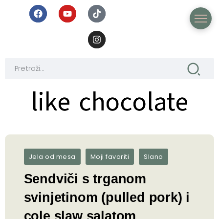
like chocolate
like chocolate
Jela od mesa
Moji favoriti
Slano
Sendviči s trganom
svinjetinom (pulled pork) i
cole slaw salatom