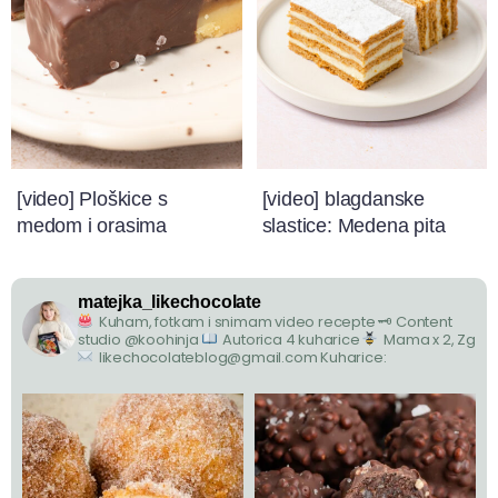
[video] Ploškice s
[video] blagdanske
medom i orasima
slastice: Medena pita
matejka_likechocolate
Kuham, fotkam i snimam video recepte
🗝 Content
studio @koohinja
Autorica 4 kuharice
Mama x 2, Zg
likechocolateblog@gmail.com
Kuharice: