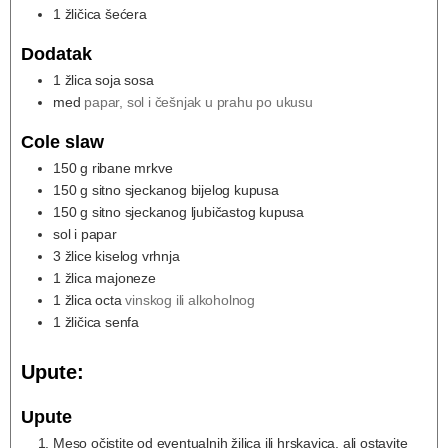
1
žličica šećera
Dodatak
1
žlica soja sosa
med
papar, sol i češnjak u prahu po ukusu
Cole slaw
150
g
ribane mrkve
150
g
sitno sjeckanog bijelog kupusa
150
g
sitno sjeckanog ljubičastog kupusa
sol i papar
3
žlice kiselog vrhnja
1
žlica majoneze
1
žlica octa
vinskog ili alkoholnog
1
žličica senfa
Upute:
Upute
Meso očistite od eventualnih žilica ili hrskavica, ali ostavite