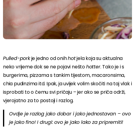
Pulled-pork
je jedno od onih
hot
jela koja su aktualna
neko vrijeme dok se ne pojavi nešto
hotter
. Tako je i s
burgerima, pizzama s tankim tijestom, macaronsima,
chia pudinzima itd. Ipak, ja uvijek volim skočiti na taj vlak i
isprobati to o čemu svi pričaju – jer ako se priča održi,
vjerojatno za to postoji i razlog.
Ovdje je razlog jako dobar i jako jednostavan – ovo
je jako fino! I drugi: ovo je jako lako za pripremiti!