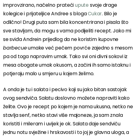
improvzirano, načelno prateći
upute
svoje drage
kolegice i prijateljice Andree s bloga
Cukar
. Bilo je
odlično! Drugi puta sam bila koncentrirana i pisala što
sve stavljam, da mogu s vama podijeliti recept. Jako mi
se sviđa Andrein prijedlog da ne koristim kupovne
barbecue
umake već pečem povrće zajedno s mesom
pa od toga napravim umak. Tako svi oni divni sokovi iz
mesa obogate umak okusom, a začini ih samo istaknu i
potjeraju malo u smjeru u kojem želimo.
A onda je tu i salata i pecivo koji su jako bitan sastojak
ovog sendviča. Salatu doslovno možete napraviti kako
želite. Ovo je recept po kojem je nama ukusna, netko ne
stavlja senf, netko stavi više majoneze, ja sam znala
koristiti i mileram i uvijek je ok. Salata daje sendviču
jednu notu svježine i hrskavosti i to joj je glavna uloga, a