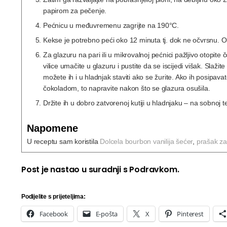
papirom za pečenje.
Pećnicu u međuvremenu zagrijte na 190°C.
Kekse je potrebno peći oko 12 minuta tj. dok ne očvrsnu. Ohl
Za glazuru na pari ili u mikrovalnoj pećnici pažljivo otopite
vilice umačite u glazuru i pustite da se iscijedi višak. Slaži
možete ih i u hladnjak staviti ako se žurite. Ako ih posipava
čokoladom, to napravite nakon što se glazura osušila.
Držite ih u dobro zatvorenoj kutiji u hladnjaku – na sobnoj 
Napomene
U receptu sam koristila
Dolcela bourbon vanilija šećer
,
prašak za
Post je nastao u suradnji s Podravkom.
Podijelite s prijeteljima:
Facebook
E-pošta
X
Pinterest