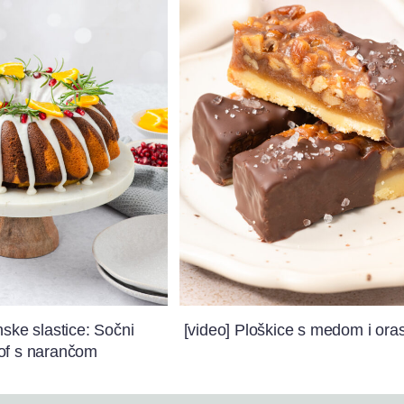
nske slastice: Sočni
[video] Ploškice s medom i ora
of s narančom