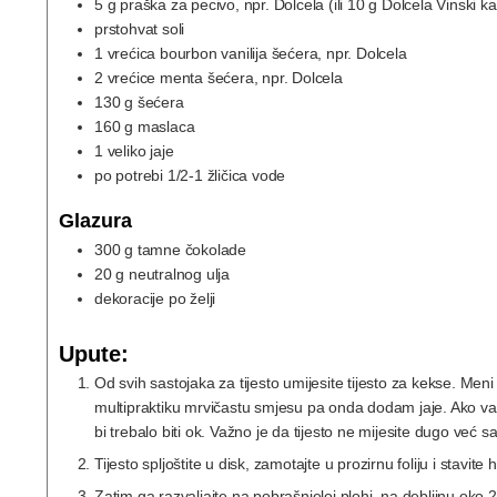
5
g
praška za pecivo, npr. Dolcela (ili 10 g Dolcela Vinski 
prstohvat soli
1
vrećica
bourbon vanilija šećera, npr. Dolcela
2
vrećice
menta šećera, npr. Dolcela
130
g
šećera
160
g
maslaca
1
veliko jaje
po potrebi 1/2-1 žličica vode
Glazura
300
g
tamne čokolade
20
g
neutralnog ulja
dekoracije po želji
Upute:
Od svih sastojaka za tijesto umijesite tijesto za kekse. Men
multipraktiku mrvičastu smjesu pa onda dodam jaje. Ako vam
bi trebalo biti ok. Važno je da tijesto ne mijesite dugo već s
Tijesto spljoštite u disk, zamotajte u prozirnu foliju i stavite h
Zatim ga razvaljajte na pobrašnjeloj plohi, na debljinu oko 