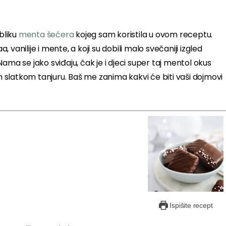
bliku
menta šećera
kojeg sam koristila u ovom receptu.
vanilije i mente, a koji su dobili malo svečaniji izgled
 se jako sviđaju, čak je i djeci super taj mentol okus
slatkom tanjuru. Baš me zanima kakvi će biti vaši dojmovi
Ispišite recept