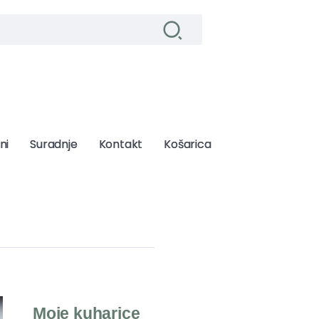
ni
ni
Suradnje
Suradnje
Kontakt
Kontakt
Košarica
Košarica
Moje kuharice