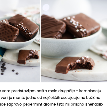
ta vam predstavljam nešto malo drugačije – kombinaciju
, vani je menta jedna od najčešćih asocijacija na božićne
alice zapravo pepermint arome (što mi prilično iznenadilo