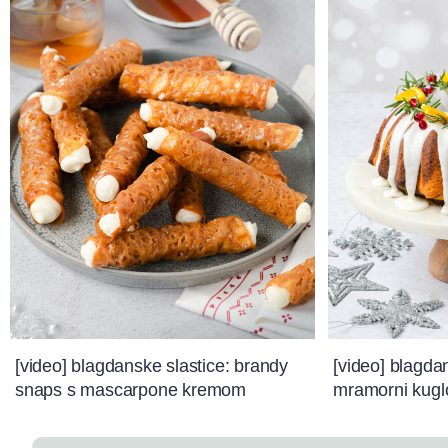
[video] blagdanske slastice: brandy
[video] blagda
snaps s mascarpone kremom
mramorni kugl