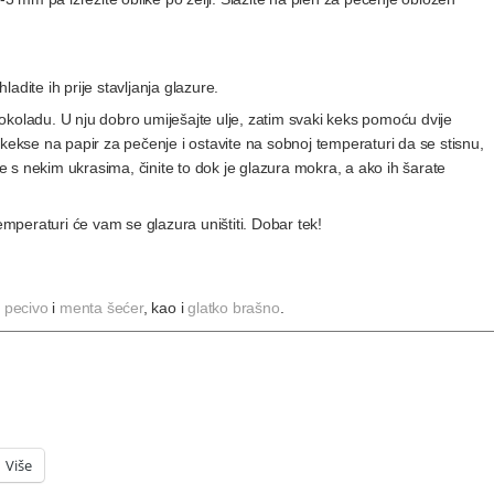
adite ih prije stavljanja glazure.
 čokoladu. U nju dobro umiješajte ulje, zatim svaki keks pomoću dvije
te kekse na papir za pečenje i ostavite na sobnoj temperaturi da se stisnu,
te s nekim ukrasima, činite to dok je glazura mokra, a ako ih šarate
temperaturi će vam se glazura uništiti. Dobar tek!
 pecivo
i
menta šećer
, kao i
glatko brašno
.
Više