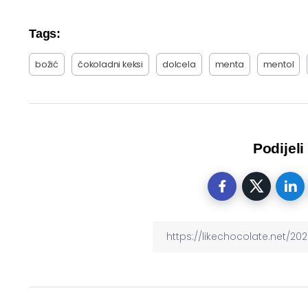
Tags:
božić
čokoladni keksi
dolcela
menta
mentol
Podijeli