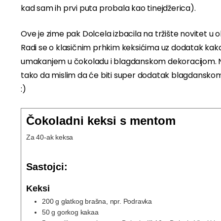
kad sam ih prvi puta probala kao tinejdžerica).
Ove je zime pak Dolcela izbacila na tržište novitet u o
Radi se o klasičnim prhkim keksićima uz dodatak kakaa, 
umakanjem u čokoladu i blagdanskom dekoracijom. Nama
tako da mislim da će biti super dodatak blagdanskom 
:)
Čokoladni keksi s mentom
Za 40-ak keksa
Sastojci:
Keksi
200
g
glatkog brašna, npr. Podravka
50
g
gorkog kakaa