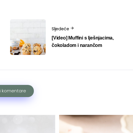
Sljedeće
[Video] Muffini s lješnjacima,
čokoladom i narančom
ži komentare