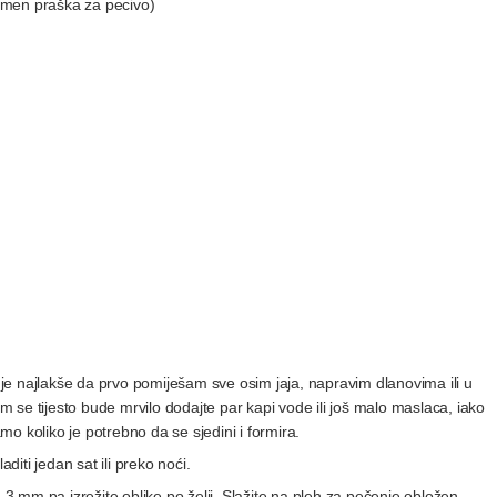
kamen praška za pecivo)
i je najlakše da prvo pomiješam sve osim jaja, napravim dlanovima ili u
 se tijesto bude mrvilo dodajte par kapi vode ili još malo maslaca, iako
amo koliko je potrebno da se sjedini i formira.
laditi jedan sat ili preko noći.
2-3 mm pa izrežite oblike po želji. Slažite na pleh za pečenje obložen