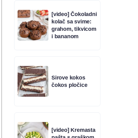
[video] Čokoladni
kolač sa svime:
grahom, tikvicom
i bananom
Sirove kokos
čokos pločice
[video] Kremasta
pašta s graškom