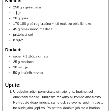
Knedle:
250
g
svježeg sira
1
jaje
20
g
grisa
170-180
g
oštrog brašna + još malo za obložiti ruke
45
g
omekšanog maslaca
prstohvat soli
8
šljiva
Dodaci:
šećer + 1 žličica cimeta
25
g
maslaca
30
ml
ulja
50
g
krušnih mrvica
Upute:
U dubokoj zdjeli pomiješajte sir, jaje, gris, brašno, sol i
omekšani maslac i umijesite mekano ali kompaktno tijesto.
Ne trebate dugo mijesiti, samo dok se sve ne sjedini i tijesto
ne bude jako ljepljivo. Po potrebi dodajte još malo brašna.