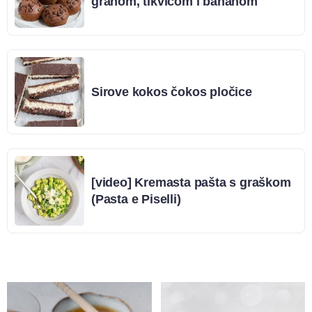
grahom, tikvicom i bananom
Sirove kokos čokos pločice
[video] Kremasta pašta s graškom
(Pasta e Piselli)