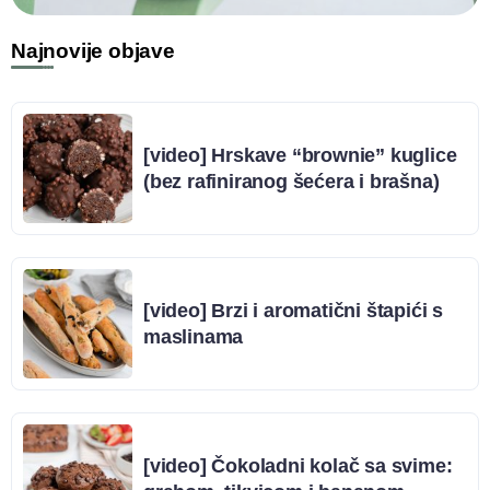
Najnovije objave
[video] Hrskave “brownie” kuglice
(bez rafiniranog šećera i brašna)
[video] Brzi i aromatični štapići s
maslinama
[video] Čokoladni kolač sa svime: