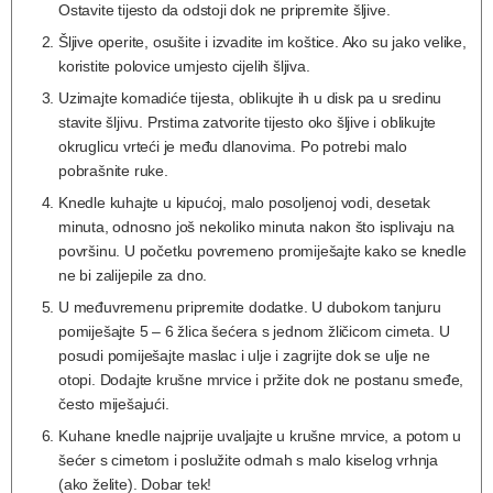
Ostavite tijesto da odstoji dok ne pripremite šljive.
Šljive operite, osušite i izvadite im koštice. Ako su jako velike,
koristite polovice umjesto cijelih šljiva.
Uzimajte komadiće tijesta, oblikujte ih u disk pa u sredinu
stavite šljivu. Prstima zatvorite tijesto oko šljive i oblikujte
okruglicu vrteći je među dlanovima. Po potrebi malo
pobrašnite ruke.
Knedle kuhajte u kipućoj, malo posoljenoj vodi, desetak
minuta, odnosno još nekoliko minuta nakon što isplivaju na
površinu. U početku povremeno promiješajte kako se knedle
ne bi zalijepile za dno.
U međuvremenu pripremite dodatke. U dubokom tanjuru
pomiješajte 5 – 6 žlica šećera s jednom žličicom cimeta. U
posudi pomiješajte maslac i ulje i zagrijte dok se ulje ne
otopi. Dodajte krušne mrvice i pržite dok ne postanu smeđe,
često miješajući.
Kuhane knedle najprije uvaljajte u krušne mrvice, a potom u
šećer s cimetom i poslužite odmah s malo kiselog vrhnja
(ako želite). Dobar tek!