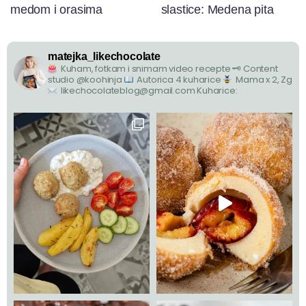
medom i orasima
slastice: Medena pita
matejka_likechocolate
Kuham, fotkam i snimam video recepte
🗝 Content
studio @koohinja
Autorica 4 kuharice
Mama x 2, Zg
likechocolateblog@gmail.com
Kuharice: