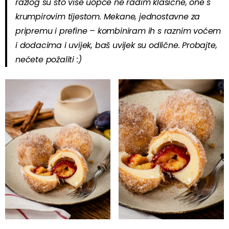
razlog su što više uopće ne radim klasične, one s
krumpirovim tijestom. Mekane, jednostavne za
pripremu i prefine – kombiniram ih s raznim voćem
i dodacima i uvijek, baš uvijek su odlične. Probajte,
nećete požaliti :)