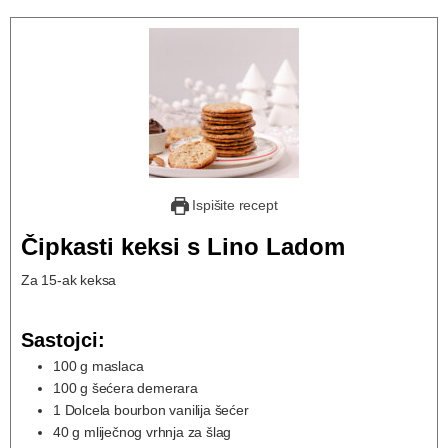
Ispišite recept
Čipkasti keksi s Lino Ladom
Za 15-ak keksa
Sastojci:
100
g
maslaca
100
g
šećera demerara
1
Dolcela bourbon vanilija šećer
40
g
mliječnog vrhnja za šlag