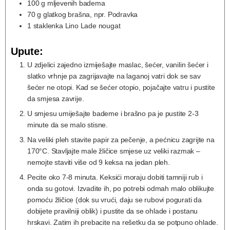
100
g
mljevenih badema
70
g
glatkog brašna, npr. Podravka
1
staklenka Lino Lade nougat
Upute:
U zdjelici zajedno izmiješajte maslac, šećer, vanilin šećer i
slatko vrhnje pa zagrijavajte na laganoj vatri dok se sav
šećer ne otopi. Kad se šećer otopio, pojačajte vatru i pustite
da smjesa zavrije.
U smjesu umiješajte bademe i brašno pa je pustite 2-3
minute da se malo stisne.
Na veliki pleh stavite papir za pečenje, a pećnicu zagrijte na
170°C. Stavljajte male žličice smjese uz veliki razmak –
nemojte staviti više od 9 keksa na jedan pleh.
Pecite oko 7-8 minuta. Keksići moraju dobiti tamniji rub i
onda su gotovi. Izvadite ih, po potrebi odmah malo oblikujte
pomoću žličice (dok su vrući, daju se rubovi pogurati da
dobijete pravilniji oblik) i pustite da se ohlade i postanu
hrskavi. Zatim ih prebacite na rešetku da se potpuno ohlade.