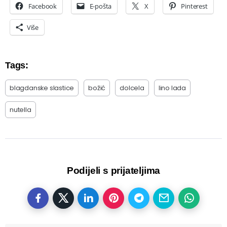
Facebook
E-pošta
X
Pinterest
Više
Tags:
blagdanske slastice
božić
dolcela
lino lada
nutella
Podijeli s prijateljima