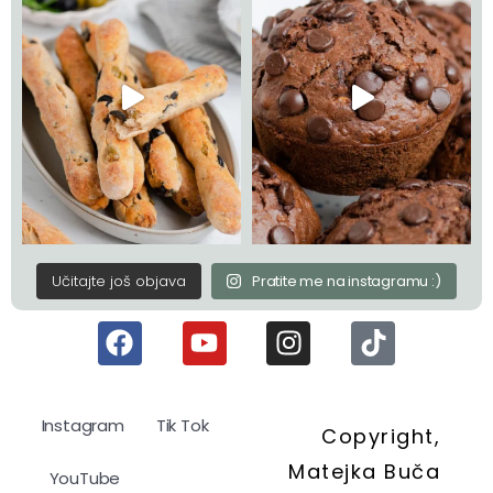
Učitajte još objava
Pratite me na instagramu :)
Instagram
Tik Tok
Copyright,
Matejka Buča
YouTube