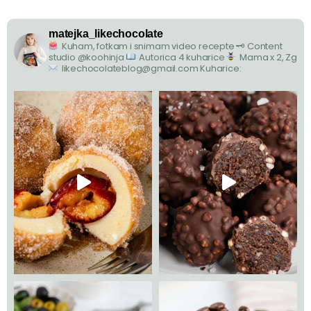
matejka_likechocolate
Kuham, fotkam i snimam video recepte
🗝 Content
studio @koohinja
Autorica 4 kuharice
Mama x 2, Zg
likechocolateblog@gmail.com
Kuharice: