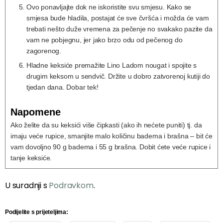
Ovo ponavljajte dok ne iskoristite svu smjesu. Kako se
smjesa bude hladila, postajat će sve čvršća i možda će vam
trebati nešto duže vremena za pečenje no svakako pazite da
vam ne pobjegnu, jer jako brzo odu od pečenog do
zagorenog.
Hladne keksiće premažite Lino Ladom nougat i spojite s
drugim keksom u sendvič. Držite u dobro zatvorenoj kutiji do
tjedan dana. Dobar tek!
Napomene
Ako želite da su keksići više čipkasti (ako ih nećete puniti) tj. da
imaju veće rupice, smanjite malo količinu badema i brašna – bit će
vam dovoljno 90 g badema i 55 g brašna. Dobit ćete veće rupice i
tanje keksiće.
U suradnji s
Podravkom
.
Podijelite s prijeteljima: