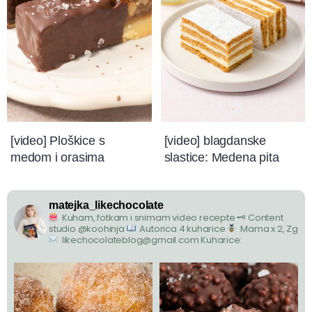
[video] Ploškice s
[video] blagdanske
medom i orasima
slastice: Medena pita
matejka_likechocolate
Kuham, fotkam i snimam video recepte
🗝 Content
studio @koohinja
Autorica 4 kuharice
Mama x 2, Zg
likechocolateblog@gmail.com
Kuharice: