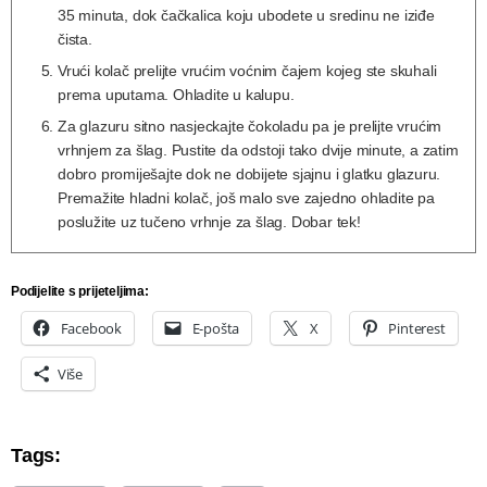
35 minuta, dok čačkalica koju ubodete u sredinu ne iziđe
čista.
Vrući kolač prelijte vrućim voćnim čajem kojeg ste skuhali
prema uputama. Ohladite u kalupu.
Za glazuru sitno nasjeckajte čokoladu pa je prelijte vrućim
vrhnjem za šlag. Pustite da odstoji tako dvije minute, a zatim
dobro promiješajte dok ne dobijete sjajnu i glatku glazuru.
Premažite hladni kolač, još malo sve zajedno ohladite pa
poslužite uz tučeno vrhnje za šlag. Dobar tek!
Podijelite s prijeteljima:
Facebook
E-pošta
X
Pinterest
Više
Tags: