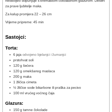
neodoljivo dopunjuje s kremastom čokoladnom glazurom. Desert
za prave ljubitelje maka.
Za kalup promjera 22 – 26 cm
Vrijeme pripreme: 45 min
Sastojci:
Torta:
6
jaja
odvojeno bjelanjci i žumanjci
prstohvat soli
120
g
šećera
120
g
omekšanog maslaca
200
g
maka
1
žličica cimeta
½
žličice sode bikarbone ili praška za pecivo
100
ml
vrućeg voćnog čaja
Glazura:
150
g
tamne čokolade