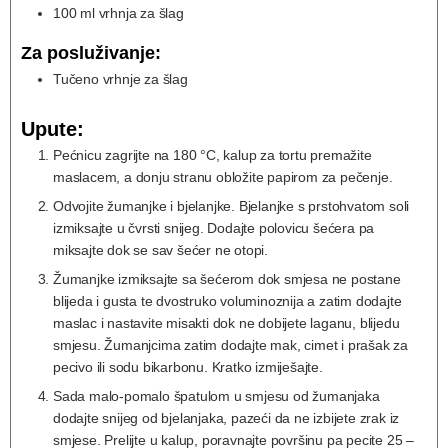
100
ml
vrhnja za šlag
Za posluživanje:
Tučeno vrhnje za šlag
Upute:
Pećnicu zagrijte na 180 °C, kalup za tortu premažite
maslacem, a donju stranu obložite papirom za pečenje.
Odvojite žumanjke i bjelanjke. Bjelanjke s prstohvatom soli
izmiksajte u čvrsti snijeg. Dodajte polovicu šećera pa
miksajte dok se sav šećer ne otopi.
Žumanjke izmiksajte sa šećerom dok smjesa ne postane
blijeda i gusta te dvostruko voluminoznija a zatim dodajte
maslac i nastavite misakti dok ne dobijete laganu, blijedu
smjesu. Žumanjcima zatim dodajte mak, cimet i prašak za
pecivo ili sodu bikarbonu. Kratko izmiješajte.
Sada malo-pomalo špatulom u smjesu od žumanjaka
dodajte snijeg od bjelanjaka, pazeći da ne izbijete zrak iz
smjese. Prelijte u kalup, poravnajte površinu pa pecite 25 –