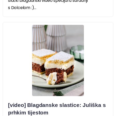
slatki blagdanski video specijal u suradnji
s Dolcelom :)...
[video] Blagdanske slastice: Juliška s
prhkim tijestom