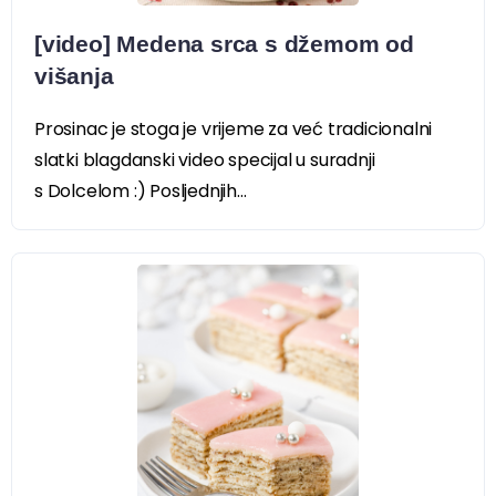
[video] Medena srca s džemom od
višanja
Prosinac je stoga je vrijeme za već tradicionalni
slatki blagdanski video specijal u suradnji
s Dolcelom :) Posljednjih...