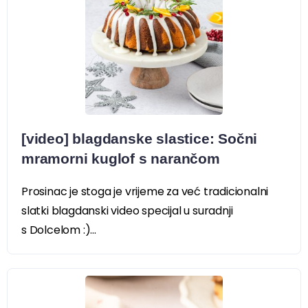
[video] blagdanske slastice: Sočni
mramorni kuglof s narančom
Prosinac je stoga je vrijeme za već tradicionalni
slatki blagdanski video specijal u suradnji
s Dolcelom :)...