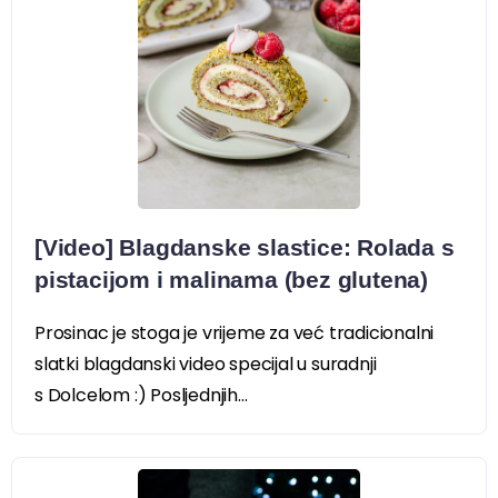
[Video] Blagdanske slastice: Rolada s
pistacijom i malinama (bez glutena)
Prosinac je stoga je vrijeme za već tradicionalni
slatki blagdanski video specijal u suradnji
s Dolcelom :) Posljednjih...