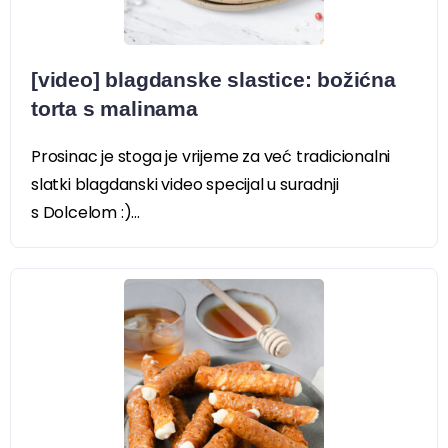
[video] blagdanske slastice: božićna
torta s malinama
Prosinac je stoga je vrijeme za već tradicionalni
slatki blagdanski video specijal u suradnji
s Dolcelom :)...