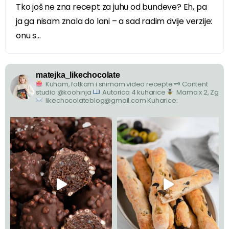
Tko još ne zna recept za juhu od bundeve? Eh, pa
ja ga nisam znala do lani – a sad radim dvije verzije:
onu s...
matejka_likechocolate
Kuham, fotkam i snimam video recepte
🗝 Content
studio @koohinja
Autorica 4 kuharice
Mama x 2, Zg
likechocolateblog@gmail.com
Kuharice: