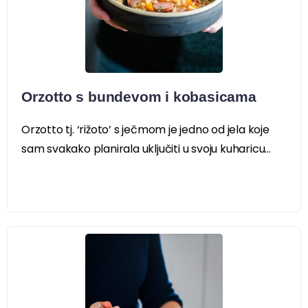
Orzotto s bundevom i kobasicama
Orzotto tj. ‘rižoto’ s ječmom je jedno od jela koje
sam svakako planirala uključiti u svoju kuharicu...