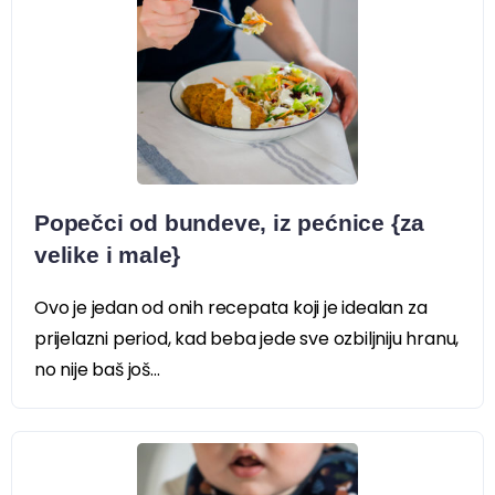
Popečci od bundeve, iz pećnice {za
velike i male}
Ovo je jedan od onih recepata koji je idealan za
prijelazni period, kad beba jede sve ozbiljniju hranu,
no nije baš još...